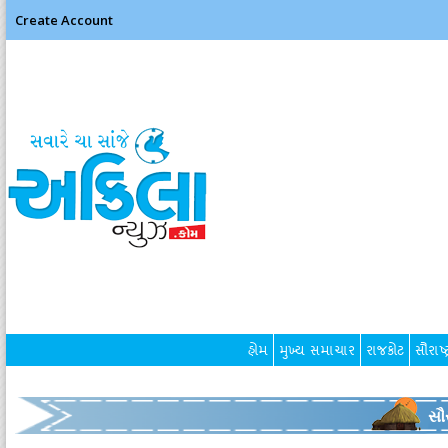
Create Account
હોમ
મુખ્ય સમાચાર
રાજકોટ
સૌરાષ્ટ
સૌર