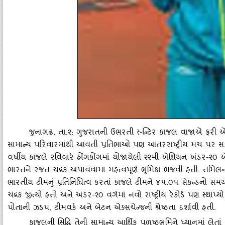
જુનાગઢ
, તા.૨: ગુજરાતની ઉભરતી સ્‍-ન્‍ટિર કાજલ વાજાએ ફરી એક
સામાન્‍ય પરિવારમાંથી આવતી પ્રતિભાઓ પણ આંતરરાષ્‍ટ્રીય મંચ પર 
વર્ષીય કાજલે રવિવારે હોંગકોંગમાં યોજાયેલી ૨૨મી એશિયન અંડર-૨૦ એથ્‍
ભારતને રજત ચંદ્રક અપાવવામાં મહત્‍વપૂર્ણ ભૂમિકા ભજવી હતી. તમિલ
ભારતીય ટીમનું પ્રતિનિધિત્‍વ કરતાં કાજલે ટીમને ૪૫.૦૫ સેકન્‍ડનો 
ચંદ્રક જીત્‍યો હતો અને અંડર-૨૦ વર્ગમાં નવો રાષ્‍ટ્રીય રેકોર્ડ પણ સ્‍થાપ
પોતાની ઝડપ, ટીમવર્ક અને બેટન એક્‍સચેન્‍જની શ્રેષ્ઠતા દર્શાવી હતી.
કાજલની સિદ્ધિ તેની સામાન્‍ય આર્થિક પળષ્ઠભૂમિને ધ્‍યાનમાં લેત