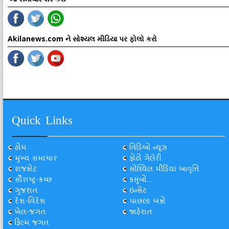
Akilanews.com ને સોશ્યલ મીડિયા પર ફોલો કરો
Quick Links
હોમ
વિડિઓ ન્યૂઝ
મુખ્ય સમાચાર
ફોટો ગેલેરી
રાજકોટ
સોશ્યિલ મીડિયા આવૃત્તિ
સૌરાષ્ટ્ર-કચ્છ
કસુંબો...
ગુજરાત
ઇન્સેટ
દેશ-વિદેશ
પાછલા અંકો
ખેલ-જગત
જાહેરાત
ફિલ્મ જગત