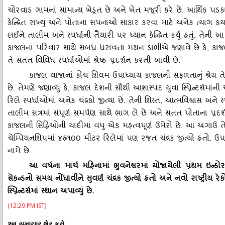
ચોરવાડ ગામનાં સામાન્‍ય ખેડૂત છે અને ખેત મજૂરી કરે છે. આર્થિક પ
કેન્‍દ્રિત રાખ્‍યું અને પોતાના સપનાઓ સાકાર કરવા માટે અનેક ત્‍યાગ કર્યા
લઈને તાલીમ અને સ્‍પર્ધાની તૈયારી પર ધ્‍યાન કેન્‍દ્રિત કર્યું હતું. તેની
કાજલનાં પરિવાર સાથે સંબધ ધરાવતા મંથન ડાભીએ જણાવે છે કે
, કાજ
તે સતત વિવિધ સ્‍પર્ધાઓમાં શ્રેષ્ઠ પ્રદર્શન કરતી આવી છે.
કાજલ વાજાનાં કોચ શિવમ ઉપાધ્‍યાય કાજલની સફળતાનું શ્રેય તે
છે. તેમણે જણાવ્‍યું કે
, કાજલ દેશની સૌથી આશાસ્‍પદ યુવા સ્‍પ્રિન્‍ટર્સમ
રિલે સ્‍પર્ધાઓમાં અનેક ચંદ્રકો જીત્‍યા છે. તેની શિસ્‍ત, આત્‍મવિશ્વાસ 
તાલીમ સત્રમાં સંપૂર્ણ સમર્પણ સાથે ભાગ લે છે અને સતત પોતાના પ્રદર્શન
કાજલની સિદ્ધિઓની યાદીમાં વધુ એક મહત્‍વપૂર્ણ ઉમેરો છે. આ અગાઉ તે
ચેમ્‍પિયનશિપમાં ૪હૃ૧૦૦ મીટર રિલેમાં પણ રજત ચંદ્રક જીત્‍યો હતો. ઉપરાં
નામે છે.
આ વર્ષના માર્ચ મહિનામાં ભુવનેશ્વરમાં યોજાયેલી પ્રથમ ઇન્‍
સેકન્‍ડનો સમય નોંધાવીને સુવર્ણ ચંદ્રક જીત્‍યો હતો અને નવો રાષ્‍ટ્રીય ર
સ્‍પ્રિન્‍ટર્સમાં સ્‍થાન અપાવ્‍યું છે.
(12:29 PM IST)
આ સમાચાર શેર કરો