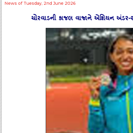
News of Tuesday, 2nd June 2026
ચોરવાડની કાજલ વાજાને એશિયન અંડર-૨૦ એથ