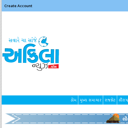
Create Account
હોમ
મુખ્ય સમાચાર
રાજકોટ
સૌરાષ્ટ
સૌર