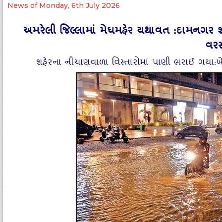
News of Monday, 6th July 2026
અમરેલી જિલ્લામાં મેઘમહેર યથાવત :દામનગર શહ
વર
શહેરના નીચાણવાળા વિસ્તારોમાં પાણી ભરાઈ ગયા:ખ