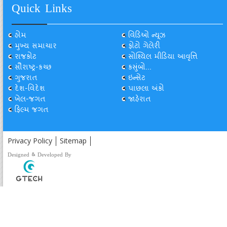
Quick Links
હોમ
વિડિઓ ન્યૂઝ
મુખ્ય સમાચાર
ફોટો ગેલેરી
રાજકોટ
સોશ્યિલ મીડિયા આવૃત્તિ
સૌરાષ્ટ્ર-કચ્છ
કસુંબો...
ગુજરાત
ઇન્સેટ
દેશ-વિદેશ
પાછલા અંકો
ખેલ-જગત
જાહેરાત
ફિલ્મ જગત
Privacy Policy
Sitemap
Designed & Developed By