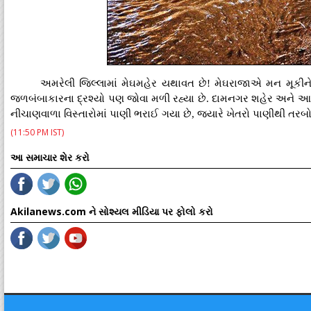
અમરેલી જિલ્લામાં મેઘમહેર યથાવત છે! મેઘરાજાએ મન મૂકીને હ
જળબંબાકારના દ્રશ્યો પણ જોવા મળી રહ્યા છે. દામનગર શહેર અને આસપ
નીચાણવાળા વિસ્તારોમાં પાણી ભરાઈ ગયા છે, જ્યારે ખેતરો પાણીથી તરબો
(11:50 PM IST)
આ સમાચાર શેર કરો
Akilanews.com ને સોશ્યલ મીડિયા પર ફોલો કરો