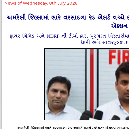
News of Wednesday, 8th July 2026
અમરેલી જિલ્લામાં ભારે વરસાદના રેડ એલર્ટ વચ્ચે કલ
એક્શન 
ફાયર બ્રિગેડ અને NDRF ની ટીમો દ્વારા પૂરગ્રસ્ત વિસ્તા
:ધારી અને સાવરકુંડળમા
અમરેલી જિલ્લામાં ભારે વરસાદના રેડ એલર્ટ વચ્ચે કલેક્ટર વિકલ્પ ભારદ્વા