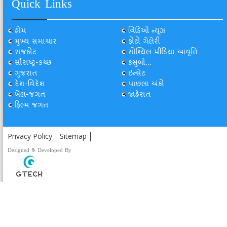
Quick Links
હોમ
વિડિઓ ન્યૂઝ
મુખ્ય સમાચાર
ફોટો ગેલેરી
રાજકોટ
સોશ્યિલ મીડિયા આવૃત્તિ
સૌરાષ્ટ્ર-કચ્છ
કસુંબો...
ગુજરાત
ઇન્સેટ
દેશ-વિદેશ
પાછલા અંકો
ખેલ-જગત
જાહેરાત
ફિલ્મ જગત
Privacy Policy
Sitemap
Designed & Developed By