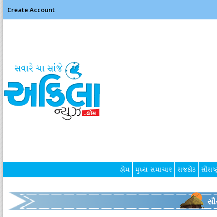
Create Account
હોમ
મુખ્ય સમાચાર
રાજકોટ
સૌરાષ્ટ
સૌર