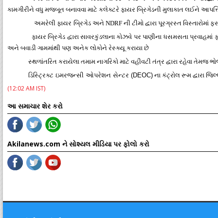
કામગીરીને વધુ મજબૂત બનાવવા માટે કલેક્ટરે ફાયર બ્રિગેડની મુલાકાત લઈને આપત
અમરેલી
ફાયર બ્રિગેડ
અને NDRF ની ટીમો દ્વારા પૂરગ્રસ્ત વિસ્તારોમાં 
ફાયર બ્રિગેડ દ્વારા સાવરકુંડલાના કોઝવે પર પાણીના ધસમસતા પ્રવાહમા
અને બવાડી ગામમાંથી પણ અનેક લોકોને રેસ્ક્યૂ કરાયા છે
સ્થળાંતરિત કરાયેલા તમામ નાગરિકો માટે વહીવટી તંત્ર દ્વારા રહેવા તેમજ 
ડિસ્ટ્રિક્ટ ઇમરજન્સી ઓપરેશન સેન્ટર (DEOC)
ના કંટ્રોલ રૂમ દ્વારા જ
(12:02 AM IST)
આ સમાચાર શેર કરો
Akilanews.com ને સોશ્યલ મીડિયા પર ફોલો કરો