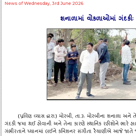
News of Wednesday, 3rd June 2026
શનાળામાં વોકળાઓમાં ગંદકીઃ મ
(પ્રવિણ વ્‍યાસ દ્વારા) મોરબી, તા.૩: મોરબીના શનાળા અને
ગંદકી જમા થઈ હોવાની અને તેના કારણે સ્‍થાનિક રહીશોને ભારે
ગંભીરતાને ધ્‍યાનમાં લઈને કમિશનર સંગીતા રૈયાણીએ આજે જાતે