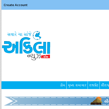
Create Account
હોમ
મુખ્ય સમાચાર
રાજકોટ
સૌરાષ્ટ
સૌર