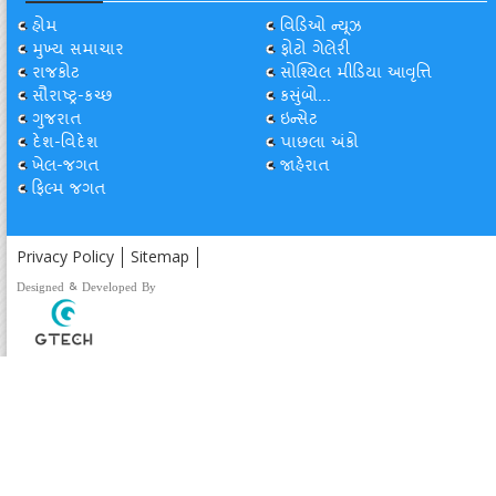
હોમ
વિડિઓ ન્યૂઝ
મુખ્ય સમાચાર
ફોટો ગેલેરી
રાજકોટ
સોશ્યિલ મીડિયા આવૃત્તિ
સૌરાષ્ટ્ર-કચ્છ
કસુંબો...
ગુજરાત
ઇન્સેટ
દેશ-વિદેશ
પાછલા અંકો
ખેલ-જગત
જાહેરાત
ફિલ્મ જગત
Privacy Policy
Sitemap
Designed & Developed By