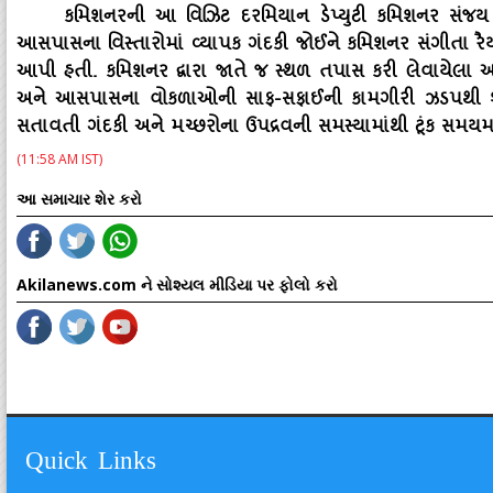
કમિશનરની આ વિઝિટ દરમિયાન ડેપ્‍યુટી કમિશનર સંજય
આસપાસના વિસ્‍તારોમાં વ્‍યાપક ગંદકી જોઈને કમિશનર સંગીત
આપી હતી. કમિશનર દ્વારા જાતે જ સ્‍થળ તપાસ કરી લેવાયેલ
અને આસપાસના વોકળાઓની સાફ-સફાઈની કામગીરી ઝડપથી શરૂ થશે
સતાવતી ગંદકી અને મચ્‍છરોના ઉપદ્રવની સમસ્‍યામાંથી ટૂંક સમય
(11:58 AM IST)
આ સમાચાર શેર કરો
Akilanews.com ને સોશ્યલ મીડિયા પર ફોલો કરો
Quick Links