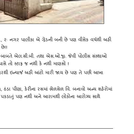
ા., રઃ નગર પાલીકા એ ગ્રેડની બની છે પણ વીસેક વર્ષથી અહી
 છે!!
િ. બાબતે એલ.સી.બી. તથા એસ.ઓ.જી. જેવી પોલીસ સંસ્‍થાઓ
પાસે તો સ્‍ટાફ જ નથી કે નથી માણસો !
ગરથી ઇન્‍ચાર્જ અહી આંટો મારી જાય છે પણ તે પછી આખા
 ઠંડા પીણા, કેરીના રસમાં ભેળસેળ વિ. બનાવો અન્‍ય શહેરોમાં
 જ પકડાતું પણ નથી અને આરામથી લોકોના આરોગ્‍ય સાથે