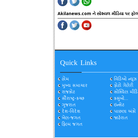
Akilanews.com ને સોશ્યલ મીડિયા પર ફોલ
Quick Links
હોમ
વિડિઓ ન્યૂઝ
મુખ્ય સમાચાર
ફોટો ગેલેરી
રાજકોટ
સોશ્યિલ મીડિ
સૌરાષ્ટ્ર-કચ્છ
કસુંબો...
ગુજરાત
ઇન્સેટ
દેશ-વિદેશ
પાછલા અંકો
ખેલ-જગત
જાહેરાત
ફિલ્મ જગત