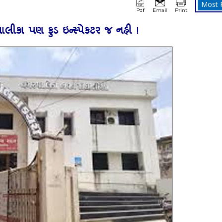
Most 
Pdf
Email
Print
ીકા પણ ફુડ ઇન્‍સ્‍પેકટર જ નહી !