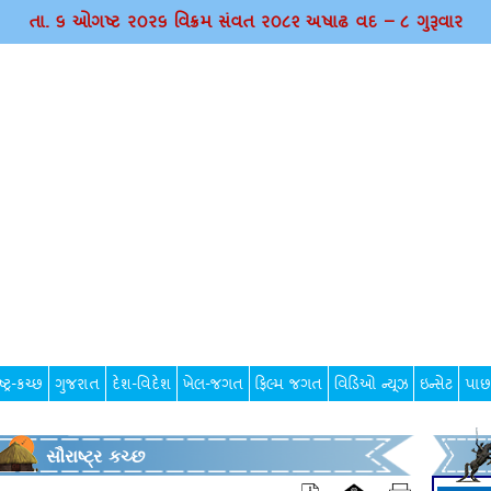
તા. ૬ ઓગષ્ટ ર૦ર૬ વિક્રમ સંવત ર૦૮૨ અષાઢ વદ – ૮ ગુરૂવાર
્ટ્ર-કચ્છ
ગુજરાત
દેશ-વિદેશ
ખેલ-જગત
ફિલ્મ જગત
વિડિઓ ન્યૂઝ
ઇન્સેટ
પાછ
સૌરાષ્ટ્ર કચ્છ