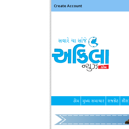
Create Account
હોમ
મુખ્ય સમાચાર
રાજકોટ
સૌરાષ