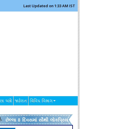
Last Updated on 1:33 AM IST
લા અંકો
જાહેરાત
વિવિધ વિભાગ
છેલ્લા 8 દિવસમાં સૌથી લોકપ્રિય