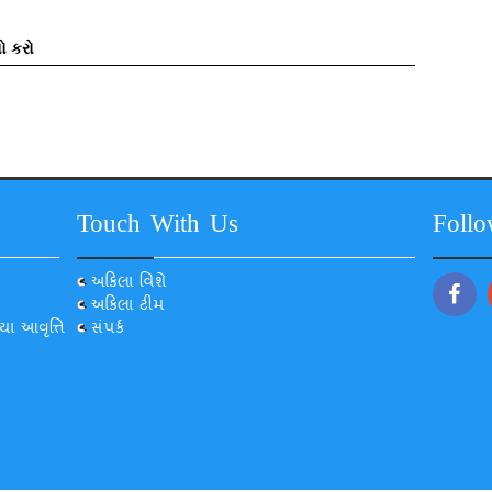
ો કરો
Touch With Us
Foll
અકિલા વિશે
અકિલા ટીમ
યા આવૃત્તિ
સંપર્ક