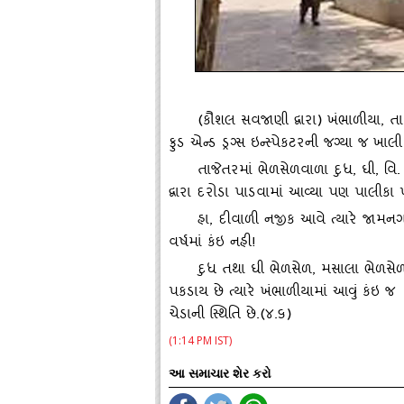
(કૌશલ સવજાણી દ્વારા) ખંભાળીયા, ત
ફુડ એન્‍ડ ડ્રગ્‍સ ઇન્‍સ્‍પેકટરની જગ્‍યા જ ખાલી
તાજેતરમાં ભેળસેળવાળા દુધ
, ઘી, વ
દ્વારા દરોડા પાડવામાં આવ્‍યા પણ પાલીકા 
હા
, દીવાળી નજીક આવે ત્‍યારે જામન
વર્ષમાં કંઇ નહી!
દુધ તથા ઘી ભેળસેળ
, મસાલા ભેળસેળ,
પકડાય છે ત્‍યારે ખંભાળીયામાં આવું કંઇ
ચેડાની સ્‍થિતિ છે.(૪.૬)
ﾠ
(1:14 PM IST)
આ સમાચાર શેર કરો