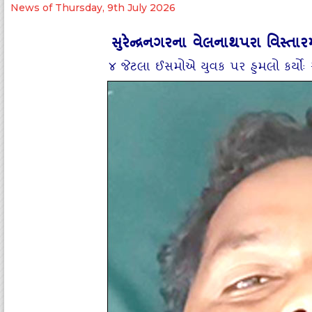
News of Thursday, 9th July 2026
સુરેન્‍દ્રનગરના વેલનાથપરા વિસ્‍તાર
૪ જેટલા ઈસમોએ યુવક પર હુમલો કર્યોઃ