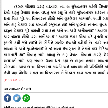
(ફઝલ ચૌહાણ દ્વારા) વઢવાણ, તા. ૯: સુરેન્‍દ્રનગર શહેરી વિસ્‍ત
દેશી દારૂનું વેચાણ સતત વધતું જઈ રહ્યું છે ત્‍યારે સુરેન્‍દ્રનગર શહ
થતા હોવા મુદ્દે આ વિસ્‍તારના લોકો અને બુટલેગર સામસામે આવી ગ
અને દારૂ વેચાણ બંધ કરવાની રજૂઆત લઇ અને જીગ્નેશ નામના યુવક પા
દારૂના વેચાણ મુદ્દે કંટાળી ગયા હતા અને આ અંગે અશોકભાઈ મકવાણ
ચાર જેટલા લોકો દ્વારા અશોકભાઈ મકવાણા ઉપર ધોકા વડે હુમલો ક
હુમલો કર્યો જેને લઈને બે લોકોને ગંભીર ઇજાઓ પહોંચી છે. ત્‍યારે અશ
આવ્‍યા છે અને જીગ્નેશભાઈ કે જે અન્‍ય ઇજાગ્રસ્‍ત છે તેમને પણ મેડિક
મારામારી થઈ હોવાનું સામે આવ્‍યું છે દારૂ વેચતા હોવાના કારણે શે
સલામતી સામે પણ સવાલ ઊભા થઈ રહ્યા છે દારૂના નશામાં આવતા લો
બોલવામાં આવે છે આ વિસ્‍તારમાં કાયદો અને વ્‍યવસ્‍થા ની પરિસ્‍થિતિ ક
તેવી પણ પોલીસ સમક્ષ આ વિસ્‍તારના લોકો દ્વારા માંગ કરવામાં આવી છ
(11:39 AM IST)
આ સમાચાર શેર કરો
Akilanews.com ને સોશ્યલ મીડિયા પર ફોલો કરો