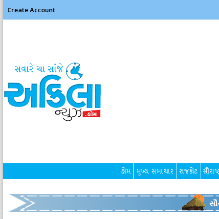
Create Account
હોમ
મુખ્ય સમાચાર
રાજકોટ
સૌરાષ્ટ
સૌર