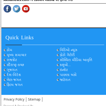
Quick Links
હોમ
વિડિઓ ન્યૂઝ
મુખ્ય સમાચાર
ફોટો ગેલેરી
રાજકોટ
સોશ્યિલ મીડિયા આવૃત્તિ
સૌરાષ્ટ્ર-કચ્છ
કસુંબો...
ગુજરાત
ઇન્સેટ
દેશ-વિદેશ
પાછલા અંકો
ખેલ-જગત
જાહેરાત
ફિલ્મ જગત
Privacy Policy
Sitemap