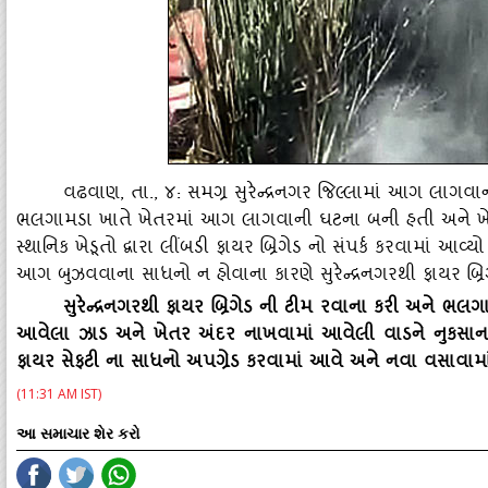
વઢવાણ
, તા., ૪: સમગ્ર સુરેન્‍દ્રનગર જિલ્લામાં આગ લાગવ
ભલગામડા ખાતે ખેતરમાં આગ લાગવાની ઘટના બની હતી અને ખેતરમ
સ્‍થાનિક ખેડૂતો દ્વારા લીંબડી ફાયર બ્રિગેડ નો સંપર્ક કરવામાં આવ
આગ બુઝવવાના સાધનો ન હોવાના કારણે સુરેન્‍દ્રનગરથી ફાયર બ્રિગેડ
સુરેન્‍દ્રનગરથી ફાયર બ્રિગેડ ની ટીમ રવાના કરી અને ભલ
આવેલા ઝાડ અને ખેતર અંદર નાખવામાં આવેલી વાડને નુકસાન થયું
ફાયર સેફટી ના સાધનો અપગ્રેડ કરવામાં આવે અને નવા વસાવામા
(11:31 AM IST)
આ સમાચાર શેર કરો