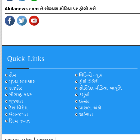
Akilanews.com ને સોશ્યલ મીડિયા પર ફોલો કરો
Quick Links
હોમ
વિડિઓ ન્યૂઝ
મુખ્ય સમાચાર
ફોટો ગેલેરી
રાજકોટ
સોશ્યિલ મીડિયા આવૃત્તિ
સૌરાષ્ટ્ર-કચ્છ
કસુંબો...
ગુજરાત
ઇન્સેટ
દેશ-વિદેશ
પાછલા અંકો
ખેલ-જગત
જાહેરાત
ફિલ્મ જગત