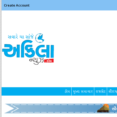
Create Account
હોમ
મુખ્ય સમાચાર
રાજકોટ
સૌરાષ્ટ
સૌર