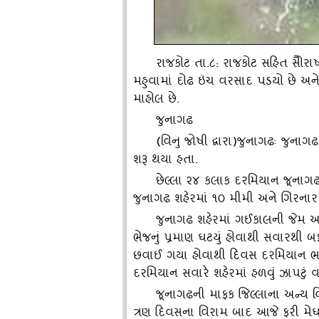
રાજકોટ તા.૮: રાજકોટ સહિત સોૈરાષ્‍ટ
મહુવામાં દોઢ ઇંચ વરસાદ પડયો છે અન
માહોલ છે.
જુનાગઢ
(વિનુ જોષી દ્વારા)જુનાગઢઃ જુના
શરૂ થયા હતા.
છેલ્લા ૨૪ કલાક દરમિયાન જૂનાગઢ જ
જુનાગઢ શહેરમાં ૧૦ મીમી અને ગિરનાર
જુનાગઢ શહેરમાં ગઈકાલની જેમ આજ
ભેજનું પ્રમાણ ઘટયું હોવાથી સવારથી 
છવાઈ ગયા હોવાથી દિવસ દરમિયાન ભ
દરમિયાન સવારે શહેરમાં હળવું ઝાપટું 
જૂનાગઢની માફક જિલ્લાના અન્‍ય વિ
ત્રણ દિવસના વિરામ બાદ આજે ફરી મેઘર