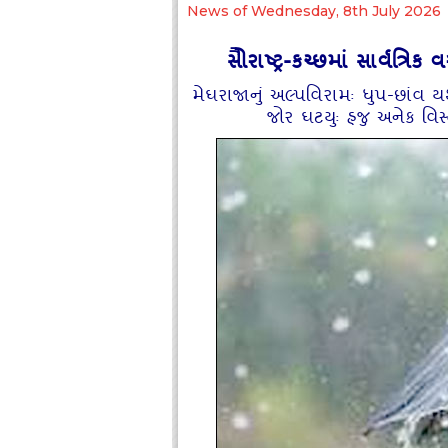
News of Wednesday, 8th July 2026
સોૈરાષ્‍ટ્ર-કચ્‍છમાં સાર્વત
મેઘરાજાનું અલ્‍પવિરામઃ ધુપ-છાંવ
જોર ઘટયુઃ હજુ અનેક વિ