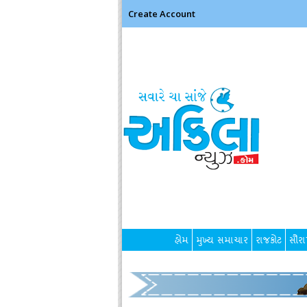
Create Account
હોમ
મુખ્ય સમાચાર
રાજકોટ
સૌરાષ