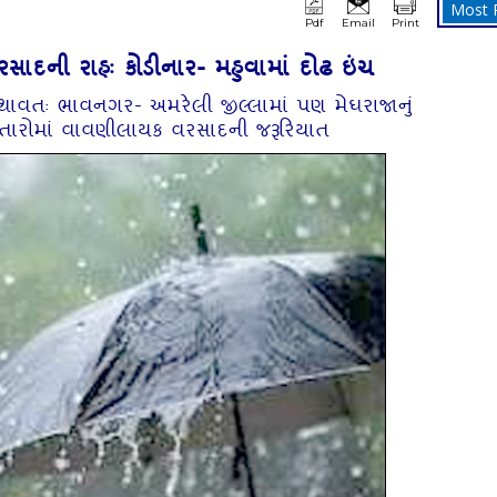
Most 
Pdf
Email
Print
્રિક વરસાદની રાહઃ કોડીનાર- મહુવામાં દોઢ ઇંચ
 યથાવતઃ ભાવનગર- અમરેલી જીલ્લામાં પણ મેઘરાજાનું
સ્‍તારોમાં વાવણીલાયક વરસાદની જરૂરિયાત