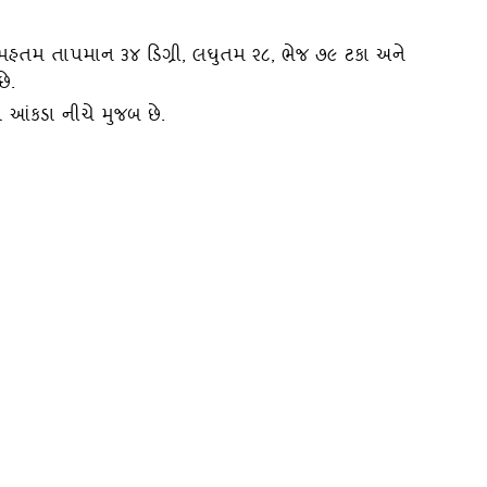
ઃ મહતમ તાપમાન ૩૪ ડિગ્રી, લઘુતમ ૨૮, ભેજ ૭૯ ટકા અને
ે.
 આંકડા નીચે મુજબ છે.