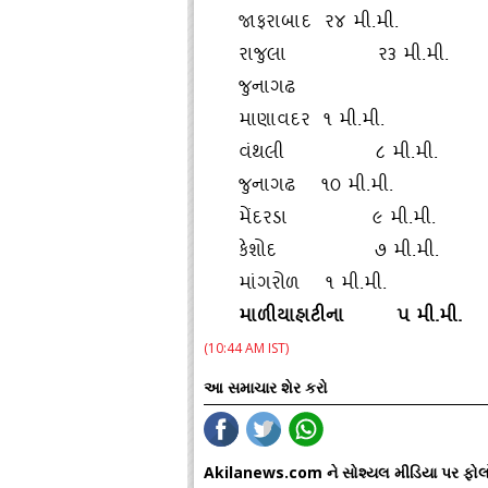
જાફરાબાદ ર૪ મી.મી.
રાજુલા ર૩ મી.મી.
જુનાગઢ
માણાવદર ૧ મી.મી.
વંથલી ૮ મી.મી.
જુનાગઢ ૧૦ મી.મી.
મેંદરડા ૯ મી.મી.
કેશોદ ૭ મી.મી.
માંગરોળ ૧ મી.મી.
માળીયાહાટીના પ મી.મી.
(10:44 AM IST)
આ સમાચાર શેર કરો
Akilanews.com ને સોશ્યલ મીડિયા પર ફોલ