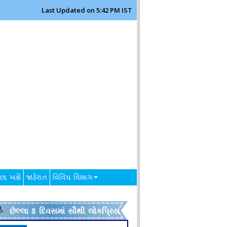
Last Updated on 5:42 PM IST
લા અંકો
જાહેરાત
વિવિધ વિભાગ
છેલ્લા 8 દિવસમાં સૌથી લોકપ્રિય