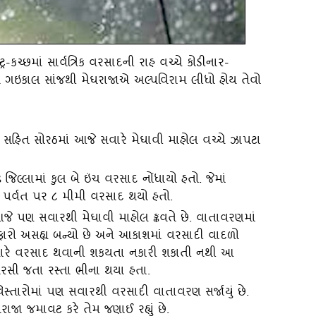
્ર-કચ્‍છમાં સાર્વત્રિક વરસાદની રાહ વચ્‍ચે કોડીનાર-
ે ગઇકાલ સાંજથી મેઘરાજાએ અલ્‍પવિરામ લીધો હોય તેવો
ગઢ સહિત સોરઠમાં આજે સવારે મેઘાવી માહોલ વચ્‍ચે ઝાપટા
િલ્લામાં કુલ બે ઇંચ વરસાદ નોંધાયો હતો. જેમાં
 પર્વત પર ૮ મીમી વરસાદ થયો હતો.
ે પણ સવારથી મેઘાવી માહોલ ઙ્કવતે છે. વાતાવરણમાં
બફારો અસહ્ય બન્‍યો છે અને આકાશમાં વરસાદી વાદળો
ારે વરસાદ થવાની શકયતા નકારી શકાતી નથી આ
વરસી જતા રસ્‍તા ભીના થયા હતા.
સ્‍તારોમાં પણ સવારથી વરસાદી વાતાવરણ સર્જાયું છે.
ાજા જમાવટ કરે તેમ જણાઈ રહ્યું છે.