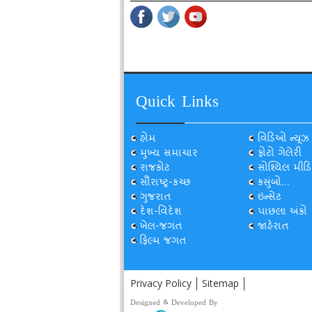
Quick Links
હોમ
વિડિઓ ન્યૂઝ
મુખ્ય સમાચાર
ફોટો ગેલેરી
રાજકોટ
સોશ્યિલ મીડિ
સૌરાષ્ટ્ર-કચ્છ
કસુંબો...
ગુજરાત
ઇન્સેટ
દેશ-વિદેશ
પાછલા અંકો
ખેલ-જગત
જાહેરાત
ફિલ્મ જગત
Privacy Policy
Sitemap
Designed & Developed By