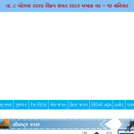
તા. ૮ ઓગષ્ટ ર૦ર૬ વિક્રમ સંવત ર૦૮૨ અષાઢ વદ – ૧૦ શનિવાર
્ટ્ર-કચ્છ
ગુજરાત
દેશ-વિદેશ
ખેલ-જગત
ફિલ્મ જગત
વિડિઓ ન્યૂઝ
ઇન્સેટ
પાછ
સૌરાષ્ટ્ર કચ્છ