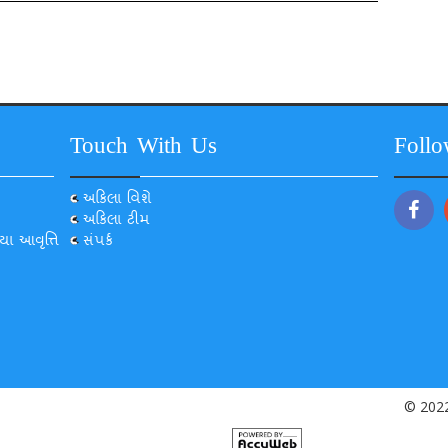
Touch With Us
Foll
અકિલા વિશે
અકિલા ટીમ
યા આવૃત્તિ
સંપર્ક
© 2022