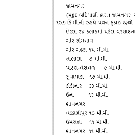
જામનગર
(મુકુંદ બદિયાણી દ્વારા) જામનગર
૧૦.૬ કિ.મી.ની ઝડપે પવન ફુંકાઇ રહયો છ
છેલ્લા ૨૪ કલાકમાં પડેલ વરસાદના
ગીર સોમનાથ
ગીર ગઢડા ૧પ મી.મી.
તાલાલા ૭ મી.મી.
પાટણ-વેરાવળ ૯ મી.મી.
સુત્રાપાડા ૧૭ મી.મી.
કોડીનાર ૩૩ મી.મી.
ઉના ૧ર મી.મી.
ભાવનગર
વલ્લભીપુર ૧૦ મી.મી.
ઉમરાળા ૧૧ મી.મી.
ભાવનગર ૧૧ મી.મી.