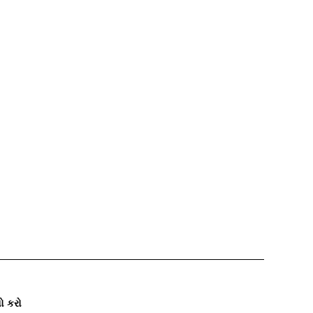
ો કરો