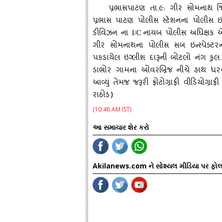
પ્રભાસપાટણ તા.૯: ગીર સોમનાથ જિ
પ્રભાસ પાટણ પોલીસ સ્‍ટેશનના પોલીસ ઇન્
ડીવિઝન ના
નાયબ પોલીસ અધિક્ષક એ
I/C
ગીર સોમનાથના પોલીસ સબ ઇન્‍સ્‍પેક્‍ટર
પકડાયેલ ઇગ્‍લીશ દારૂની બોટલો નંગ કુલ.
ડાભોર ગામના ઓવરબ્રિજ નીચે હાથ ધરવામ
આવ્‍યું તેમજ જરૂરી ફોટોગ્રાફી વીડિયોગ્રાફ
રાઠોડ)
(10:46 AM IST)
આ સમાચાર શેર કરો
Akilanews.com ને સોશ્યલ મીડિયા પર ફોલ