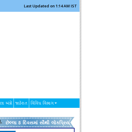
Last Updated on 1:14 AM IST
લા અંકો
જાહેરાત
વિવિધ વિભાગ
છેલ્લા 8 દિવસમાં સૌથી લોકપ્રિય