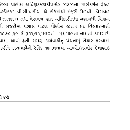
લ્‍લા પોલીસ અધિક્ષકજયદીપસિહ જાડેજાના માર્ગદર્શન હેઠળ
‍સ્‍પેકટર વી.બી.પીઠીયા એ કોર્ટમાંથી મંજુરી મેળવી વેરાવળ
.જી.જાદવ તથા વેરાવળ પ્રાંત અધિકારીતથા નશાબંધી વિભાગ
ની હાજરીમાં પ્રભાસ પાટણ પોલીસ સ્‍ટેશન હદ વિસ્‍તારમાથી
૧૮૭૮ કુલ કી.રૂ.૧૧
,૭૬,૫૭૦નો મુદ્દામાલના નાશની કામગીરી
ાં આવી હતી. સમગ્ર કાર્યવાહીનું પંચનામું તૈયાર કરવામાં
ી કરીને કાર્યવાહીનો રેકોર્ડ જાળવવામાં આવ્‍યો.(તસ્‍વીર દેવાભાઇ
ો કરો