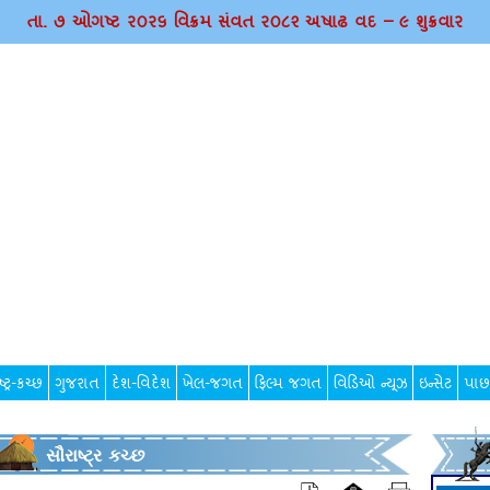
તા. ૭ ઓગષ્ટ ર૦ર૬ વિક્રમ સંવત ર૦૮૨ અષાઢ વદ – ૯ શુક્રવાર
્ટ્ર-કચ્છ
ગુજરાત
દેશ-વિદેશ
ખેલ-જગત
ફિલ્મ જગત
વિડિઓ ન્યૂઝ
ઇન્સેટ
પાછ
સૌરાષ્ટ્ર કચ્છ