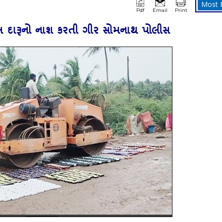
Most 
Pdf
Email
Print
લ દારૂનો નાશ કરતી ગીર સોમનાથ પોલીસ