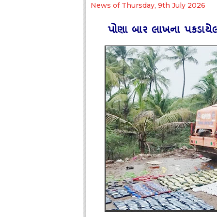
News of Thursday, 9th July 2026
પોણા બાર લાખના પકડાયે