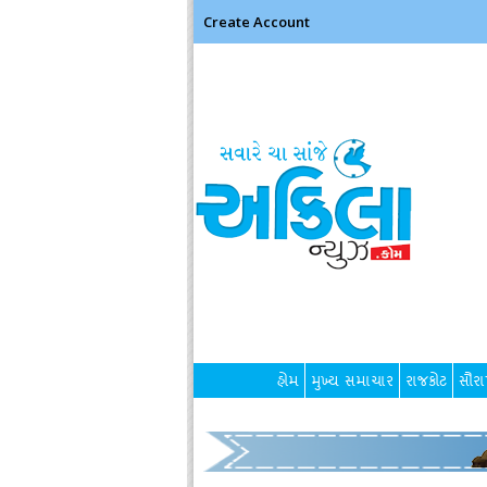
Create Account
હોમ
મુખ્ય સમાચાર
રાજકોટ
સૌરાષ