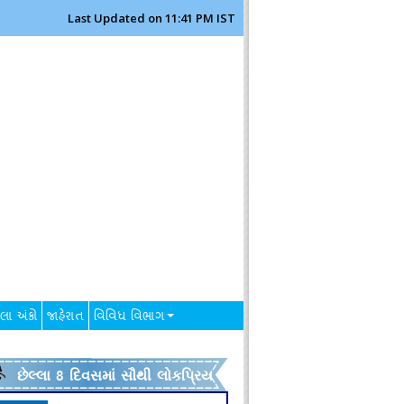
Last Updated on 11:41 PM IST
લા અંકો
જાહેરાત
વિવિધ વિભાગ
છેલ્લા 8 દિવસમાં સૌથી લોકપ્રિય