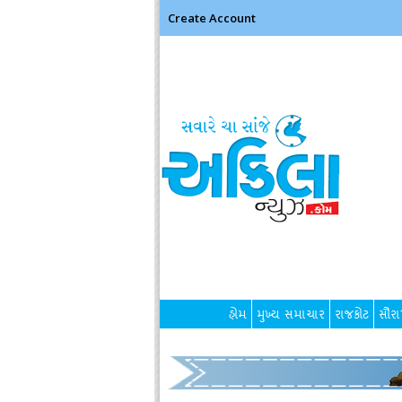
Create Account
હોમ
મુખ્ય સમાચાર
રાજકોટ
સૌરાષ