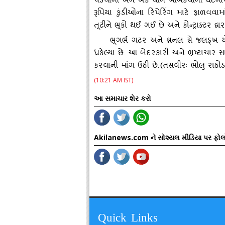
પડવાની અને એક વાન ખાબકવાની ઘટનાઓ બની ચૂ
રૂપિયા કુંડીઓના રિપેરિંગ માટે ફાળવવામ
તૂટીને ભૂકો થઈ ગઈ છે અને કોન્‍ટ્રાક્‍ટર દ્
ભૂગર્ભ ગટર અને શ્નનલ સે જલઙ્ખ 
ધકેલ્‍યા છે. આ બેદરકારી અને ભ્રષ્ટાચાર સામ
કરવાની માંગ ઉઠી છે.(તસવીરઃ ભોલુ રાઠો
(10:21 AM IST)
આ સમાચાર શેર કરો
Akilanews.com ને સોશ્યલ મીડિયા પર ફોલ
Quick Links