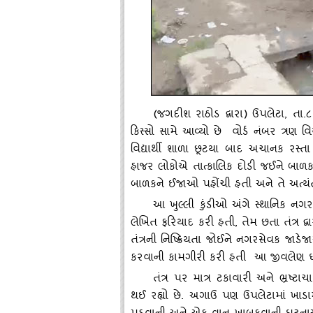
(જગદીશ રાઠોડ દ્વારા) ઉપલેટા, તા.
કિસ્‍સો સામે આવ્‍યો છે વોર્ડ નંબર ત્રણ 
વિદ્યાર્થી શાળા છૂટયા બાદ અચાનક રસ્
હાજર લોકોએ તાત્‍કાલિક દોડી જઈને બાળ
બાળકને ઈજાઓ પહોંચી હતી અને તે અત્‍
આ ખુલ્લી કુંડીઓ અંગે સ્‍થાનિક નગ
લેખિત ફરિયાદ કરી હતી
, તેમ છતા તંત્ર
તંત્રની નિષ્‍ક્રિયતા જોઈને નગરસેવક જા
કરવાની કામગીરી કરી હતી આ જીવલેણ ઘટનાથી
તંત્ર પર માત્ર ટકાવારી અને ભ્રષ્ટ
થઈ રહ્યો છે. અગાઉ પણ ઉપલેટામાં ખાડ