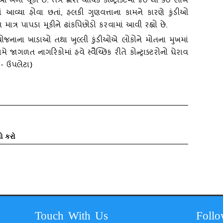
કી છે. તંત્ર દ્વારા વાર્ષિક કોન્‍ટ્રાક્‍ટમાં ૪૦ થી ૬૦ લાખ
ાં આવ્‍યા હોવા છતાં, હલકી ગુણવત્તાના કામને કારણે કુંડીઓ
વારા માત્ર પાપડા મૂકીને ઢાંકપિછોડો કરવામાં આવી રહ્યો છે.
યોજનાના ખાડાઓ તથા ખુલ્લી કુંડીઓએ લોકોને મોતના મુખમાં
ે જાગળત નાગરિકોમાં હવે સ્‍વૈચ્‍છિક રીતે કોન્‍ટ્રાક્‍ટરોનો ઘેરાવ
ડ- ઉપલેટા)
ો કરો
Touch With Us
Foll