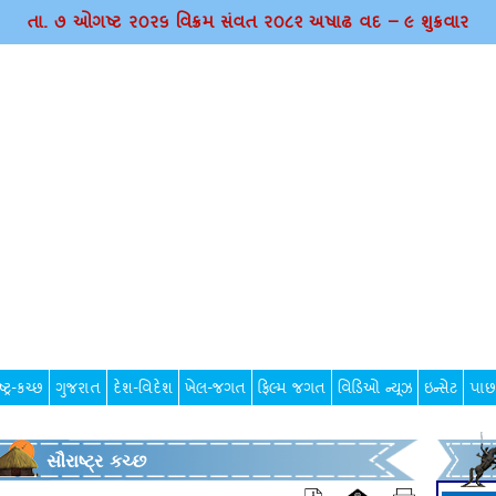
તા. ૭ ઓગષ્ટ ર૦ર૬ વિક્રમ સંવત ર૦૮૨ અષાઢ વદ – ૯ શુક્રવાર
્ટ્ર-કચ્છ
ગુજરાત
દેશ-વિદેશ
ખેલ-જગત
ફિલ્મ જગત
વિડિઓ ન્યૂઝ
ઇન્સેટ
પાછ
સૌરાષ્ટ્ર કચ્છ