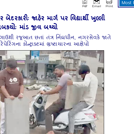
Most 
Pdf
Email
Print
ર બેદરકારીઃ જાહેર માર્ગ પર વિદ્યાર્થી ખુલ્લી
ખાબકયોઃ માંડ જીવ બચ્‍યો
ાઉથી રજૂઆત છતાં તંત્ર નિંદ્રાધીન, નગરસેવકે જાતે
િપેરિંગના કોન્‍ટ્રાક્‍ટમાં ભ્રષ્ટાચારના આક્ષેપો