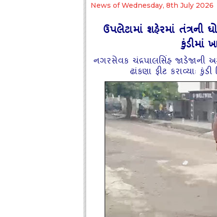
News of Wednesday, 8th July 2026
ઉપલેટામાં શહેરમાં તંત્રની ઘો
કુંડીમાં 
નગરસેવક ચંદ્રપાલસિંહ જાડેજાની અગ
ઢાંકણા ફીટ કરાવ્‍યાઃ કુંડી ર