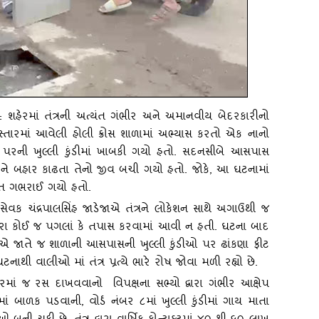
૮: શહેરમાં તંત્રની અત્‍યંત ગંભીર અને અમાનવીય બેદરકારીનો
વિસ્‍તારમાં આવેલી હોલી ક્રોસ શાળામાં અભ્‍યાસ કરતો એક નાનો
‍તા પરની ખુલ્લી કુંડીમાં ખાબકી ગયો હતો. સદનસીબે આસપાસ
કને બહાર કાઢતા તેનો જીવ બચી ગયો હતો. જોકે, આ ઘટનામાં
યંત ગભરાઈ ગયો હતો.
રસેવક ચંદ્રપાલસિંહ જાડેજાએ તંત્રને લોકેશન સાથે અગાઉથી જ
 દ્વારા કોઈ જ પગલાં કે તપાસ કરવામાં આવી ન હતી. ઘટના બાદ
ડેજાએ જાતે જ શાળાની આસપાસની ખુલ્લી કુંડીઓ પર ઢાંકણા ફીટ
 વાલીઓ માં તંત્ર પ્રત્‍યે ભારે રોષ જોવા મળી રહ્યો છે.
ાચારમાં જ રસ દાખવવાનો વિપક્ષના સભ્‍યો દ્વારા ગંભીર આક્ષેપ
ામાં બાળક પડવાની
, વોર્ડ નંબર ૮માં ખુલ્લી કુંડીમાં ગાય માતા