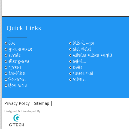
Quick Links
હોમ
વિડિઓ ન્યૂઝ
મુખ્ય સમાચાર
ફોટો ગેલેરી
રાજકોટ
સોશ્યિલ મીડિયા આવૃત્તિ
સૌરાષ્ટ્ર-કચ્છ
કસુંબો...
ગુજરાત
ઇન્સેટ
દેશ-વિદેશ
પાછલા અંકો
ખેલ-જગત
જાહેરાત
ફિલ્મ જગત
Privacy Policy
Sitemap
Designed & Developed By