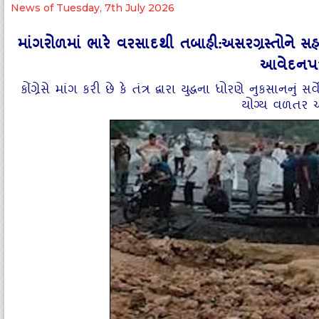
News of Tuesday, 7th July 2026
માંગરોળમાં ભારે વરસાદથી તબાહી:અસરગ્રસ્તોને સહા
આવેદનપત્
કોંગ્રેસે માંગ કરી છે કે તંત્ર દ્વારા યુદ્ધના ધોરણે નુકસાનન
યોગ્ય વળતર 