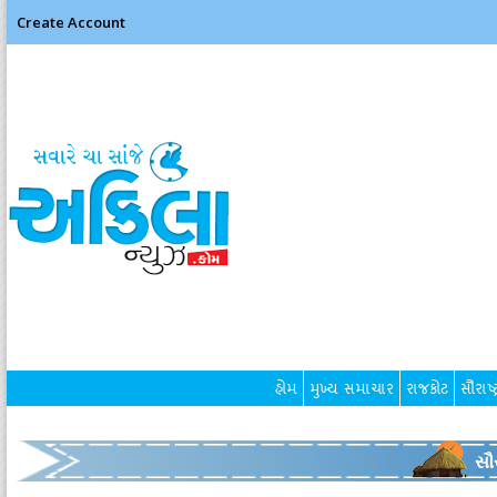
Create Account
હોમ
મુખ્ય સમાચાર
રાજકોટ
સૌરાષ્ટ
સૌર