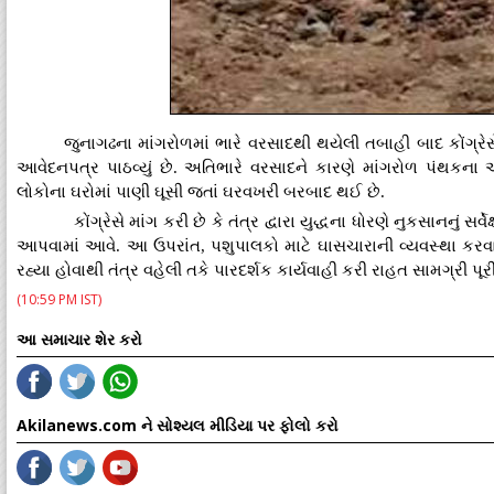
જુનાગઢના માંગરોળમાં ભારે વરસાદથી થયેલી તબાહી બાદ કોંગ્
આવેદનપત્ર પાઠવ્યું છે. અતિભારે વરસાદને કારણે માંગરોળ પંથકના અ
લોકોના ઘરોમાં પાણી ઘૂસી જતાં ઘરવખરી બરબાદ થઈ છે.
કોંગ્રેસે માંગ કરી છે કે તંત્ર દ્વારા યુદ્ધના ધોરણે નુકસાનનું
આપવામાં આવે. આ ઉપરાંત, પશુપાલકો માટે ઘાસચારાની વ્યવસ્થા કરવાન
રહ્યા હોવાથી તંત્ર વહેલી તકે પારદર્શક કાર્યવાહી કરી રાહત સામગ્રી પૂર
(10:59 PM IST)
આ સમાચાર શેર કરો
Akilanews.com ને સોશ્યલ મીડિયા પર ફોલો કરો