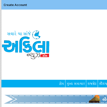
Create Account
હોમ
મુખ્ય સમાચાર
રાજકોટ
સૌરાષ્ટ
સૌર