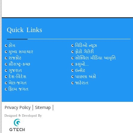
Quick Links
હોમ
વિડિઓ ન્યૂઝ
મુખ્ય સમાચાર
ફોટો ગેલેરી
રાજકોટ
સોશ્યિલ મીડિયા આવૃત્તિ
સૌરાષ્ટ્ર-કચ્છ
કસુંબો...
ગુજરાત
ઇન્સેટ
દેશ-વિદેશ
પાછલા અંકો
ખેલ-જગત
જાહેરાત
ફિલ્મ જગત
Privacy Policy
Sitemap
Designed & Developed By