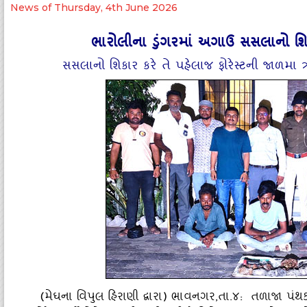
News of Thursday, 4th June 2026
ભારોલીના ડુંગરમાં અગાઉ સસલાનો શિકાર 
સસલાનો શિકાર કરે તે પહેલાજ ફોરેસ્‍ટની જાળમા ત
(મેઘના વિપુલ હિરાણી દ્વારા) ભાવનગર,તા.૪: તળાજા પંથક