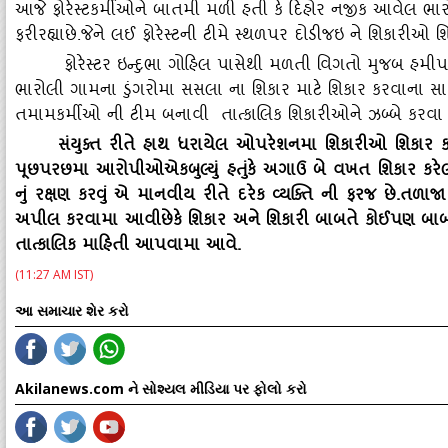
આજે ફોરેસ્‍ટકર્મીઓને બાતમી મળી હતી કે દિહોર નજીક આવેલ ભા
ફરીરહ્યાછે.જેને લઈ ફોરેસ્‍ટની ટીમે સ્‍થળપર દોડીજઇ ને શિકારીઓ 
ફોરેસ્‍ટર ઇન્‍દુભા ગોહિલ પાસેથી મળતી વિગતો મુજબ હમ
ભારોલી ગામના ડુંગરોમા સસલા ના શિકાર માટે શિકાર કરવાના સા
તમામકર્મીઓ ની ટીમ બનાવી તાત્‍કાલિક શિકારીઓને ઝબ્‍બે કરવા ઓ
સંયુક્‍ત રીતે હાથ ધરાયેલ ઓપરેશનમા શિકારીઓ શિકાર કરેત
પૂછપરછમા આરોપીઓએકબુલ્‍યું હતુંકે અગાઉ બે વખત શિકાર કરેલહ
નું રક્ષણ કરવું એ માનવીય રીતે દરેક વ્‍યક્‍તિ ની ફરજ છે.તળા
અપીલ કરવામા આવીછેકે શિકાર અને શિકારી બાબતે કોઈપણ બાબત
તાત્‍કાલિક માહિતી આપવામા આવે.
(11:27 AM IST)
આ સમાચાર શેર કરો
Akilanews.com ને સોશ્યલ મીડિયા પર ફોલો કરો