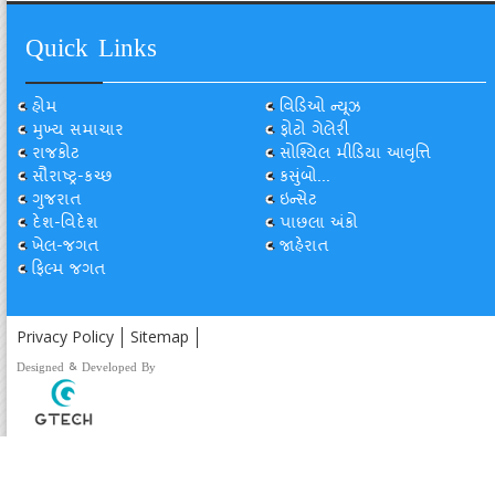
Quick Links
હોમ
વિડિઓ ન્યૂઝ
મુખ્ય સમાચાર
ફોટો ગેલેરી
રાજકોટ
સોશ્યિલ મીડિયા આવૃત્તિ
સૌરાષ્ટ્ર-કચ્છ
કસુંબો...
ગુજરાત
ઇન્સેટ
દેશ-વિદેશ
પાછલા અંકો
ખેલ-જગત
જાહેરાત
ફિલ્મ જગત
Privacy Policy
Sitemap
Designed & Developed By