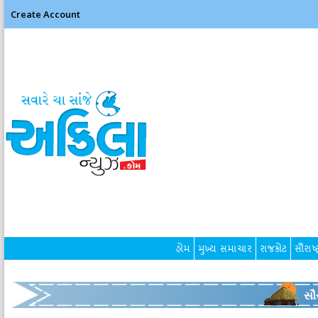
Create Account
હોમ
મુખ્ય સમાચાર
રાજકોટ
સૌરાષ્ટ
સૌર