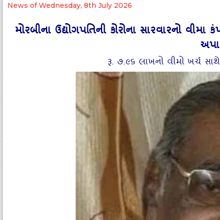
News of Wednesday, 8th July 2026
મોરબીના ઉદ્યોગપતિની કોરોના સારવારનો વીમા કંપ
અપાવ
રૂ. ૭.૯૬ લાખનો વીમો ખર્ચ સા