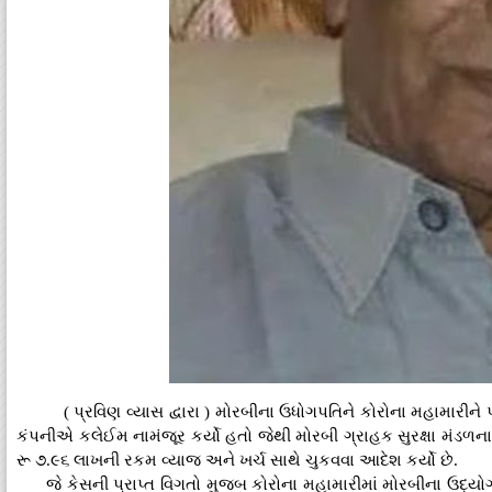
( પ્રવિણ વ્યાસ દ્વારા ) મોરબીના ઉધોગપતિને કોરોના મહામારીને
કંપનીએ કલેઈમ નામંજૂર કર્યો હતો જેથી મોરબી ગ્રાહક સુરક્ષા મંડળ
રૂ ૭.૯૬ લાખની રકમ વ્યાજ અને ખર્ચ સાથે ચુકવવા આદેશ કર્યો છે.
જે કેસની પ્રાપ્ત વિગતો મુજબ કોરોના મહામારીમાં મોરબીના ઉદ્ય