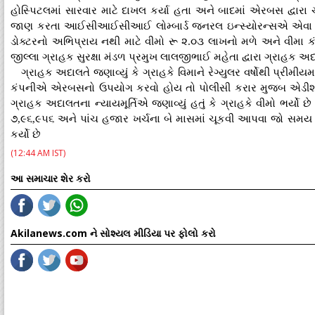
હોસ્પિટલમાં સારવાર માટે દાખલ કર્યા હતા અને બાદમાં એરબસ દ્વારા
જાણ કરતા આઈસીઆઈસીઆઈ લોમ્બાર્ડ જનરલ ઇન્સ્યોરન્સએ એવા ક
ડોક્ટરનો અભિપ્રાય નથી માટે વીમો રૂ ૨.૦૩ લાખનો મળે અને વીમા કં
જીલ્લા ગ્રાહક સુરક્ષા મંડળ પ્રમુખ લાલજીભાઈ મહેતા દ્વારા ગ્રાહક અદ
ગ્રાહક અદાલતે જણાવ્યું કે ગ્રાહકે વિમાને રેગ્યુલર વર્ષોથી પ્રીમીયમ
કંપનીએ એરબસનો ઉપયોગ કરવો હોય તો પોલીસી કરાર મુજબ એડીશનલ
ગ્રાહક અદાલતના ન્યાયમૂર્તિએ જણાવ્યું હતું કે ગ્રાહકે વીમો ભર્યો 
૭,૯૬,૯૫૬ અને પાંચ હજાર ખર્ચના બે માસમાં ચૂકવી આપવા જો સમય મર્
કર્યો છે
(12:44 AM IST)
આ સમાચાર શેર કરો
Akilanews.com ને સોશ્યલ મીડિયા પર ફોલો કરો