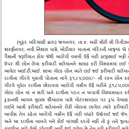
(મુકુંદ બદિયાણી દ્વારા) જામનગર, તા.૪: અહીં સીટી સી ડિવીઝન
શાસ્‍ત્ર્રીનગર, નવી નિશાળ પાસે, ખોડીયાર માતાના મંદિરની બાજુમાં 
પૈસાની જરૂરીયાત હોય જેથી આરોપી વસમી ઉર્ફે બંટી હાજીભાઈ ખફી
ઉપર થી લોન લેવા ફરીયાદી સલેમાનને સલાહ કરી વિશ્‍વાસમાં લઈ આરો
આવેલ આઈ.ટી.આઈ. શાખા ગોલ્‍ડ લોન ખાતે લઈ જઈ ફરીયાદી સલેમાન
દાગીના ગીરવે મુકાવી પોતાના નામે રૂ.૧,૮પ,૦૦૦/- ની રકમ લોન 
ગીરવે મુકેલ દાગીના છોડાવવા આરોપી વસીમ ઉર્ફે બંટીને રૂ.૧,૮
ગોલ્‍ડ લોન માં ન ભરી અને દાગીના પરત ન અપાવી વિશ્‍વાસઘાત ક
દુકાનથી આગળ શુલભ શૌચાલય પાસે મોટરસાયકલ પર દુધ વેચાણ માટે
લઈને આવી ફરીયાદી સલેમાનને રોકી બોલવા લાગેલ ત્‍યારે ફરીયાદી
આપીશ તેમ કહેતા આરોપી વસીમ ઉર્ફે બંટી વધારે ઉશ્‍કેરાઈ જઈ જ
અને આ દાગીના બાબતે મને કોઈ માંગણી કરતો નહી તો હું તને જી