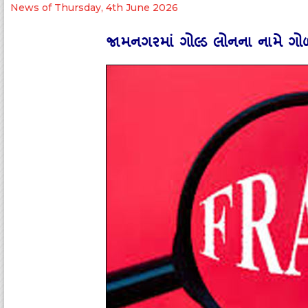
News of Thursday, 4th June 2026
જામનગરમાં ગોલ્‍ડ લોનના નામે 