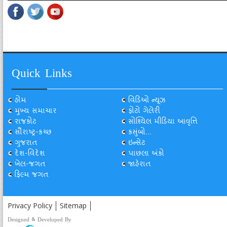
Quick Links
હોમ
વિડિઓ ન્યૂઝ
મુખ્ય સમાચાર
ફોટો ગેલેરી
રાજકોટ
સોશ્યિલ મીડિયા આવૃત્તિ
સૌરાષ્ટ્ર-કચ્છ
કસુંબો...
ગુજરાત
ઇન્સેટ
દેશ-વિદેશ
પાછલા અંકો
ખેલ-જગત
જાહેરાત
ફિલ્મ જગત
Privacy Policy
Sitemap
Designed & Developed By