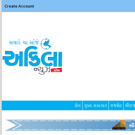
Create Account
હોમ
મુખ્ય સમાચાર
રાજકોટ
સૌરાષ્ટ
સૌર