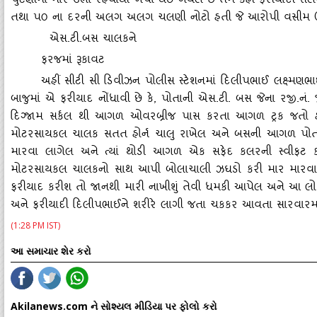
ચુંટણીમા મારે ઉભો રહેવાથી ખર્ચો થઈ ગયેલ છે તેમ કહી ફરીયાદી સલે
તથા પ૦ ના દરની અલગ અલગ ચલણી નોટો હતી જે આરોપી વસીમ ઉર્ફે
એસ.ટી.બસ ચાલકને
ફરજમાં રૂકાવટ
અહીં સીટી સી ડિવીઝન પોલીસ સ્‍ટેશનમાં દિલીપભાઈ લક્ષ્મણભ
બાજુમાં એ ફરીયાદ નોંધાવી છે કે, પોતાની એસ.ટી. બસ જેના રજી.નં.
દિગ્‍જામ સર્કલ થી આગળ ઓવરબ્રીજ પાસ કરતા આગળ ટ્રક જતો
મોટરસાયકલ ચાલક સતત હોર્ન ચાલુ રાખેલ અને બસની આગળ પોતાન
મારવા લાગેલ અને ત્‍યાં થોડી આગળ એક સફેદ કલરની સ્‍વીફટ 
મોટરસાયકલ ચાલકનો સાથ આપી બોલાચાલી ઝઘડો કરી માર મારવા લ
ફરીયાદ કરીશ તો જાનથી મારી નાખીશું તેવી ધમકી આપેલ અને આ લ
અને ફરીયાદી દિલીપભાઈને શરીરે લાગી જતા ચકકર આવતા સારવારમાં
(1:28 PM IST)
આ સમાચાર શેર કરો
Akilanews.com ને સોશ્યલ મીડિયા પર ફોલો કરો