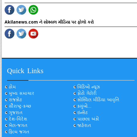
Akilanews.com ને સોશ્યલ મીડિયા પર ફોલો કરો
Quick Links
હોમ
વિડિઓ ન્યૂઝ
મુખ્ય સમાચાર
ફોટો ગેલેરી
રાજકોટ
સોશ્યિલ મીડિયા આવૃત્તિ
સૌરાષ્ટ્ર-કચ્છ
કસુંબો...
ગુજરાત
ઇન્સેટ
દેશ-વિદેશ
પાછલા અંકો
ખેલ-જગત
જાહેરાત
ફિલ્મ જગત