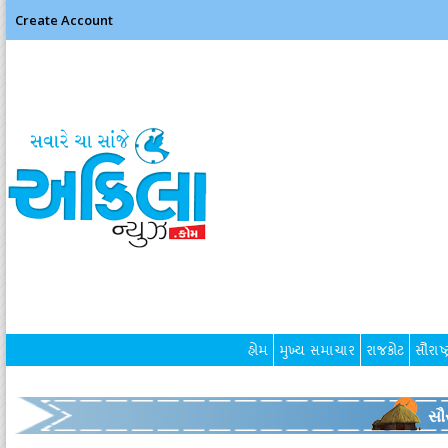
Create Account
હોમ
મુખ્ય સમાચાર
રાજકોટ
સૌરાષ્ટ
સૌર