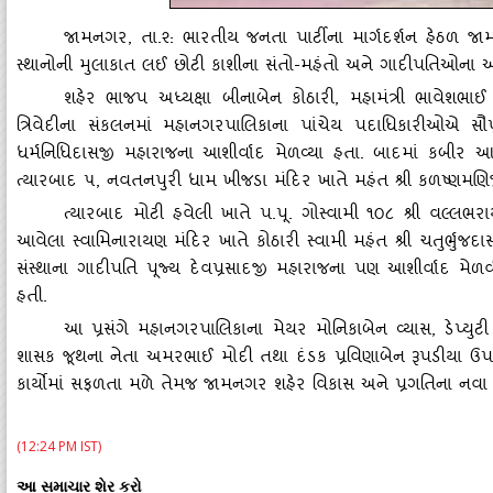
જામનગર
, તા.૨: ભારતીય જનતા પાર્ટીના માર્ગદર્શન હેઠળ 
સ્‍થાનોની મુલાકાત લઈ છોટી કાશીના સંતો-મહંતો અને ગાદીપતિઓના આશી
શહેર ભાજપ અધ્‍યક્ષા બીનાબેન કોઠારી
, મહામંત્રી ભાવેશભાઈ 
ત્રિવેદીના સંકલનમાં મહાનગરપાલિકાના પાંચેય પદાધિકારીઓએ સૌપ
ધર્મનિધિદાસજી મહારાજના આશીર્વાદ મેળવ્‍યા હતા. બાદમાં કબીર આશ્રમ
ત્‍યારબાદ ૫, નવતનપુરી ધામ ખીજડા મંદિર ખાતે મહંત શ્રી કળષ્‍ણમણ
ત્‍યારબાદ મોટી હવેલી ખાતે પ.પૂ. ગોસ્‍વામી ૧૦૮ શ્રી વલ્લભર
આવેલા સ્‍વામિનારાયણ મંદિર ખાતે કોઠારી સ્‍વામી મહંત શ્રી ચતુર્ભ
સંસ્‍થાના ગાદીપતિ પૂજ્‍ય દેવપ્રસાદજી મહારાજના પણ આશીર્વાદ મેળવી
હતી.
આ પ્રસંગે મહાનગરપાલિકાના મેયર મોનિકાબેન વ્‍યાસ
, ડેપ્‍ય
શાસક જૂથના નેતા અમરભાઈ મોદી તથા દંડક પ્રવિણાબેન રૂપડીયા ઉપસ્
કાર્યોમાં સફળતા મળે તેમજ જામનગર શહેર વિકાસ અને પ્રગતિના નવા
(12:24 PM IST)
આ સમાચાર શેર કરો