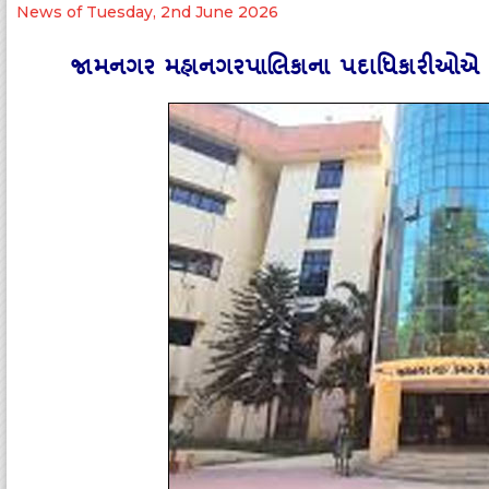
News of Tuesday, 2nd June 2026
જામનગર મહાનગરપાલિકાના પદાધિકારીઓએ છોટી