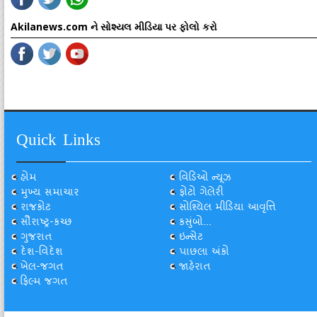
Akilanews.com ને સોશ્યલ મીડિયા પર ફોલો કરો
Quick Links
હોમ
વિડિઓ ન્યૂઝ
મુખ્ય સમાચાર
ફોટો ગેલેરી
રાજકોટ
સોશ્યિલ મીડિયા આવૃત્તિ
સૌરાષ્ટ્ર-કચ્છ
કસુંબો...
ગુજરાત
ઇન્સેટ
દેશ-વિદેશ
પાછલા અંકો
ખેલ-જગત
જાહેરાત
ફિલ્મ જગત