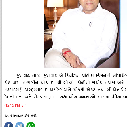
જુનાગઢ તા.૪: જુનાગઢ એ ડિવીઝન પોલીસ સ્‍ટેશનમાં નોંધાયેલ
કોર્ટ દ્વારા તત્‍કાલીન પી.આઇ. શ્રી બી.બી. કોળીની સચોટ તપાસ અને 
મહમદસફી અબ્‍દુલ્લાભાઇ અમરેલીયાને પોકસો એકટ તથા બી.એન.એ
કેદની સજા અને રોકડ ૧૦,૦૦૦ તથા ભોગ ભનનારને ૪ લાખ રૂપિયા વળ
(12:15 PM IST)
આ સમાચાર શેર કરો