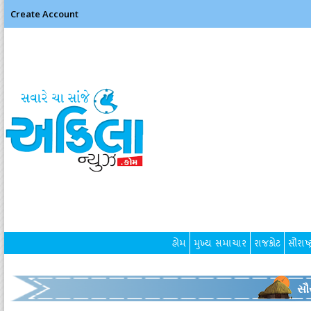
Create Account
હોમ
મુખ્ય સમાચાર
રાજકોટ
સૌરાષ્ટ
સૌર