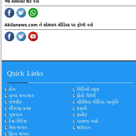
આ સમાચાર શેર કરો
Akilanews.com ને સોશ્યલ મીડિયા પર ફોલો કરો
Quick Links
હોમ
વિડિઓ ન્યૂઝ
મુખ્ય સમાચાર
ફોટો ગેલેરી
રાજકોટ
સોશ્યિલ મીડિયા આવૃત્તિ
સૌરાષ્ટ્ર-કચ્છ
કસુંબો...
ગુજરાત
ઇન્સેટ
દેશ-વિદેશ
પાછલા અંકો
ખેલ-જગત
જાહેરાત
ફિલ્મ જગત