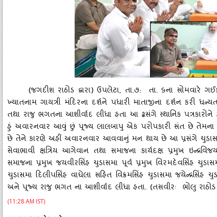
(જગદીશ રાઠોડ દ્વારા) ઉપલેટા, તા.૭: તા. ૬ના સોમવારે ગઈકાલે
ખ્‍યાતનામ ગાયત્રી મંદિરના દર્શને પધારી માતાજીના દર્શન કરી ધન્‍ય
તથા રાજુ ભગતના આશીર્વાદ લીધા હતા આ ઙ્કસંગે સ્‍થાનિક પત્રકારોને ડ
હું અવારનવાર આવું છું પૂજ્‍ય લાલબાપુ એક પરોપકારી સંત છે તેમન
છે તેને કારણે અહીં અવારનવાર આવવાનું મન થાય છે આ પ્રસંગે ચુડ
સેવાભાવી ક્ષત્રિય આગેવાન તથા સમાજના કાર્યદક્ષ પ્રમુખ ઇન્‍દ્રવ
સમાજના પ્રમુખ જયવીરસિંહ ચુડાસમા પૂર્વ પ્રમુખ વિરમદેવસિંહ ચુડાસમ
ચુડાસમા દિલીપસિંહ વાઘેલા સહિત વિક્રમસિંહ ચુડાસમા જયેન્‍દ્રસિંહ
અને પૂજ્‍ય રાજુ ભગત ના આશીર્વાદ લીધા હતા. (તસવીરઃ ભોલુ રાઠો
(11:28 AM IST)