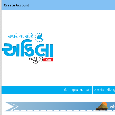
Create Account
હોમ
મુખ્ય સમાચાર
રાજકોટ
સૌરાષ્ટ
સૌર