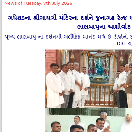
News of Tuesday, 7th July 2026
ગધેથડના શ્રીગાયત્રી મંદિરના દર્શને જુનાગઢ રેન્‍જ આ
લાલબાપુના આશીર્વાદ
પૂજ્‍ય લાલબાપુ ના દર્શનથી અલૌકિક આનંદ મળે છે ઊર્જાન
DIG ચ