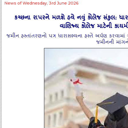
News of Wednesday, 3rd June 2026
કચ્છના રાપરને મળશે હવે નવું કોલેજ સંકુલ:
વાણિજ્ય કોલેજ માટેની કાય
જમીન હસ્તાંતરણનો પત્ર ધારાસભ્યના હસ્તે અર્પણ કરવામાં
જમીનની માંગનો 