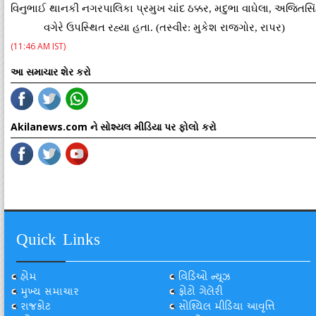
વિનુભાઈ થાનકી નગરપાલિકા પ્રમુખ ચાંદ ઠક્કર, મદુભા વાઘેલા, અજિતસ
વગેરે ઉપસ્થિત રહ્યા હતા. (તસ્વીર: મુકેશ રાજગોર, રાપર)
(11:46 AM IST)
આ સમાચાર શેર કરો
Akilanews.com ને સોશ્યલ મીડિયા પર ફોલો કરો
Quick Links
હોમ
વિડિઓ ન્યૂઝ
મુખ્ય સમાચાર
ફોટો ગેલેરી
રાજકોટ
સોશ્યિલ મીડિયા આવૃત્તિ