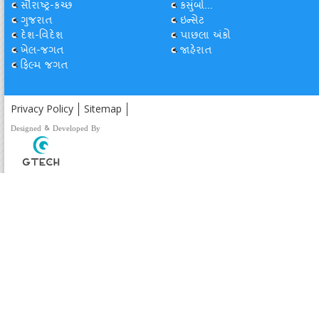
સૌરાષ્ટ્ર-કચ્છ
કસુંબો...
ગુજરાત
ઇન્સેટ
દેશ-વિદેશ
પાછલા અંકો
ખેલ-જગત
જાહેરાત
ફિલ્મ જગત
Privacy Policy
Sitemap
Designed & Developed By