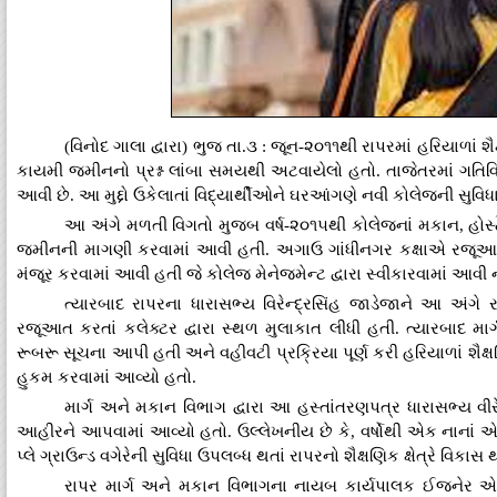
(વિનોદ ગાલા દ્વારા) ભુજ તા.૩ : જૂન-૨૦૧૧થી રાપરમાં હરિયાળાં
કાયમી જમીનનો પ્રશ્ન લાંબા સમયથી અટવાયેલો હતો. તાજેતરમાં ગતિવિ
આવી છે. આ મુદ્દો ઉકેલાતાં વિદ્યાર્થીઓને ઘરઆંગણે નવી કોલેજની સુવ
આ અંગે મળતી વિગતો મુજબ વર્ષ-૨૦૧૫થી કોલેજનાં મકાન, હોસ્ટેલ, સ
જમીનની માગણી કરવામાં આવી હતી. અગાઉ ગાંધીનગર કક્ષાએ રજૂઆતો 
મંજૂર કરવામાં આવી હતી જે કોલેજ મેનેજમેન્ટ દ્વારા સ્વીકારવામાં આવી 
ત્યારબાદ રાપરના ધારાસભ્ય વિરેન્દ્રસિંહ જાડેજાને આ અંગ
રજૂઆત કરતાં કલેક્ટર દ્વારા સ્થળ મુલાકાત લીધી હતી. ત્યારબાદ 
રૂબરૂ સૂચના આપી હતી અને વહીવટી પ્રક્રિયા પૂર્ણ કરી હરિયાળાં શ
હુકમ કરવામાં આવ્યો હતો.
માર્ગ અને મકાન વિભાગ દ્વારા આ હસ્તાંતરણપત્ર ધારાસભ્ય વીરેન
આહીરને આપવામાં આવ્યો હતો. ઉલ્લેખનીય છે કે, વર્ષોથી એક નાનાં એવાં 
પ્લે ગ્રાઉન્ડ વગેરેની સુવિધા ઉપલબ્ધ થતાં રાપરનો શૈક્ષણિક ક્ષેત્રે વ
રાપર માર્ગ અને મકાન વિભાગના નાયબ કાર્યપાલક ઈજનેર 