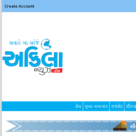
Create Account
હોમ
મુખ્ય સમાચાર
રાજકોટ
સૌરાષ્ટ
સૌર