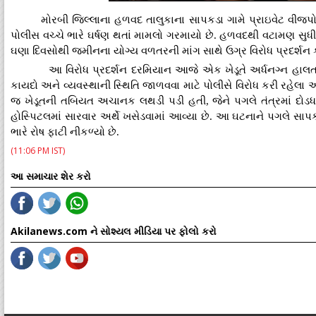
મોરબી જિલ્લાના હળવદ તાલુકાના સાપકડા ગામે પ્રાઇવેટ વીજપો
પોલીસ વચ્ચે ભારે ઘર્ષણ થતાં મામલો ગરમાયો છે. હળવદથી વટામણ સુધ
ઘણા દિવસોથી જમીનના યોગ્ય વળતરની માંગ સાથે ઉગ્ર વિરોધ પ્રદર્શન ક
આ વિરોધ પ્રદર્શન દરમિયાન આજે એક ખેડૂતે અર્ધનગ્ન હાલતમા
કાયદો અને વ્યવસ્થાની સ્થિતિ જાળવવા માટે પોલીસે વિરોધ કરી રહેલા આ 
જ ખેડૂતની તબિયત અચાનક લથડી પડી હતી, જેને પગલે તંત્રમાં દોડ
હોસ્પિટલમાં સારવાર અર્થે ખસેડવામાં આવ્યા છે. આ ઘટનાને પગલે સાપક
ભારે રોષ ફાટી નીકળ્યો છે.
(11:06 PM IST)
આ સમાચાર શેર કરો
Akilanews.com ને સોશ્યલ મીડિયા પર ફોલો કરો