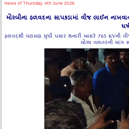
News of Thursday, 4th June 2026
મોરબીના હળવદના સાપકડામાં વીજ લાઈન નાખવાના મ
ઘર
હળવદથી વટામણ સુધી પસાર થનારી આશરે 765 KVની વીજ 
યોગ્ય વળતરની માંગ સાથ