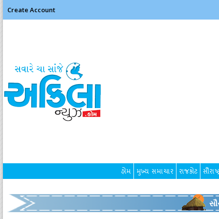
Create Account
હોમ
મુખ્ય સમાચાર
રાજકોટ
સૌરાષ્ટ
સૌર