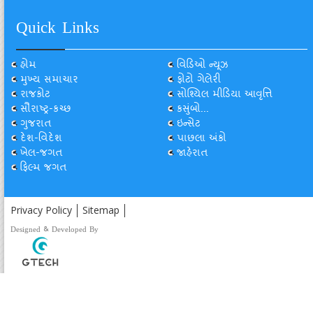
Quick Links
હોમ
વિડિઓ ન્યૂઝ
મુખ્ય સમાચાર
ફોટો ગેલેરી
રાજકોટ
સોશ્યિલ મીડિયા આવૃત્તિ
સૌરાષ્ટ્ર-કચ્છ
કસુંબો...
ગુજરાત
ઇન્સેટ
દેશ-વિદેશ
પાછલા અંકો
ખેલ-જગત
જાહેરાત
ફિલ્મ જગત
Privacy Policy
Sitemap
Designed & Developed By