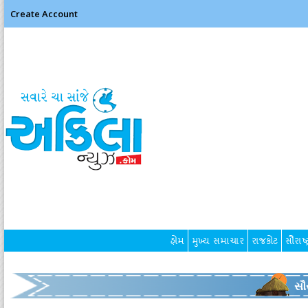
Create Account
હોમ
મુખ્ય સમાચાર
રાજકોટ
સૌરાષ્ટ
સૌર