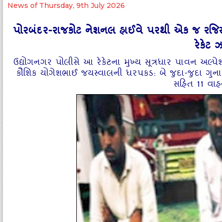
News of Thursday, 9th July 2026
પોરબંદર-રાજકોટ નેશનલ હાઈવે પરથી એક જ રજિસ્ટ્
રેકેટ 
ઉદ્યોગનગર પોલીસે આ રેકેટના મુખ્ય સૂત્રધાર પાવન અલ્પે
કૌશિક યોગેશભાઈ જયસ્વાલની ધરપકડ: બે જુદા-જુદા ગુના 
સહિત 11 વાહન