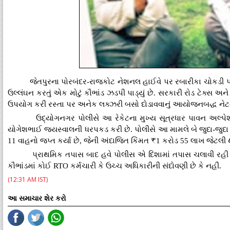
જેતપુરના પોરબંદર-રાજકોટ નેશનલ હાઈવે પર રબારીકા ચોકડી 
ઉલ્લંઘન કરતું એક મોટું કૌભાંડ ઝડપી પાડ્યું છે. સરકારી રોડ ટેક્સ
ઉપયોગ કરી રસ્તા પર અનેક લક્ઝરી બસો દોડાવવાનું આયોજનબદ્ધ નેટવર
ઉદ્યોગનગર પોલીસે આ રેકેટના મુખ્ય સૂત્રધાર પાવન અલ્પેશ
યોગેશભાઈ જયસ્વાલની ધરપકડ કરી છે. પોલીસે આ મામલે બે જુદા-જુદા 
11 વાહનો જપ્ત કર્યા છે, જેની અંદાજિત કિંમત ₹1 કરોડ 55 લાખ જેટલી
પ્રાથમિક તપાસ બાદ હવે પોલીસ એ દિશામાં તપાસ ચલાવી રહી છ
કૌભાંડમાં કોઈ RTO કર્મચારી કે ઉચ્ચ અધિકારીની સંદોવણી છે કે નહીં.
(12:31 AM IST)
આ સમાચાર શેર કરો