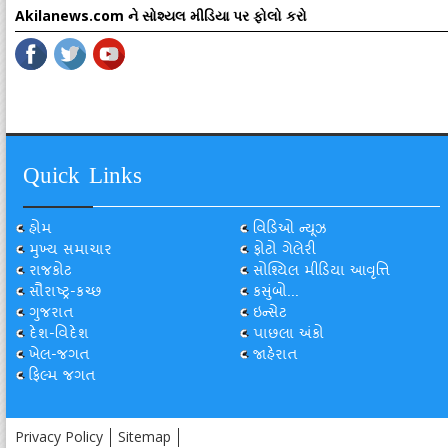
Akilanews.com ને સોશ્યલ મીડિયા પર ફોલો કરો
Quick Links
હોમ
વિડિઓ ન્યૂઝ
મુખ્ય સમાચાર
ફોટો ગેલેરી
રાજકોટ
સોશ્યિલ મીડિયા આવૃત્તિ
સૌરાષ્ટ્ર-કચ્છ
કસુંબો...
ગુજરાત
ઇન્સેટ
દેશ-વિદેશ
પાછલા અંકો
ખેલ-જગત
જાહેરાત
ફિલ્મ જગત
Privacy Policy
Sitemap