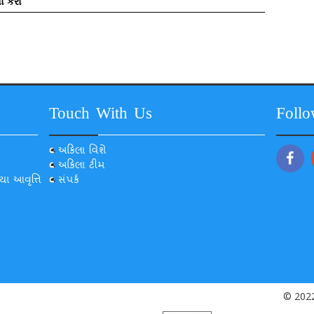
ો કરો
Touch With Us
Foll
અકિલા વિશે
અકિલા ટીમ
યા આવૃત્તિ
સંપર્ક
© 2022