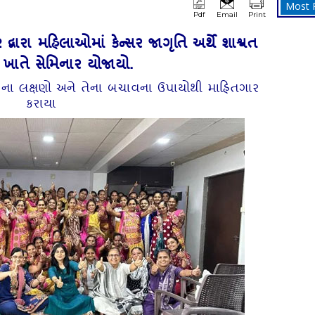
Most 
Pdf
Email
Print
વારા મહિલાઓમાં કેન્સર જાગૃતિ અર્થે શાશ્વત
 ખાતે સેમિનાર યોજાયો.
સરના લક્ષણો અને તેના બચાવના ઉપાયોથી માહિતગાર
કરાયા