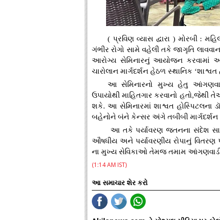
( પ્રવિણ વ્યાસ દ્વારા ) મોરબી : મ
ગંભીર રોગો સામે વહેલી તકે જાગૃતિ લાવવા
આરોગ્ય સેમિનારનું આયોજન કરવામાં આ
ચારોલાન માર્ગદર્શન હેઠળ સ્થાનિક ‘શાશ્વ
આ સેમિનારનો મુખ્ય હેતુ આંગણવાડ
ઉપાયોથી માહિતગાર કરવાનો હતો,જેથી તેઓ 
શકે. આ સેમિનારમાં શાશ્વત હોસ્પિટલના ડૉ
બહેનોને બંને કેન્સર અંગે તબીબી માર્ગદર્શન પ
આ તકે પર્યાવરણ જતનના સંદેશ સાથ
ઔષધીય અને પર્યાવરણીય રોપાનું વિતરણ પ
ના મુખ્ય સેવિકાઓ તેમજ તમામ આંગણવાડીના
(1:14 AM IST)
આ સમાચાર શેર કરો