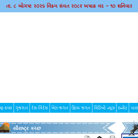
તા. ૮ ઓગષ્ટ ર૦ર૬ વિક્રમ સંવત ર૦૮૨ અષાઢ વદ – ૧૦ શનિવાર
્ટ્ર-કચ્છ
ગુજરાત
દેશ-વિદેશ
ખેલ-જગત
ફિલ્મ જગત
વિડિઓ ન્યૂઝ
ઇન્સેટ
પાછ
સૌરાષ્ટ્ર કચ્છ