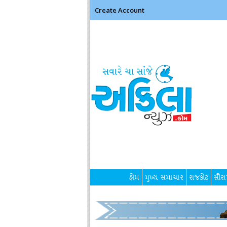
Create Account
હોમ
મુખ્ય સમાચાર
રાજકોટ
સૌરાષ