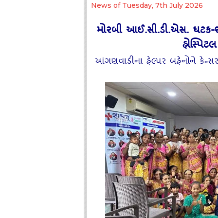
News of Tuesday, 7th July 2026
મોરબી આઈ.સી.ડી.એસ. ઘટક-૨ દ્
હોસ્પિટલ
આંગણવાડીના હેલ્પર બહેનોને કેન્