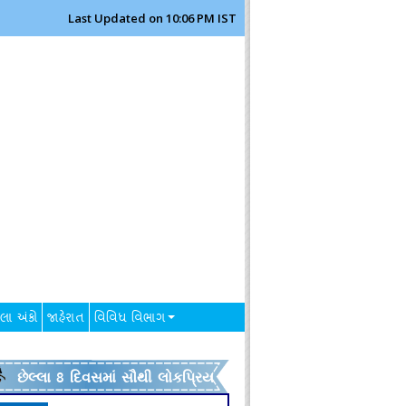
Last Updated on 10:06 PM IST
લા અંકો
જાહેરાત
વિવિધ વિભાગ
છેલ્લા 8 દિવસમાં સૌથી લોકપ્રિય