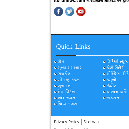
Akilanews.com ને સોશ્યલ મીડિયા પર ફોલ
Quick Links
હોમ
વિડિઓ ન્યૂઝ
મુખ્ય સમાચાર
ફોટો ગેલેરી
રાજકોટ
સોશ્યિલ મીડિ
સૌરાષ્ટ્ર-કચ્છ
કસુંબો...
ગુજરાત
ઇન્સેટ
દેશ-વિદેશ
પાછલા અંકો
ખેલ-જગત
જાહેરાત
ફિલ્મ જગત
Privacy Policy
Sitemap