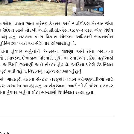
હિલાઓમાં વધતા જતા બ્રેસ્ટ કેન્સર અને સર્વાઈકલ કેન્સર જેવા
ના ઉદ્દેશ્ય સાથે મોરબી આઈ.સી.ડી.એસ. ઘટક-૨ દ્વારા એક વિશેષ
વ્યું હતું. ઘટકના બાળ વિકાસ યોજના અધિકારી ભાવનાબેન
ત હોસ્પિટલ’ ખાતે આ સેમિનાર યોજાયો હતો.
ીના હેલ્પર બહેનોને કેન્સરના લક્ષણો અને તેના બચાવના
સમાજના છેવાડાના પરિવારો સુધી આ સ્વાસ્થ્ય સંદેશ પહોંચાડી
. અશ્વિની જસાણી અને સેન્ટર હેડ ડૉ. અંકિતા પટેલે ઉપસ્થિત
ૂરું પાડી વહેલા નિદાનનું મહત્વ સમજાવ્યું હતું.
ે ‘ગાયત્રી ચેતના સેન્ટર’ તરફથી તમામ આંગણવાડીઓ માટે
ણ કરવામાં આવ્યું હતું. કાર્યક્રમમાં આઈ.સી.ડી.એસ. ઘટક-૨
 હેલ્પર બહેનો મોટી સંખ્યામાં ઉપસ્થિત રહ્યા હતા.