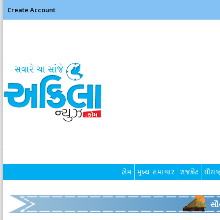
Create Account
હોમ
મુખ્ય સમાચાર
રાજકોટ
સૌરાષ્ટ
સૌર