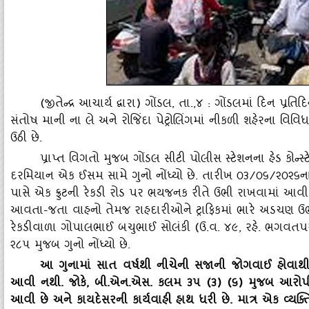
(જીતેન્‍દ્ર આચાર્ય દ્વારા) ગોંડલ, તા.,૪ : ગોંડલમાં દિન પ્ર
સંતોષ માની ના લે અને રોજિંદા પેટ્રોલિંગમાં નીકળી શહેરના વિવિધ
ઉઠી છે.
પ્રાપ્ત વિગતો મુજબ ગોંડલ સીટી પોલીસ સ્‍ટેશનના હેડ કોન
દરમિયાન એક ઈસમ સામે ગુનો નોંધ્‍યો છે. તારીખ ૦૩/૦૬/૨૦૨૬ન
પાસે એક ફ્રુટની રેકડી રોડ પર ભયજનક રીતે ઉભી રાખવામાં આવી હો
આવતા-જતા વાહનો તેમજ રાહદારીઓને ટ્રાફિકમાં ભારે અડચણ ઉભી થત
રેકડીવાળા ગોપાલભાઈ બચુભાઈ સોલંકી (ઉ.વ. ૪૯
, રહે. ભગવતપર
૨૮૫ મુજબ ગુનો નોંધ્‍યો છે.
આ ગુનામાં સાત વર્ષથી નીચેની સજાની જોગવાઈ હોવાથી
આવી નથી. જોકે
, બી.એન.એસ. કલમ ૩૫ (૩) (૬) મુજબ આરોપીને 
આવી છે અને કાયદેસરની કાર્યવાહી હાથ ધરી છે. માત્ર એક વ્‍યક્‍ત