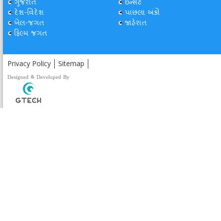
ગુજરાત
ઇન્સેટ
દેશ-વિદેશ
પાછલા અંકો
ખેલ-જગત
જાહેરાત
ફિલ્મ જગત
Privacy Policy
Sitemap
Designed & Developed By