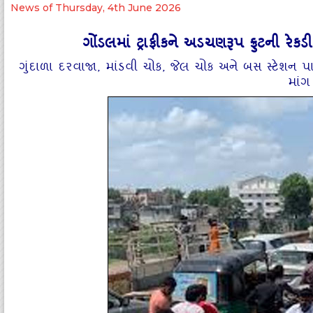
News of Thursday, 4th June 2026
ગોંડલમાં ટ્રાફીકને અડચણરૂપ ફ્રુટની રે
ગુંદાળા દરવાજા, માંડવી ચોક, જેલ ચોક અને બસ સ્‍ટેશન પાસ
માંગ