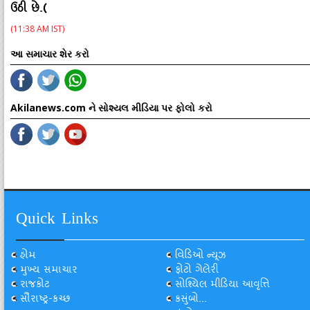
ઉઠી છે.(
(11:38 AM IST)
આ સમાચાર શેર કરો
Akilanews.com ને સોશ્યલ મીડિયા પર ફોલો કરો
Quick Links
હોમ
વિડિઓ ન્યૂઝ
મુખ્ય સમાચાર
ફોટો ગેલેરી
રાજકોટ
સોશ્યિલ મીડિયા આવૃત્તિ
સૌરાષ્ટ્ર-કચ્છ
કસુંબો...