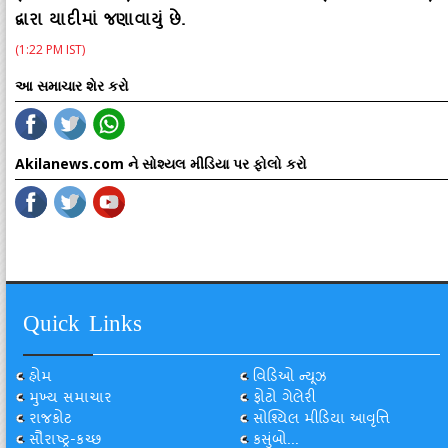
દ્વારા યાદીમાં જણાવાયું છે.
(1:22 PM IST)
આ સમાચાર શેર કરો
Akilanews.com ને સોશ્યલ મીડિયા પર ફોલો કરો
Quick Links
હોમ
વિડિઓ ન્યૂઝ
મુખ્ય સમાચાર
ફોટો ગેલેરી
રાજકોટ
સોશ્યિલ મીડિયા આવૃત્તિ
સૌરાષ્ટ્ર-કચ્છ
કસુંબો...