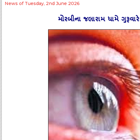
News of Tuesday, 2nd June 2026
મોરબીના જલારામ ધામે ગુરૂવારે ને