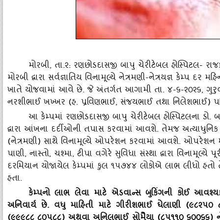
મોરબી
, તા.૨: રણછોડદાસજી બાપુ ચેરીટેબલ હોસ્‍પિટલ- રાજ
મોરબી દ્વારા સર્વજ્ઞાતિય વિનામૂલ્‍યે નેત્રમણી-નેત્રયજ્ઞ કેમ્‍પ 
ખાતે યોજવામાં આવે છે. જે અંતર્ગત આગામી તા. ૪-૬-૨૦૨૬, ગુરુ
નરશીભાઈ ખખ્‍ખર (હ. પ્રવિણભાઈ, સંજયભાઈ તથા નિલેશભાઈ) પર
આ કેમ્‍પમાં રણછોડદાસજી બાપુ ચેરીટેબલ હોસ્‍પિટલના ડો
દ્વારા આંખના દર્દીઓની તપાસ કરવામાં આવશે. તેમજ અત્‍યાધુનિક ફેકો
(નેત્રમણી) સાથે વિનામૂલ્‍યે ઓપરેશન કરવામાં આવશે. ઓપરેશન 
પાણી, નાસ્‍તો, ચશ્‍મા, ટીપા વગેરે સુવિધા સંસ્‍થા દ્વારા વિનામૂલ્
દરમિયાન યોજાયેલ કેમ્‍પમાં કુલ ૧૫૭૪૪ લોકોએ લાભ લીધો હતો 
હતા.
કેમ્‍પનો લાભ લેવા માટે એડવાન્‍સ બુકિંગની કોઈ આવશ્‍યકત
અનિવાર્ય છે. વધુ માહિતી માટે ગીરીશભાઈ ઘેલાણી (૯૮૨૫૦ 
(૯૯૯૮૮ ૮૦૫૮૮) અથવા અનિલભાઈ સોમૈયા (૮૫૧૧૦ ૬૦૦૬૬) નો સંપ