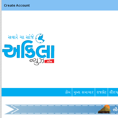
Create Account
હોમ
મુખ્ય સમાચાર
રાજકોટ
સૌરાષ્ટ
સૌર