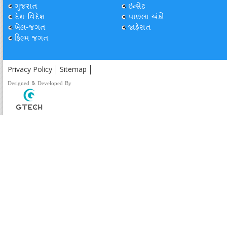
ગુજરાત
ઇન્સેટ
દેશ-વિદેશ
પાછલા અંકો
ખેલ-જગત
જાહેરાત
ફિલ્મ જગત
Privacy Policy
Sitemap
Designed & Developed By