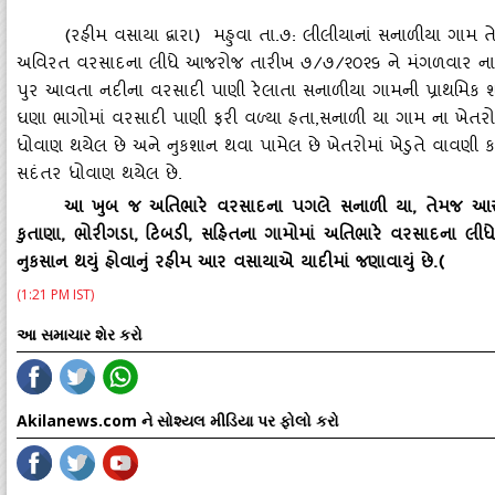
(રહીમ વસાયા દ્વારા) મહુવા તા.૭: લીલીયાનાં સનાળીયા ગામ 
અવિરત વરસાદના લીધે આજરોજ તારીખ ૭/૭/૨૦૨૬ ને મંગળવાર ના સવાર
પુર આવતા નદીના વરસાદી પાણી રેલાતા સનાળીયા ગામની પ્રાથમિક શાળા
ઘણા ભાગોમાં વરસાદી પાણી ફરી વળ્‍યા હતા,સનાળી યા ગામ ના ખેતરોમ
ધોવાણ થયેલ છે અને નુકશાન થવા પામેલ છે ખેતરોમાં ખેડુતે વાવણી કરી
સદંતર ધોવાણ થયેલ છે.
આ ખુબ જ અતિભારે વરસાદના પગલે સનાળી યા
, તેમજ આસપ
કુતાણા, ભોરીગડા, ટિબડી, સહિતના ગામોમાં અતિભારે વરસાદના લીધે
નુકસાન થયું હોવાનું રહીમ આર વસાયાએ યાદીમાં જણાવાયું છે.(
(1:21 PM IST)
આ સમાચાર શેર કરો
Akilanews.com ને સોશ્યલ મીડિયા પર ફોલો કરો