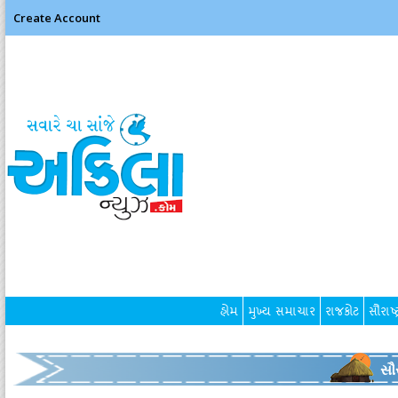
Create Account
હોમ
મુખ્ય સમાચાર
રાજકોટ
સૌરાષ્ટ
સૌર