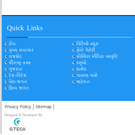
Quick Links
હોમ
વિડિઓ ન્યૂઝ
મુખ્ય સમાચાર
ફોટો ગેલેરી
રાજકોટ
સોશ્યિલ મીડિયા આવૃત્તિ
સૌરાષ્ટ્ર-કચ્છ
કસુંબો...
ગુજરાત
ઇન્સેટ
દેશ-વિદેશ
પાછલા અંકો
ખેલ-જગત
જાહેરાત
ફિલ્મ જગત
Privacy Policy
Sitemap
Designed & Developed By