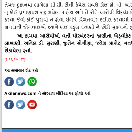
તેમજ દુકાનમાં લાગેલા સી.સી. ટીવી કેમેરા સંબંધે કોઈ ફી. વ
નું કોઈ પ્રમાણપત્ર રજુ થયેલ ન હોય અને તે રીતે આરોપી વિરૂધ્‍ધ 
કરવા જેવો કોઈ પુરાવો ન હોવા સંબંધે વિગતવાર દલીલ કરવામાં આવ
કાયદાની જોગવાઈઓ થ્‍યાને લઈ પ્રફુલ દતાણી ને છોડી મુકવાનો હુ
આ કામમા આરોપીઓ વતી પોરબંદરનાં જાણીતા એડ્‍વોકેટ 
લાખાણી, અનિલ ડી. સુરાણી, જીતેન સોનીગ્રા, જયેશ બારોટ, ન
રોકાયેલા હતાં.
(1:38 PM IST)
આ સમાચાર શેર કરો
Akilanews.com ને સોશ્યલ મીડિયા પર ફોલો કરો