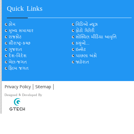
Quick Links
હોમ
વિડિઓ ન્યૂઝ
મુખ્ય સમાચાર
ફોટો ગેલેરી
રાજકોટ
સોશ્યિલ મીડિયા આવૃત્તિ
સૌરાષ્ટ્ર-કચ્છ
કસુંબો...
ગુજરાત
ઇન્સેટ
દેશ-વિદેશ
પાછલા અંકો
ખેલ-જગત
જાહેરાત
ફિલ્મ જગત
Privacy Policy
Sitemap
Designed & Developed By