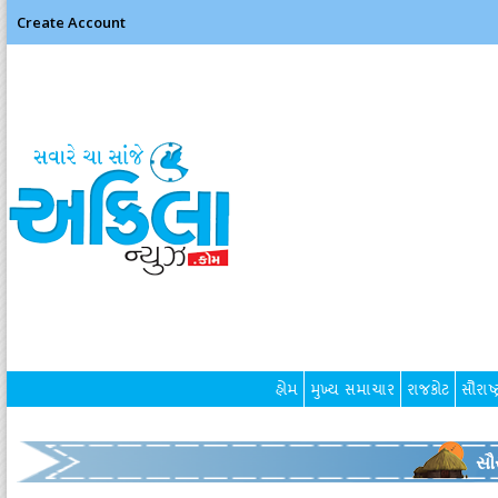
Create Account
હોમ
મુખ્ય સમાચાર
રાજકોટ
સૌરાષ્ટ
સૌર