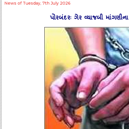
News of Tuesday, 7th July 2026
પોરબંદરઃ ગેર વ્‍યાજબી માંગણીના