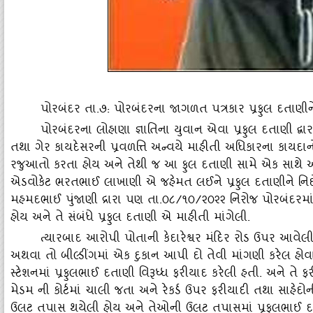
પોરબંદર તા.૭: પોરબંદરના જાગળત પત્રકાર પ્રફુલ દતાણીને ફોજ
પોરબંદરના લોહાણા જ્ઞાતિના યુવાન એવા પ્રફુલ દતાણી દ્વ
તથા ગેર કાયદેસરની પ્રવળત્તિ અન્‍વયે માહીતી અધિકારના કાય
રજુઆતો કરતા હોય અને તેથી જ આ ફુલ દતાણી સામે એક સાથે 
એડવોકેટ ભરતભાઈ લાખાણી એ જહેમત લઈને પ્રફુલ દતાણીને નિદોર
મહમદભાઈ પુંજાણી દ્રારા પણ તા.૦૮/૧૦/૨૦૨૨ નિરોજ પોરબંદરમાં ગ
હોય અને તે સંબંધે પ્રફુલ દતાણી એ માહીતી માંગેલી.
ત્‍યારબાદ આરોપી પોતાની કેદારેશ્વર મંદિર રોડ ઉપર આવેલ
અથવા તો બીલ્‍ડીંગમાં એક દુકાન આપી દો તેવી માંગણી કરેલ હોવા
સ્‍ટેશનમાં પ્રફુલભાઈ દતાણી વિરૂધ્‍ધ ફરીયાદ કરેલી હતી. અને તે
મેડમ ની કોર્ટમાં ચાલી જતા અને રેકર્ડ ઉપર ફરીયાદી તથા સા
ઉલટ તપાસ થયેલી હોય અને તેઓની ઉલટ તપાસમાં પ્રફુલભાઈ દતા