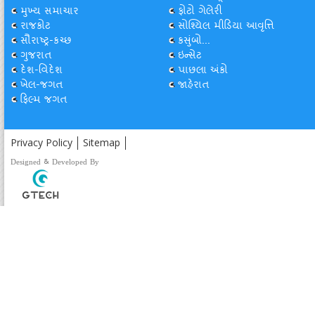
મુખ્ય સમાચાર
ફોટો ગેલેરી
રાજકોટ
સોશ્યિલ મીડિયા આવૃત્તિ
સૌરાષ્ટ્ર-કચ્છ
કસુંબો...
ગુજરાત
ઇન્સેટ
દેશ-વિદેશ
પાછલા અંકો
ખેલ-જગત
જાહેરાત
ફિલ્મ જગત
Privacy Policy
Sitemap
Designed & Developed By