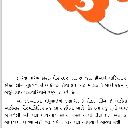
(પરેશ પારેખ દ્વારા) પોરબંદરઃ તા. ૭, જલ સીમાએ પાકિસ્‍તાન 
સોફટ લોન ચુકવવાની બાકી છે. તેવા ૩પ બોટ માલિકોને બાકી રકમ ચુક
અર્જુનભાઇ મોઢવાડિયાને રજૂઆત કરી છે.
આ રજૂઆતમાં મધુભાઇએ જણાવેલ કે સોફટ લોન જે માછીમાર બોટ
માછીમાર બોટમાલિકોને ૬.૬ લાખ રૂપિયા બાકી નીકળતા હજુ સુધી આ
અપાવેલી હતી પણ પાંચ-પાંચ લાખ પહેલા આપી દીધા હતા બધા ડોકયુ
આપવામાં આવ્‍યા નથી
, ૧૭ વર્ષના બાદ પણ આપવામાં આવ્‍યા નથી.