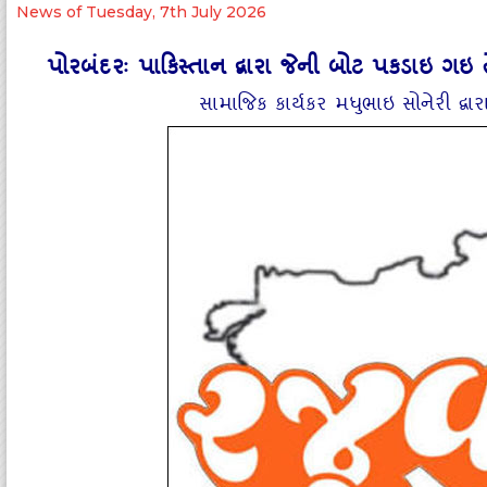
News of Tuesday, 7th July 2026
પોરબંદરઃ પાકિસ્‍તાન દ્વારા જેની બોટ પકડાઇ ગઇ
સામાજિક કાર્યકર મધુભાઇ સોનેરી દ્વા