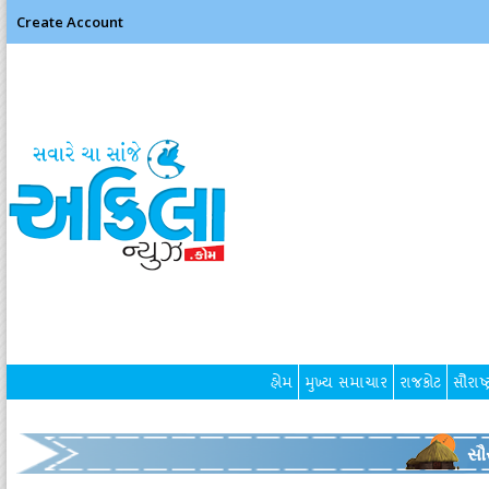
Create Account
હોમ
મુખ્ય સમાચાર
રાજકોટ
સૌરાષ્ટ
સૌર