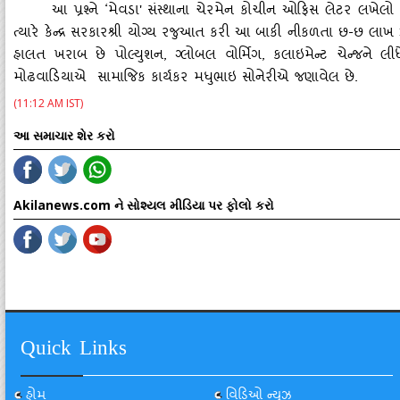
આ પ્રશ્‍ને
‘મેવડા' સંસ્‍થાના ચેરમેન કોચીન ઓફિસ લેટર લખેલો 
ત્‍યારે કેન્‍દ્ર સરકારશ્રી યોગ્‍ય રજુઆત કરી આ બાકી નીકળતા છ-છ 
હાલત ખરાબ છે પોલ્‍યુશન, ગ્‍લોબલ વોર્મિગ, કલાઇમેન્‍ટ ચેન્‍જને લી
મોઢવાડિયાએ સામાજિક કાર્યકર મધુભાઇ સોનેરીએ જણાવેલ છે.
(11:12 AM IST)
આ સમાચાર શેર કરો
Akilanews.com ને સોશ્યલ મીડિયા પર ફોલો કરો
Quick Links
હોમ
વિડિઓ ન્યૂઝ