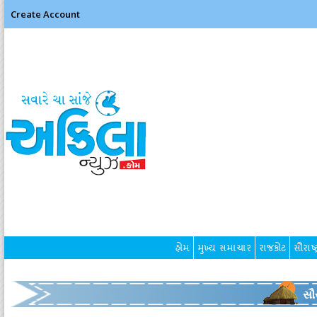
Create Account
હોમ
મુખ્ય સમાચાર
રાજકોટ
સૌરાષ્ટ
સૌર