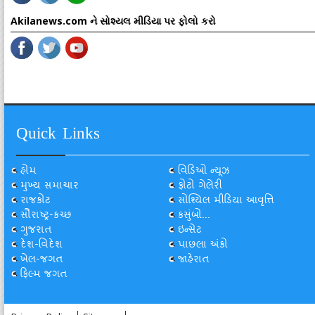
Akilanews.com ને સોશ્યલ મીડિયા પર ફોલો કરો
Quick Links
હોમ
વિડિઓ ન્યૂઝ
મુખ્ય સમાચાર
ફોટો ગેલેરી
રાજકોટ
સોશ્યિલ મીડિયા આવૃત્તિ
સૌરાષ્ટ્ર-કચ્છ
કસુંબો...
ગુજરાત
ઇન્સેટ
દેશ-વિદેશ
પાછલા અંકો
ખેલ-જગત
જાહેરાત
ફિલ્મ જગત