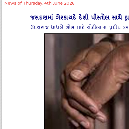
News of Thursday, 4th June 2026
જસદણમાં ગેરકાયદે દેશી પીસ્‍તોલ સાથે ટ્ર
ઉદયરાજ ધાંધલે શોખ માટે ચોટીલાના પ્રદીપ ક