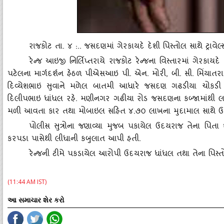
રાજકોટ તા. ૪ :.. જસદણમાં ગેરકાયદે દેશી પિસ્‍તોલ સાથે ટ્રાવેલ
રેન્‍જ આઇજી નિર્લિપ્તરાયે રાજકોટ રેન્‍જના વિસ્‍તારમાં ગેરક
પટેલના માર્ગદર્શન હેઠળ પીએસઆઇ પી. એન. મોરી
, બી. સી. મિંયાતર
દિવ્‍યેશભાઇ સુવાને મળેલ બાતમી આધારે જસદણ ગઢડીયા ચોકડી પ
દિલીપભાઇ ધાંધલ રહે. મણીનગર ગઢીયા રોડ જસદણના કબ્‍જામાંથી લાય
મળી આવતા કાર તથા મોબાઇલ સહિત ૪.૭૦ લાખના મુદામાલ સાથે ઉ
પોલીસ સુત્રોના જણાવ્‍યા મુજબ પકાયેલ ઉદયરાજ તેના પિત
કરપડા પાસેથી લીધાની કબુલાત આપી હતી.
રેન્‍જની ટીમે પકડાયેલ આરોપી ઉદયરાજ ધાંધલ તથા તેના પિસ્‍ત
(11:44 AM IST)
આ સમાચાર શેર કરો