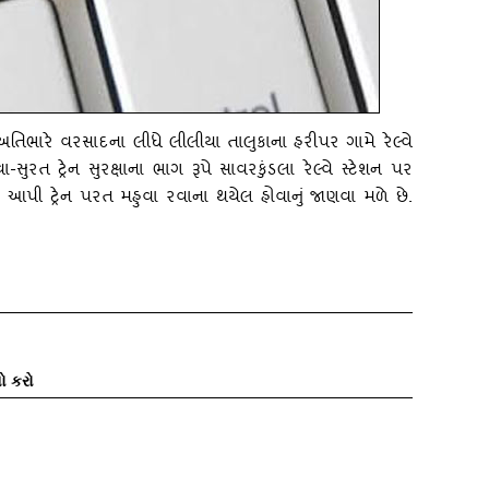
: અતિભારે વરસાદના લીધે લીલીયા તાલુકાના હરીપર ગામે રેલ્‍વે
રત ટ્રેન સુરક્ષાના ભાગ રૂપે સાવરકુંડલા રેલ્‍વે સ્‍ટેશન પર
િફંડ આપી ટ્રેન પરત મહુવા રવાના થયેલ હોવાનું જાણવા મળે છે.
ો કરો