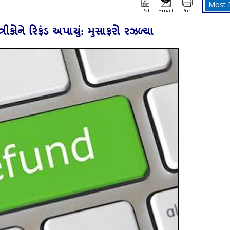
Most 
Pdf
Email
Print
્રીકોને રિફંડ અપાયું: મુસાફરો રઝળ્‍યા