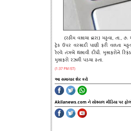
(રહીમ વસાયા દ્વારા) મહુવા, તા., ૭
ટ્રેક ઉપર વરસાદી પાણી ફરી વળતા મહુવા-સુ
રેલ્‍વે તંત્રએ થંભાવી દીધી. મુસાફરોને ર
મુસાફરો રઝળી પડયા હતા.
(1:37 PM IST)
આ સમાચાર શેર કરો
Akilanews.com ને સોશ્યલ મીડિયા પર ફોલ