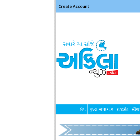
Create Account
હોમ
મુખ્ય સમાચાર
રાજકોટ
સૌરાષ