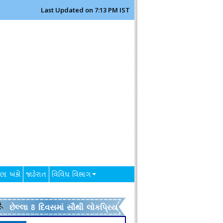
Last Updated on 7:13 PM IST
લા અંકો
જાહેરાત
વિવિધ વિભાગ
છેલ્લા 8 દિવસમાં સૌથી લોકપ્રિય