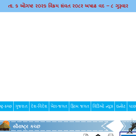
તા. ૬ ઓગષ્ટ ર૦ર૬ વિક્રમ સંવત ર૦૮૨ અષાઢ વદ – ૮ ગુરૂવાર
્ટ્ર-કચ્છ
ગુજરાત
દેશ-વિદેશ
ખેલ-જગત
ફિલ્મ જગત
વિડિઓ ન્યૂઝ
ઇન્સેટ
પાછ
સૌરાષ્ટ્ર કચ્છ