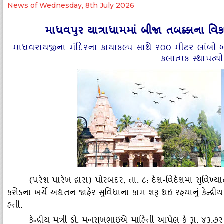
News of Wednesday, 8th July 2026
માધવપુર યાત્રાધામમાં બીજા તબક્કાના વિકાસ
માધવરાયજીના મંદિરના કાયાકલ્‍પ સાથે ર૦૦ મીટર લાંબો બીચ
કલાત્‍મક સ્‍થાપત્‍
(પરેશ પારેખ દ્વારા) પોરબંદર, તા. ૮: દેશ-વિદેશમાં સુવિખ
કરોડના ખર્ચે અદ્યતન જાહેર સુવિધાના કામ શરૂ થઇ રહયાનું કેન્‍દ
હતી.
કેન્‍દ્રીય મંત્રી ડો. મનસુખભાઇએ માહિતી આપેલ કે રૂા. ૪૩.૭ર