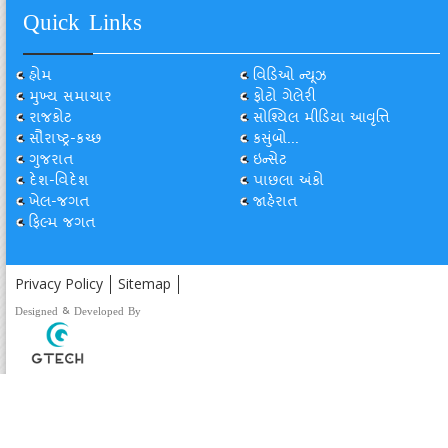
Quick Links
હોમ
વિડિઓ ન્યૂઝ
મુખ્ય સમાચાર
ફોટો ગેલેરી
રાજકોટ
સોશ્યિલ મીડિયા આવૃત્તિ
સૌરાષ્ટ્ર-કચ્છ
કસુંબો...
ગુજરાત
ઇન્સેટ
દેશ-વિદેશ
પાછલા અંકો
ખેલ-જગત
જાહેરાત
ફિલ્મ જગત
Privacy Policy
Sitemap
Designed & Developed By