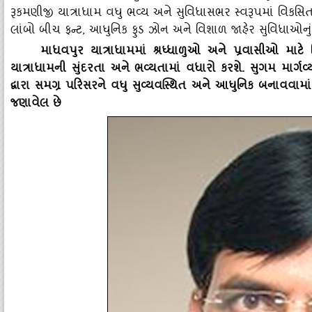
રૂકમણીજી યાત્રાધામ વધુ ભવ્‍ય અને સુવિધાસભર સ્‍વરૂપમાં વિકસિ
લાંબો બીચ ફન્‍ટ
, આધુનિક ફુડ ઝોન અને વિશાળ જાહેર સુવિધાઓનું
માધવપુર યાત્રાધામમાં શ્રધ્‍ધાળુઓ અને પ્રવાસીઓ માટે વ
યાત્રાધામની સુંદરતા અને ભવ્‍યતામાં વધારો કરશે. સુગમ માર્
દ્વારા સમગ્ર પરિસરને વધુ સુવ્‍યવસ્‍થિત અને આધુનિક બનાવ
જણાવેલ છે