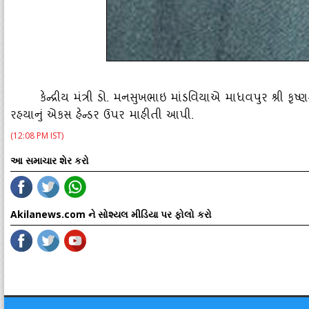
કેન્‍દ્રીય મંત્રી ડો. મનસુખભાઇ માંડવિયાએ માધવપુર શ્રી કૃષ
રહયાનું એકસ હેન્‍ડર ઉપર માહીતી આપી.
(12:08 PM IST)
આ સમાચાર શેર કરો
Akilanews.com ને સોશ્યલ મીડિયા પર ફોલો કરો