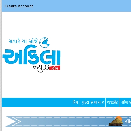
Create Account
હોમ
મુખ્ય સમાચાર
રાજકોટ
સૌરાષ્ટ
સૌર