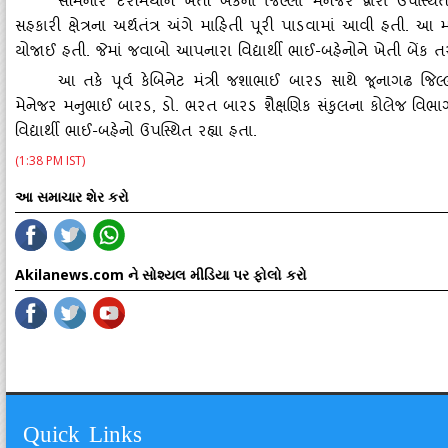
સેમિનાર દરમિયાન ખેતી બેંકના જિલ્લા મેનેજર દ્વારા ઉપસ્‍થિ
સહકારી ક્ષેત્રના અર્થતંત્ર અંગે માહિતી પૂરી પાડવામાં આવી હતી. આ માહિ
યોજાઈ હતી. જેમાં જવાબો આપનારા વિદ્યાર્થી ભાઈ-બહેનોને ખેતી બેંક તર
આ તકે પૂર્વ કેબિનેટ મંત્રી જશાભાઈ બારડ સાથે જૂનાગઢ જિલ
મેનેજર મનુભાઈ બારડ, ડો. ભરત બારડ શૈક્ષણિક સંકુલના કોલેજ વિભાગન
વિદ્યાર્થી ભાઈ-બહેનો ઉપસ્‍થિત રહ્યા હતા.
(1:38 PM IST)
આ સમાચાર શેર કરો
Akilanews.com ને સોશ્યલ મીડિયા પર ફોલો કરો
Quick Links