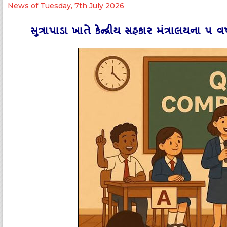
News of Tuesday, 7th July 2026
સુત્રાપાડા ખાતે કેન્‍દ્રીય સહકાર મંત્રાલયના ૫ વર