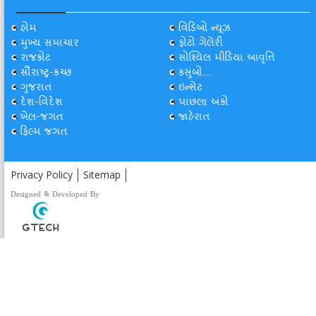
હોમ
વિડિઓ ન્યૂઝ
મુખ્ય સમાચાર
ફોટો ગેલેરી
રાજકોટ
સોશ્યિલ મીડિયા આવૃત્તિ
સૌરાષ્ટ્ર-કચ્છ
કસુંબો...
ગુજરાત
ઇન્સેટ
દેશ-વિદેશ
પાછલા અંકો
ખેલ-જગત
જાહેરાત
ફિલ્મ જગત
Privacy Policy
Sitemap
Designed & Developed By