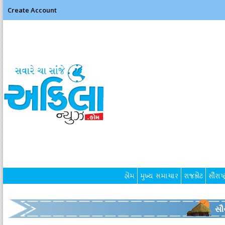
Create Account
હોમ
મુખ્ય સમાચાર
રાજકોટ
સૌરાષ્ટ
સૌર