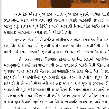
(રામસિંહ મોરી) સુત્રાપાડાઃ તા.૭: સુત્રાપાડા મુકામે આવેલ પ્રત
સ્‍થાપનાના સફળ પાંચ વર્ષ પૂર્ણ થવાના અવસરે ‘સહકારી સપ્તાહ' અંત
આવ્‍યું હતું. કાર્યક્રમ પૂર્વ કેબિનેટ મંત્રી, સહકારી ક્ષેત્રના પીઢ 
જશાભાઈ બારડના અધ્‍યક્ષ સ્‍થાને યોજાયો હતો.
ગુજરાત સ્‍ટેટ કો-ઓપરેટિવ એગ્રીકલ્‍ચર એન્‍ડ રૂરલ ડેવલોપમેન્‍
હેતુ વિદ્યાર્થીઓ સહકારી ક્ષેત્રની વૈશ્વિક અને સ્‍થાનિક કામગીરીથી મ
આર્થિક વિકાસમાં સહકારી ક્ષેત્રનો શું ફાળો છે તેની ઊંડી સમજ કેળવી શક
ડો. ભરત બારડ શૈક્ષણિક સંકુલના પ્રાર્થના હોલમાં આયોજિ
મહાનુભાવોના હસ્‍તે કરવામાં આવી હતી. જશાભાઈ બારડે ખેતી બેંકના ભવ્
યુવરાજ પ્રખર સહકારી નેતાસ્‍વ.ઉદયભાણસિંહજી દ્વારા ખેતી બેંકની સ
સાહુકારોની વ્‍યાજખોરીના ચુંગાલમાંથી મુક્‍ત કરવાનો હતો.'' વધુમાં તેમણે 
સહકારી ક્ષેત્રને નવી ઊંચાઈઓ પર લઈ જવા માટે ૬ જુલાઈ ૨૦૨૧ના રોજ
મંત્રાલયનો મૂળ ઉદ્દેશ‘સહકારથી સમળદ્ધિ'ના વિઝનને સાકાર કરવાનો 
ભારતના પ્રથમ સહકારિતા મંત્રી તરીકે દેશના ગળહમંત્રી અમિતભાઈ શા
૫ વર્ષ પૂર્ણ થવાની ખુશીમાં જ આ વિશેષ જાગળતિ કાર્યક્રમનું આયોજન કર