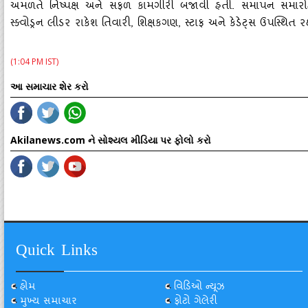
અમળતે નિષ્‍પક્ષ અને સફળ કામગીરી બજાવી હતી. સમાપન સમારોહમાં 
સ્‍ક્‍વોડ્રન લીડર રાકેશ તિવારી, શિક્ષકગણ, સ્‍ટાફ અને કેડેટ્‍સ ઉપસ્‍થિત રહ
(1:04 PM IST)
આ સમાચાર શેર કરો
Akilanews.com ને સોશ્યલ મીડિયા પર ફોલો કરો
Quick Links
હોમ
વિડિઓ ન્યૂઝ
મુખ્ય સમાચાર
ફોટો ગેલેરી