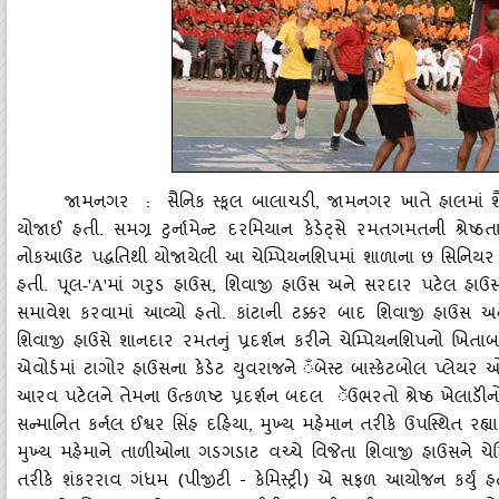
જામનગર : સૈનિક સ્‍કૂલ બાલાચડી
, જામનગર ખાતે હાલમાં શૈક
યોજાઈ હતી. સમગ્ર ટુર્નામેન્‍ટ દરમિયાન કેડેટ્‍સે રમતગમતની શ્રેષ્ઠતા,
નોકઆઉટ પદ્ધતિથી યોજાયેલી આ ચેમ્‍પિયનશિપમાં શાળાના છ સિનિયર
હતી. પૂલ
માં ગરુડ હાઉસ
, શિવાજી હાઉસ અને સરદાર પટેલ હાઉસ, 
-'A'
સમાવેશ કરવામાં આવ્‍યો હતો. કાંટાની ટક્કર બાદ શિવાજી હાઉસ અન
શિવાજી હાઉસે શાનદાર રમતનું પ્રદર્શન કરીને ચેમ્‍પિયનશિપનો ખિતાબ પો
એવોર્ડમાં ટાગોર હાઉસના કેડેટ યુવરાજને ઁબેસ્‍ટ બાસ્‍કેટબોલ પ્‍લેયર ઓ
આરવ પટેલને તેમના ઉત્‍કળષ્ટ પ્રદર્શન બદલ ૅઉભરતો શ્રેષ્ઠ ખેલાડીૅન
સન્‍માનિત કર્નલ ઈશ્વર સિંહ દહિયા, મુખ્‍ય મહેમાન તરીકે ઉપસ્‍થિત રહ્યા 
મુખ્‍ય મહેમાને તાળીઓના ગડગડાટ વચ્‍ચે વિજેતા શિવાજી હાઉસને ચેમ્‍
તરીકે શંકરરાવ ગંધમ (પીજીટી - કેમિસ્‍ટ્રી) એ સફળ આયોજન કર્યું