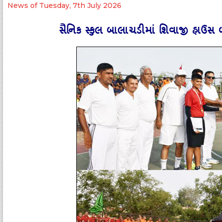
News of Tuesday, 7th July 2026
સૈનિક સ્‍કુલ બાલાચડીમાં શિવાજી હાઉસ બન