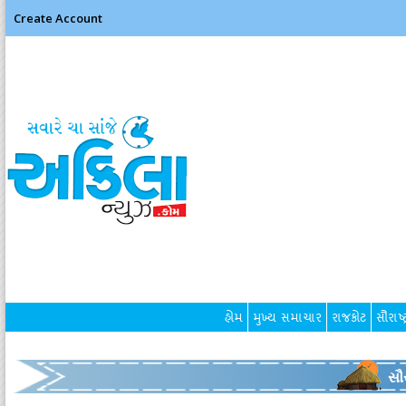
Create Account
હોમ
મુખ્ય સમાચાર
રાજકોટ
સૌરાષ્ટ
સૌર