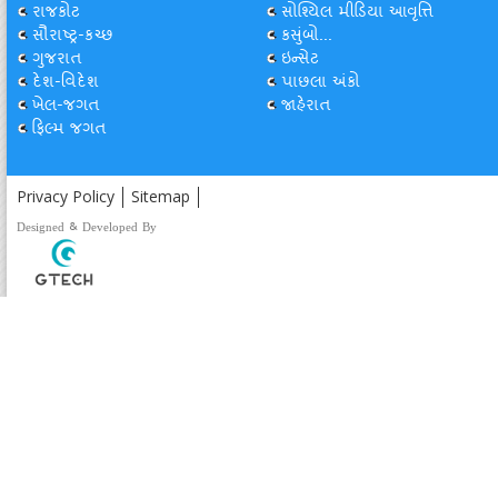
રાજકોટ
સોશ્યિલ મીડિયા આવૃત્તિ
સૌરાષ્ટ્ર-કચ્છ
કસુંબો...
ગુજરાત
ઇન્સેટ
દેશ-વિદેશ
પાછલા અંકો
ખેલ-જગત
જાહેરાત
ફિલ્મ જગત
Privacy Policy
Sitemap
Designed & Developed By