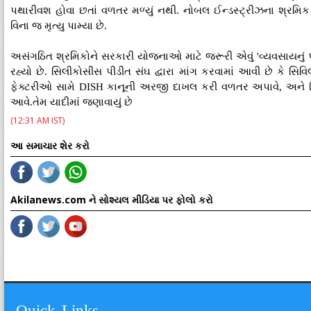
પથારીવશ હોવા છતાં વળતર મળ્યું નથી. નોબલ ઈન્ડસ્ટ્રીઝના શ્રમિ
વિના જ મૃત્યુ પામ્યા છે.
અસંગઠિત શ્રમિકોને સરકારી યોજનાઓ માટે જરૂરી એવું 'વ્યવસાયનું પ
રહ્યો છે. સિલીકોસીસ પીડીત સંઘ દ્વારા માંગ કરવામાં આવી છે કે સિવ
ફેક્ટરીઓ સામે DISH કાનૂની અરજી દાખલ કરી વળતર અપાવે, અને જિ
આવે.તેમ યાદીમાં જણાવાયું છે
(12:31 AM IST)
આ સમાચાર શેર કરો
Akilanews.com ને સોશ્યલ મીડિયા પર ફોલો કરો