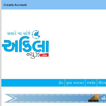
Create Account
હોમ
મુખ્ય સમાચાર
રાજકોટ
સૌરાષ્ટ
સૌર