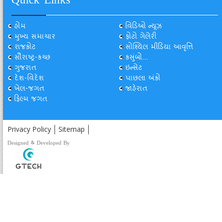
Quick Links
હોમ
વિડિઓ ન્યૂઝ
મુખ્ય સમાચાર
ફોટો ગેલેરી
રાજકોટ
સોશ્યિલ મીડિયા આવૃત્તિ
સૌરાષ્ટ્ર-કચ્છ
કસુંબો...
ગુજરાત
ઇન્સેટ
દેશ-વિદેશ
પાછલા અંકો
ખેલ-જગત
જાહેરાત
ફિલ્મ જગત
Privacy Policy
Sitemap
Designed & Developed By