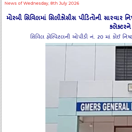
News of Wednesday, 8th July 2026
મોરબી સિવિલમાં સિલીકોસીસ પીડિતોની સારવાર નિષ્ણા
કલેક્ટર
સિવિલ હોસ્પિટલની ઓપીડી નં. 20 માં કોઈ નિષ્