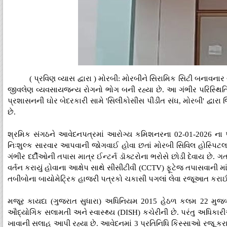
( પ્રવિણ વ્યાસ દ્વારા ) મોરબી: મોરબીને સિરામિક સિટી બનાવ
જીવલેણ વ્યવસાયજન્ય રોગનો ભોગ બની રહ્યા છે. આ ગંભીર પરિસ્થિતિ 
પ્રશાસનની ઘોર બેદરકારી સામે 'સિલીકોસીસ પીડીત સંઘ, મોરબી' દ્વારા
છે.
શ્રમિક સંગઠને આવેદનપત્રમાં આરોગ્ય કમિશનરના 02-01-2026 ના પરિ
નિઃશુલ્ક સારવાર આપવાની જોગવાઈ હોવા છતાં મોરબી સિવિલ હોસ્પિટલન
ગંભીર દર્દીઓની તપાસ માત્ર ઈન્ટર્ન ડૉક્ટરોના ભરોસે છોડી દેવાય છે. 
વર્તન કરાયું હોવાના આક્ષેપ સાથે સીસીટીવી (CCTV) ફૂટેજ તપાસવાની 
તબીબોના બાયોમેટ્રિક હાજરી પત્રકો ચકાસી પગલાં લેવા રજૂઆત કરાઈ
મજૂર કાયદા (ગુજરાત સુધારા) અધિનિયમ 2015 હેઠળ કલમ 22 મુ
ઔદ્યોગિક સલામતી અને સ્વાસ્થ્ય (DISH) કચેરીની છે. પરંતુ અધિકારીઓ
ખાવાની સલાહ આપી રહ્યા છે. આવેદનમાં 3 પ્રતિનિધિ કિસ્સાઓ રજૂ કરાય