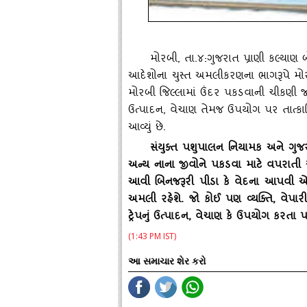
મોરબી
, તા.૪:ગુજરાત પ્રાણી કલ્‍યા
આદેશોના ચુસ્‍ત અમલીકરણના ભાગરૂપે મોરબી
મોરબી જિલ્લામાં ઉંદર પકડવાની ચીકણી જાળ એટલ
ઉત્‍પાદન, વેચાણ તેમજ ઉપયોગ પર તાત્‍કા
આવ્‍યું છે.
સંયુક્‍ત પશુપાલન નિયામક અને ગુજરા
અન્‍ય નાના જીવોને પકડવા માટે વપરાતી
આવી બિનજરૂરી પીડા કે વેદના આપવી એ 
અમલી રહેશે. જો કોઈ પણ વ્‍યક્‍તિ, વેપાર
ટ્રેપનું ઉત્‍પાદન, વેચાણ કે ઉપયોગ કરતા
(1:43 PM IST)
આ સમાચાર શેર કરો