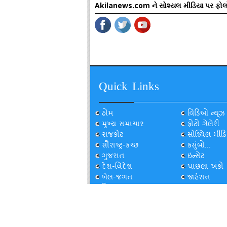
Akilanews.com ને સોશ્યલ મીડિયા પર ફોલ
Quick Links
હોમ
વિડિઓ ન્યૂઝ
મુખ્ય સમાચાર
ફોટો ગેલેરી
રાજકોટ
સોશ્યિલ મીડિ
સૌરાષ્ટ્ર-કચ્છ
કસુંબો...
ગુજરાત
ઇન્સેટ
દેશ-વિદેશ
પાછલા અંકો
ખેલ-જગત
જાહેરાત
ફિલ્મ જગત
Privacy Policy
Sitemap