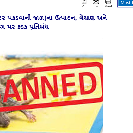
Most 
Pdf
Email
Print
' (ઉંદર પકડવાની જાળ)ના ઉત્‍પાદન, વેચાણ અને
ગ પર કડક પ્રતિબંધ