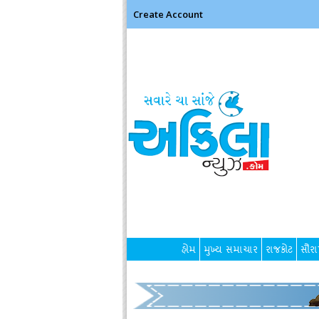
Create Account
હોમ
મુખ્ય સમાચાર
રાજકોટ
સૌરાષ