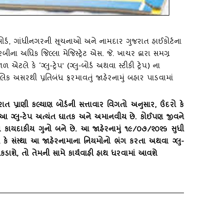
ણ બોર્ડ, ગાંધીનગરની સૂચનાઓ અને નામદાર ગુજરાત હાઈકોર્ટના
ના અધિક જિલ્લા મેજિસ્‍ટ્રેટ એસ. જે. ખાચર દ્વારા સમગ્ર
ે કે ‘ગ્‍લુ-ટ્રેપ' (ગ્‍લુ-બોર્ડ અથવા સ્‍ટીકી ટ્રેપ) ના
લિક અસરથી પ્રતિબંધ ફરમાવતું જાહેરનામું બહાર પાડવામાં
ત પ્રાણી કલ્‍યાણ બોર્ડની સત્તાવાર વિગતો અનુસાર
, ઉંદરો કે
 આ ગ્‍લુ-ટેપ અત્‍યંત ઘાતક અને અમાનવીય છે. કોઈપણ જીવને
કાયદાકીય ગુનો બને છે. આ જાહેરનામું ૧૯/૦૭/૨૦૨૬ સુધી
ી કે સંસ્‍થા આ જાહેરનામાના નિયમોનો ભંગ કરતા અથવા ગ્‍લુ-
 પકડાશે, તો તેમની સામે કાર્યવાહી હાથ ધરવામાં આવશે