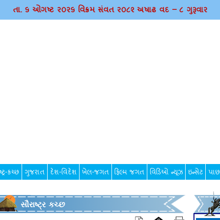
તા. ૬ ઓગષ્ટ ર૦ર૬ વિક્રમ સંવત ર૦૮૨ અષાઢ વદ – ૮ ગુરૂવાર
્ટ્ર-કચ્છ
ગુજરાત
દેશ-વિદેશ
ખેલ-જગત
ફિલ્મ જગત
વિડિઓ ન્યૂઝ
ઇન્સેટ
પાછ
સૌરાષ્ટ્ર કચ્છ