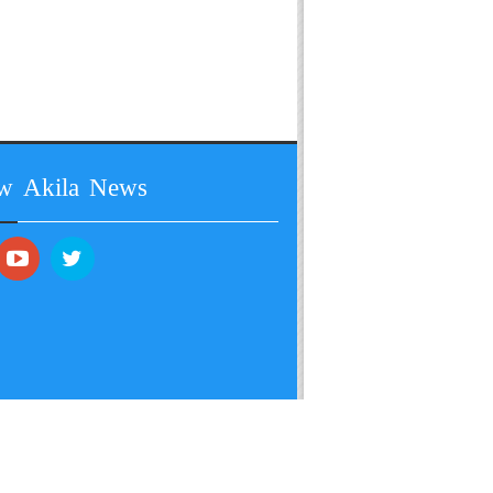
ow Akila News
 All Rights Reserved by Akila Rajkot India.