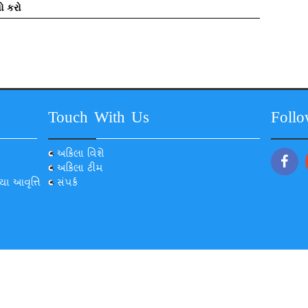
ો કરો
Touch With Us
Foll
અકિલા વિશે
અકિલા ટીમ
યા આવૃત્તિ
સંપર્ક
© 2022