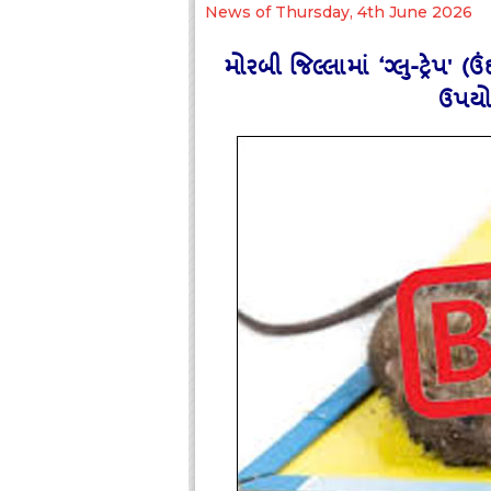
News of Thursday, 4th June 2026
મોરબી જિલ્લામાં ‘ગ્‍લુ-ટ્રેપ
ઉપયો