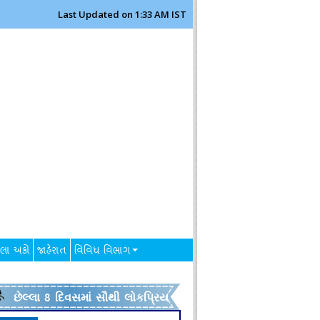
Last Updated on 1:33 AM IST
લા અંકો
જાહેરાત
વિવિધ વિભાગ
છેલ્લા 8 દિવસમાં સૌથી લોકપ્રિય