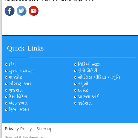
Quick Links
હોમ
વિડિઓ ન્યૂઝ
મુખ્ય સમાચાર
ફોટો ગેલેરી
રાજકોટ
સોશ્યિલ મીડિયા આવૃત્તિ
સૌરાષ્ટ્ર-કચ્છ
કસુંબો...
ગુજરાત
ઇન્સેટ
દેશ-વિદેશ
પાછલા અંકો
ખેલ-જગત
જાહેરાત
ફિલ્મ જગત
Privacy Policy
Sitemap
Designed & Developed By