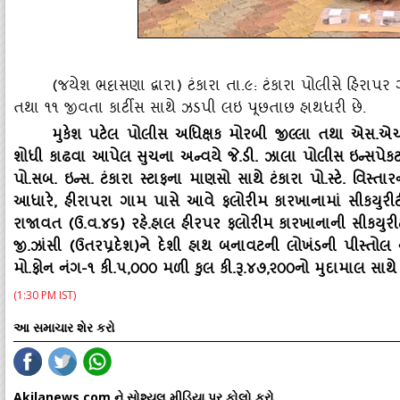
(જયેશ ભટ્ટાસણા દ્વારા) ટંકારા તા.૯: ટંકારા પોલીસે હિરાપર
તથા ૧૧ જીવતા કાર્ટીસ સાથે ઝડપી લઇ પૂછતાછ હાથધરી છે.
મુકેશ પટેલ પોલીસ અધિક્ષક મોરબી જીલ્લા તથા એસ.એચ
શોધી કાઢવા આપેલ સુચના અન્‍વયે જે.ડી. ઝાલા પોલીસ ઇન્‍સપેક
પો.સબ. ઇન્‍સ. ટંકારા સ્‍ટાફના માણસો સાથે ટંકારા પો.સ્‍ટે. વિસ્
આધારે
, હીરાપરા ગામ પાસે આવે ફલોરીમ કારખાનામાં સીકયુરીટી 
રાજાવત (ઉ.વ.૪૬) રહે.હાલ હીરપર ફલોરીમ કારખાનાની સીકયુરીટ
જી.ઝાંસી (ઉતરપ્રદેશ)ને દેશી હાથ બનાવટની લોખંડની પીસ્‍તોલ 
મો.ફોન નંગ-૧ કી.૫,૦૦૦ મળી કુલ કી.રૂ.૪૭,૨૦૦નો મુદામાલ સાથે 
(1:30 PM IST)
આ સમાચાર શેર કરો
Akilanews.com ને સોશ્યલ મીડિયા પર ફોલો કરો