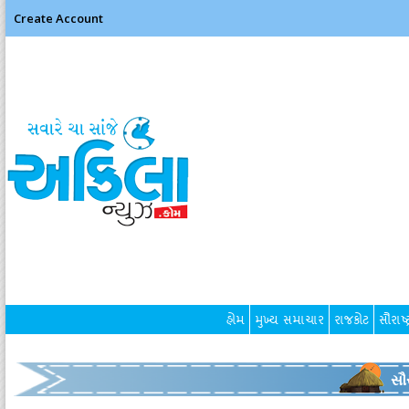
Create Account
હોમ
મુખ્ય સમાચાર
રાજકોટ
સૌરાષ્ટ
સૌર