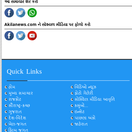
આ સમાચાર શેર કરો
Akilanews.com ને સોશ્યલ મીડિયા પર ફોલો કરો
Quick Links
હોમ
વિડિઓ ન્યૂઝ
મુખ્ય સમાચાર
ફોટો ગેલેરી
રાજકોટ
સોશ્યિલ મીડિયા આવૃત્તિ
સૌરાષ્ટ્ર-કચ્છ
કસુંબો...
ગુજરાત
ઇન્સેટ
દેશ-વિદેશ
પાછલા અંકો
ખેલ-જગત
જાહેરાત
ફિલ્મ જગત