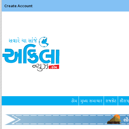
Create Account
હોમ
મુખ્ય સમાચાર
રાજકોટ
સૌરાષ્ટ
સૌર