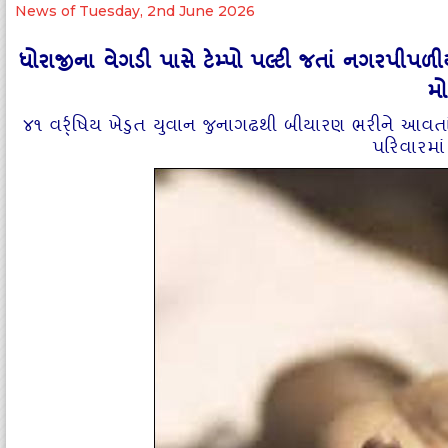
News of Tuesday, 2nd June 2026
ધોરાજીના વેગડી પાસે ટેમ્‍પો પલ્‍ટી જતાં નગરપી
મ
૪૧ વર્ર્ષિય ખેડુત યુવાન જુનાગઢથી બીયારણ ભરીને આવતાં હ
પરિવારમા