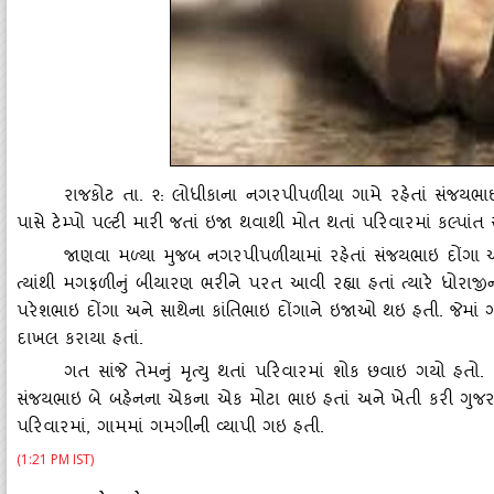
રાજકોટ તા. ૨: લોધીકાના નગરપીપળીયા ગામે રહેતાં સંજયભાઇ
પાસે ટેમ્‍પો પલ્‍ટી મારી જતાં ઇજા થવાથી મોત થતાં પરિવારમાં કલ્‍પાંત સ
જાણવા મળ્‍યા મુજબ નગરપીપળીયામાં રહેતાં સંજયભાઇ દોંગા અ
ત્‍યાંથી મગફળીનું બીયારણ ભરીને પરત આવી રહ્યા હતાં ત્‍યારે ધોરાજીન
પરેશભાઇ દોંગા અને સાથેના કાંતિભાઇ દોંગાને ઇજાઓ થઇ હતી. જેમાં ગં
દાખલ કરાયા હતાં.
ગત સાંજે તેમનું મૃત્‍યુ થતાં પરિવારમાં શોક છવાઇ ગયો હતો. 
સંજયભાઇ બે બહેનના એકના એક મોટા ભાઇ હતાં અને ખેતી કરી ગુજર
પરિવારમાં
, ગામમાં ગમગીની વ્‍યાપી ગઇ હતી.
(1:21 PM IST)