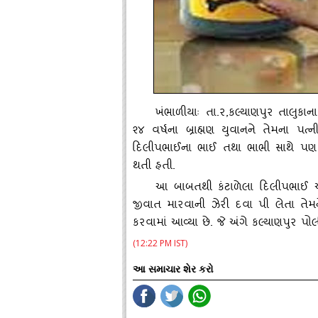
ખંભાળીયાઃ તા.ર
,કલ્‍યાણપુર તાલુ
૨૪ વર્ષના બ્રાહ્મણ યુવાનને તેમના પ
દિલીપભાઈના ભાઈ તથા ભાભી સાથે પણ ત
થતી હતી.
આ બાબતથી કંટાળેલા દિલીપભાઈ ઓ
જીવાત મારવાની ઝેરી દવા પી લેતા તેમન
કરવામાં આવ્‍યા છે. જે અંગે કલ્‍યાણપુર પો
(12:22 PM IST)
આ સમાચાર શેર કરો