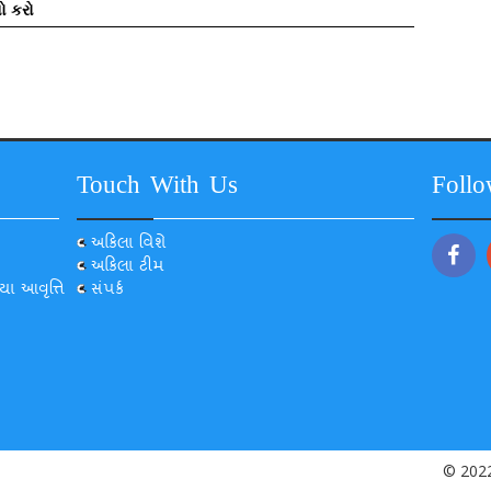
ો કરો
Touch With Us
Foll
અકિલા વિશે
અકિલા ટીમ
યા આવૃત્તિ
સંપર્ક
© 2022