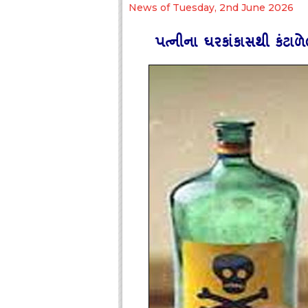
News of Tuesday, 2nd June 2026
પત્‍નીના ઘરકાંકાસથી કંટાળ