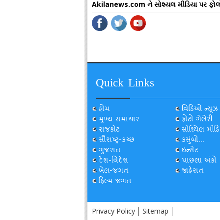
Akilanews.com ને સોશ્યલ મીડિયા પર ફોલ
Quick Links
હોમ
વિડિઓ ન્યૂઝ
મુખ્ય સમાચાર
ફોટો ગેલેરી
રાજકોટ
સોશ્યિલ મીડિ
સૌરાષ્ટ્ર-કચ્છ
કસુંબો...
ગુજરાત
ઇન્સેટ
દેશ-વિદેશ
પાછલા અંકો
ખેલ-જગત
જાહેરાત
ફિલ્મ જગત
Privacy Policy
Sitemap