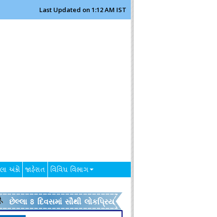
Last Updated on 1:12 AM IST
લા અંકો
જાહેરાત
વિવિધ વિભાગ
છેલ્લા 8 દિવસમાં સૌથી લોકપ્રિય