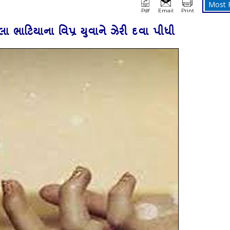
Most 
Pdf
Email
Print
ેલા ભાટિયાના વિપ્ર યુવાને ઝેરી દવા પીધી