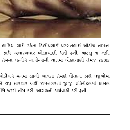
કાના ભાટિયા ગામે રહેતા દિલીપભાઈ પરબતભાઈ ઓડીચ નામના
ત્‍ની સાથે અવારનવાર બોલાચાલી થતી હતી. આટલું જ નહીં,
ેમના પત્‍નીને નાની-નાની વાતમાં બોલાચાલી તેમજ રકઝક
ડીચને મનમાં લાગી આવતા તેમણે પોતાના હાથે પશુઓમાં
ે વધુ સારવાર અર્થે જામનગરની જી.જી. હોસ્‍પિટલમાં દાખલ
લીસે જરૂરી નોંધ કરી
, આગળની કાર્યવાહી કરી હતી.