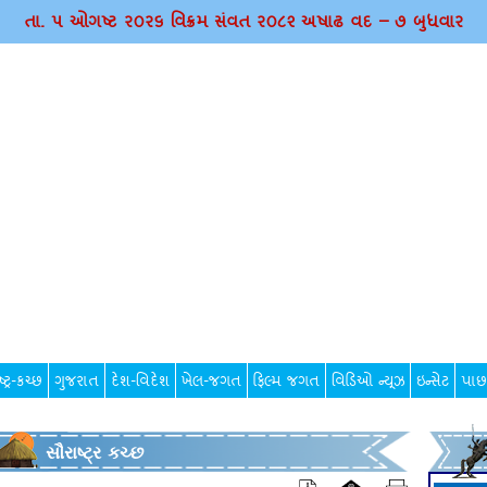
તા. ૫ ઓગષ્ટ ર૦ર૬ વિક્રમ સંવત ર૦૮૨ અષાઢ વદ – ૭ બુધવાર
્ટ્ર-કચ્છ
ગુજરાત
દેશ-વિદેશ
ખેલ-જગત
ફિલ્મ જગત
વિડિઓ ન્યૂઝ
ઇન્સેટ
પાછ
સૌરાષ્ટ્ર કચ્છ