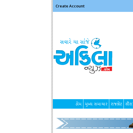
Create Account
હોમ
મુખ્ય સમાચાર
રાજકોટ
સૌરાષ