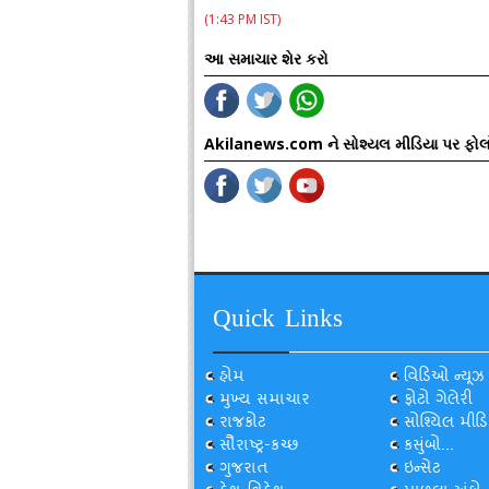
(1:43 PM IST)
આ સમાચાર શેર કરો
Akilanews.com ને સોશ્યલ મીડિયા પર ફોલ
Quick Links
હોમ
વિડિઓ ન્યૂઝ
મુખ્ય સમાચાર
ફોટો ગેલેરી
રાજકોટ
સોશ્યિલ મીડિ
સૌરાષ્ટ્ર-કચ્છ
કસુંબો...
ગુજરાત
ઇન્સેટ