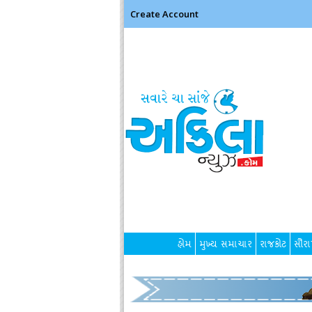
Create Account
હોમ
મુખ્ય સમાચાર
રાજકોટ
સૌરાષ