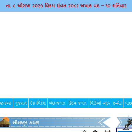
તા. ૮ ઓગષ્ટ ર૦ર૬ વિક્રમ સંવત ર૦૮૨ અષાઢ વદ – ૧૦ શનિવાર
્ટ્ર-કચ્છ
ગુજરાત
દેશ-વિદેશ
ખેલ-જગત
ફિલ્મ જગત
વિડિઓ ન્યૂઝ
ઇન્સેટ
પાછ
સૌરાષ્ટ્ર કચ્છ