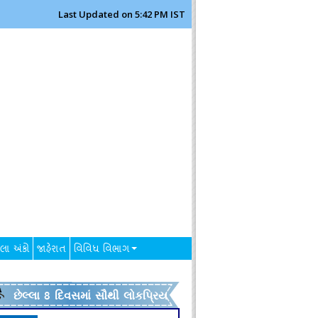
Last Updated on 5:42 PM IST
લા અંકો
જાહેરાત
વિવિધ વિભાગ
છેલ્લા 8 દિવસમાં સૌથી લોકપ્રિય