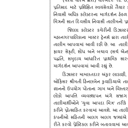
(પરેશ પારેખ દ્વારા) પોરબંદરઃ તા. 
પ્રતિસાદ માટે પ્રશિક્ષિત સ્‍વયંસેવકો તૈય
નિવાસી અધિક કલેક્‍ટરના માર્ગદર્શન હે
મિત્રની સાત દિવસીય નિવાસી તાલીમનો પ્રા
જિલ્લા કલેક્‍ટર કચેરીની ડિઝાસ્‍ટ
મહાનગરપાલિકાના માસ્‍ટર ટ્રેનર્સ દ્વારા તાલ
તાલીમ આપવામાં આવી રહી છે. આ તાલીમ દર
ફાયર સેફ્‌ટી, શોધ અને બચાવ (સર્ચ એન્‍ડ ર
પદ્ધતિ, સમુદાય આધારિત પ્રાથમિક સ
માર્ગદર્શન આપવામાં આવી રહ્યું છે.
ડિઝાસ્‍ટર મામલતદાર અંકુર લાડાણી
,
ઓફિસર શ્રીમતી હિનલબેન કુવાડિયાએ તાલીમા
જ્ઞાનનો ઉપયોગ પોતાના ગામ અને વિસ્‍તા
લોકો આપત્તિ વ્‍યવસ્‍થાપન અંગે સ
તાલીમાર્થીઓને ‘યુવા આપદા મિત્ર' તરીક
કરીને પ્રોત્‍સાહિત કરવામાં આવશે. આ તાલ
કંપનીઓ સહિતની અલગ અલગ જગ્‍યાંએ વિઝિટ
રીતે કરવો પ્રેક્‍ટિકલ કરીને બતાવવામાં આવી