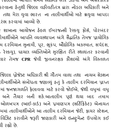
૭, જિલ્લામાં આપત્તિ સમયે સ્‍થાનિક સ્‍તરે ઝડપી અને અસરકારક
ાર કરવાના હેતુથી જિલ્લા વહીવટીતંત્ર દ્વારા નોડલ અધિકારી અને
ઠળ તથા મેરા યુવા ભારત ના તાલીમાર્થીઓ માટે શ્નયુવા આપદા
રંભ કરવામાં આવ્‍યો છે.
ર શાખાના આયોજન હેઠળ ઈમરજન્‍સી રેસ્‍કયુ ફોર્સ
, પોરબંદર
ીમાર્થીઓને આપત્તિ વ્‍યવસ્‍થાપન અંગે સૈદ્ધાંતિક તેમજ પ્રાયોગિક
મિયાન સુનામી, પૂર, ભૂકંપ, ઔદ્યોગિક અકસ્‍માત, સર્પદંશ,
ેસ્‍કયુ), ઘાયલ વ્‍યક્‍તિઓને સુરક્ષિત રીતે સ્‍થળાંતર કરવાની
ારવાર તેમજ
જેવી જીવનરક્ષક કૌશલ્‍યો અંગે વિસ્‍તળત
CPR
 જિલ્લા પ્રોજેક્‍ટ અધિકારી શ્રી ગૌતમ વાળા તથા નાયબ સેક્‍શન
ર્થીઓને સંબોધતા જણાવ્‍યું હતું કે તાલીમ દરમિયાન પ્રાપ્ત
રમાં જનજાગળતિ ફેલાવવા માટે કરવો જોઈએ, જેથી વધુમાં વધુ
જાગ અને તૈયાર બની શકે.આતાલીમ પૂર્ણ થયા બાદ તમામ
ે ઓળખપત્ર (આઈ-કાર્ડ) અને પ્રમાણપત્ર (સર્ટિફિકેટ) એનાયત
ીમમાં તાલીમાર્થીઓને આ તાલીમ દરમિયાન જેટી, ફાયર સ્‍ટેશન,
 કરાવીને જરૂરી જાણકારી અને ઇન્‍સ્‍ટ્રુમેન્‍ટ ઉપયોગ કઈ
 રહ્યો છે.