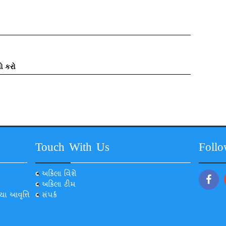
ો કરો
Touch With Us
Foll
અકિલા વિશે
અકિલા ટીમ
યા આવૃત્તિ
સંપર્ક