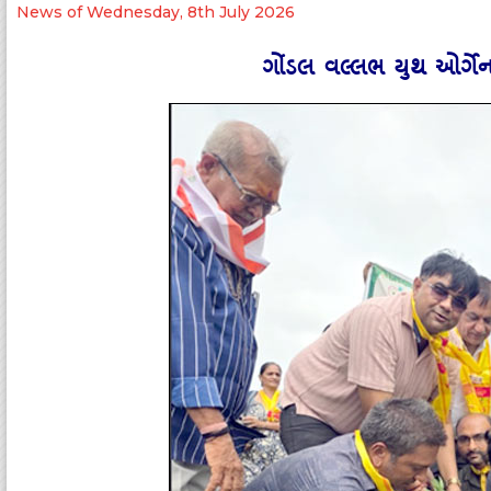
News of Wednesday, 8th July 2026
ગોંડલ વલ્લભ યુથ ઓર્ગેના