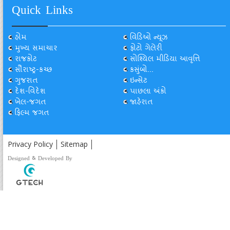
Quick Links
હોમ
વિડિઓ ન્યૂઝ
મુખ્ય સમાચાર
ફોટો ગેલેરી
રાજકોટ
સોશ્યિલ મીડિયા આવૃત્તિ
સૌરાષ્ટ્ર-કચ્છ
કસુંબો...
ગુજરાત
ઇન્સેટ
દેશ-વિદેશ
પાછલા અંકો
ખેલ-જગત
જાહેરાત
ફિલ્મ જગત
Privacy Policy
Sitemap
Designed & Developed By