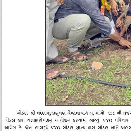
ગોંડલઃ શ્રી વલ્લભકુલભૂષણ વૈષ્‍ણવાચાર્ય પૂ.પા.ગો. ૧૦૮ શ્રી 
ગોંડલ દ્વારા વળક્ષારોપણનું આયોજન કરવામાં આવ્‍યું.
પરિવાર દ
VYO
આવેલ છે. જેના ભાગરૂપે
ગોંડલ બ્રાન્‍ચ દ્વારા ગોંડલ ખાતે અલગ
VYO