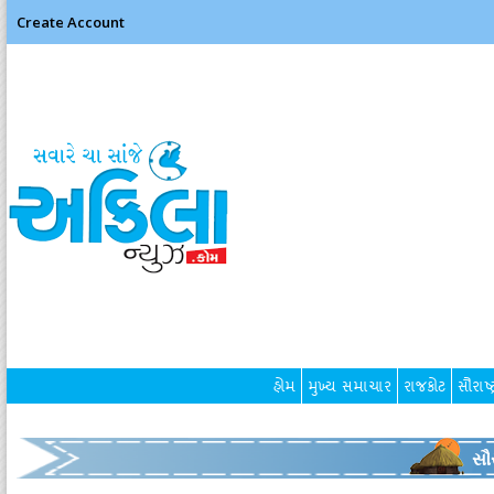
Create Account
હોમ
મુખ્ય સમાચાર
રાજકોટ
સૌરાષ્ટ
સૌર