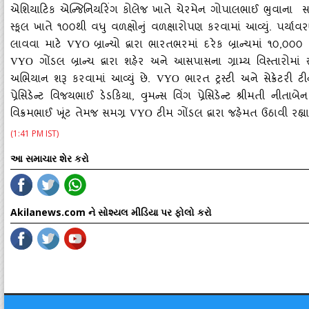
એશિયાટિક એન્‍જિનિયરિંગ કોલેજ ખાતે ચેરમેન ગોપાલભાઈ ભુવાના સહય
સ્‍કૂલ ખાતે ૧૦૦થી વધુ વળક્ષોનું વળક્ષારોપણ કરવામાં આવ્‍યું. પર્યાવ
લાવવા માટે
બ્રાન્‍ચો દ્વારા ભારતભરમાં દરેક બ્રાન્‍ચમાં ૧૦
,૦૦૦ વ
VYO
ગોંડલ બ્રાન્‍ચ દ્વારા શહેર અને આસપાસના ગ્રામ્‍ય વિસ્‍તારોમાં સ્
VYO
અભિયાન શરૂ કરવામાં આવ્‍યું છે.
ભારત ટ્રસ્‍ટી અને સેક્રેટરી 
VYO
પ્રેસિડેન્‍ટ વિજયભાઈ ડેડકિયા, વુમન્‍સ વિંગ પ્રેસિડેન્‍ટ શ્રીમતી નીતાબ
વિક્રમભાઈ ખૂંટ તેમજ સમગ્ર
ટીમ ગોંડલ દ્વારા જહેમત ઉઠાવી રહ્યા
VYO
(1:41 PM IST)
આ સમાચાર શેર કરો
Akilanews.com ને સોશ્યલ મીડિયા પર ફોલો કરો