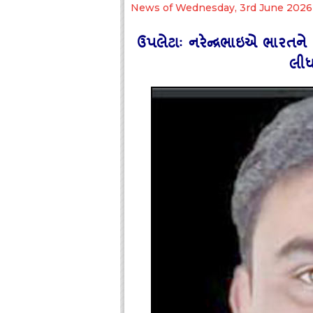
News of Wednesday, 3rd June 2026
ઉપલેટાઃ નરેન્‍દ્રભાઇએ ભારતન
લીધ