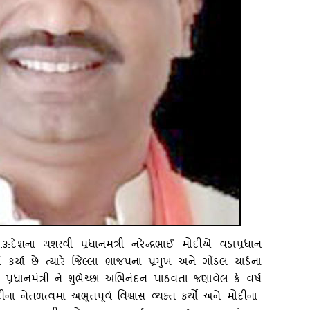
:દેશના યશસ્‍વી પ્રધાનમંત્રી નરેન્‍દ્રભાઈ મોદીએ વડાપ્રધાન
ણ કર્યા છે ત્‍યારે જિલ્લા ભાજપના પ્રમુખ અને ગોંડલ યાર્ડના
પ્રધાનમંત્રી ને શુભેચ્‍છા અભિનંદન પાઠવતા જણાવેલ કે વર્ષ
ા નેતળત્‍વમાં અભૂતપૂર્વ વિશ્વાસ વ્‍યક્‍ત કર્યો અને મોદીના