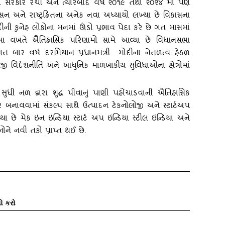
્રમાં સરકાર રચી અને ત્‍યારબાદ વર્ષ ૨૦૧૯ તથા ૨૦૨૪ માં પણ
સન અને રાષ્‍ટ્રહિતના અનેક નવા અધ્‍યાયો લખ્‍યા છે વિકાસના
ી મોદીની કુનેહ લોકોના મનમાં ઊંડો પ્રભાવ પેદા કરે છે ગત માસમાં
આ વખતે ઐતિહાસિક પરિણામો સામે આવ્‍યા છે વિધાનસભા
ગત બાર વર્ષ દરમિયાન પ્રધાનમંત્રી મોદીના નેતળત્‍વ હેઠળ
ોલોજી વિદેશનીતિ અને આધુનિક માળખાકીય સુવિધાઓના ક્ષેત્રોમાં
ધી નળ દ્વારા શુદ્ધ પીવાનું પાણી પહોંચાડવાની ઐતિહાસિક
 બનાવવામાં સંકલ્‍પ સાથે ઉત્‍પાદન ટેકનોલોજી અને સ્‍ટાર્ટઅપ
‍યા છે મેક ઇન ઇન્‍ડિયા સ્‍ટાર્ટ અપ ઇન્‍ડિયા સ્‍ટીલ ઇન્‍ડિયા અને
નોને નવી તકો પ્રાપ્ત થઈ છે.
ો કરો