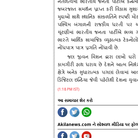
નેતળત્‍વમાં ભારતીય જનતા પાર્ટીએ કેન્‍દ
જબરજસ્‍ત સમર્થન પ્રાપ્ત કરી વિકાસ સુશા
મુદ્દાઓ સાથે સ્‍થાનિક સંસ્‍કળતિને સ્‍પષ્ટ
પશ્‍ચિમ બંગાળની રાજકીય ધરતી પર 
ચૂંટણીમાં ભારતીય જનતા પાર્ટીએ ભવ્‍ય 
ભારતે આર્થિક સામાજિક વ્‍યુહાત્‍મક ટેકન
નોંધપાત્ર પાત્ર પ્રગતિ નોંધાવી છે.
જલ જીવન મિશન દ્વારા લાખો ઘરો સુ
કામગીરી હાથ ધરાય છે દેશને આત્‍મ નિર્ભર
ક્ષેત્રે અનેક સુધારાત્‍મક પગલાં લેવામાં આવ્
ડિજિટલ ઇન્‍ડિયા જેવી પહેલેથી દેશના યુવા
(1:18 PM IST)
આ સમાચાર શેર કરો
Akilanews.com ને સોશ્યલ મીડિયા પર ફોલ