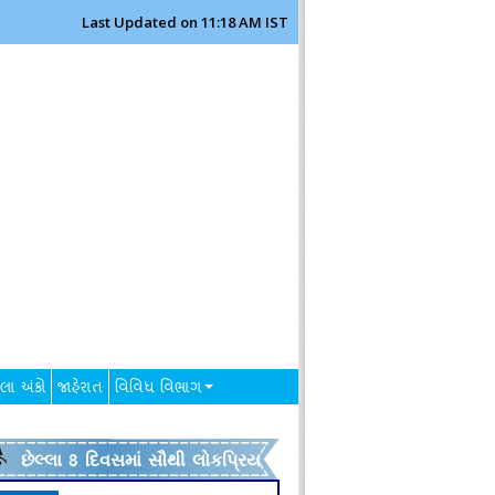
Last Updated on 11:18 AM IST
લા અંકો
જાહેરાત
વિવિધ વિભાગ
છેલ્લા 8 દિવસમાં સૌથી લોકપ્રિય