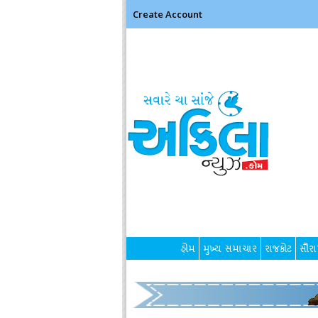
Create Account
હોમ
મુખ્ય સમાચાર
રાજકોટ
સૌરાષ