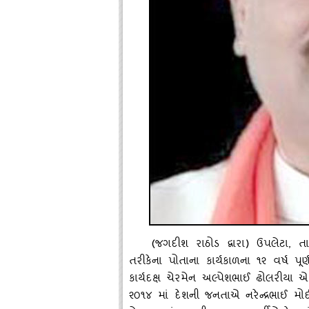
(જગદીશ રાઠોડ દ્વારા) ઉપલેટા, તા.૩
તરીકેના પોતાના કાર્યકાળના ૧૨ વર્ષ પૂર્
કાર્યદક્ષ ચેરમેન અલ્‍પેશભાઈ ઢોલરીયા એ 
૨૦૧૪ માં દેશની જનતાએ નરેન્‍દ્રભાઈ મોદીન