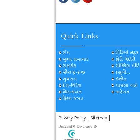
Quick Links
હોમ
વિડિઓ ન્યૂઝ
મુખ્ય સમાચાર
ફોટો ગેલેરી
રાજકોટ
સોશ્યિલ મીડિ
સૌરાષ્ટ્ર-કચ્છ
કસુંબો...
ગુજરાત
ઇન્સેટ
દેશ-વિદેશ
પાછલા અંકો
ખેલ-જગત
જાહેરાત
ફિલ્મ જગત
Privacy Policy
Sitemap
Designed & Developed By