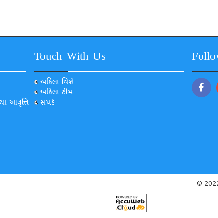
Touch With Us
Foll
અકિલા વિશે
અકિલા ટીમ
યા આવૃત્તિ
સંપર્ક
© 2022