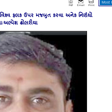
Most 
Pdf
Email
Print
ે વિશ્‍વ ફલક ઉપર મજબુત કરવા અનેક નિર્ણયો
ાઃઅલ્‍પેશ ઢોલરીયા