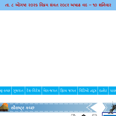
તા. ૮ ઓગષ્ટ ર૦ર૬ વિક્રમ સંવત ર૦૮૨ અષાઢ વદ – ૧૦ શનિવાર
્ટ્ર-કચ્છ
ગુજરાત
દેશ-વિદેશ
ખેલ-જગત
ફિલ્મ જગત
વિડિઓ ન્યૂઝ
ઇન્સેટ
પાછ
સૌરાષ્ટ્ર કચ્છ