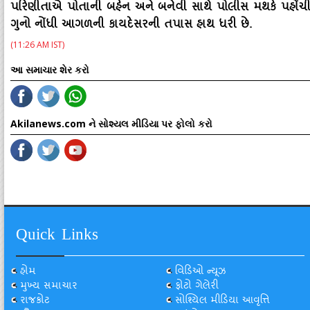
પરિણીતાએ પોતાની બહેન અને બનેવી સાથે પોલીસ મથકે પહોંચી 
ગુનો નોંધી આગળની કાયદેસરની તપાસ હાથ ધરી છે.
(11:26 AM IST)
આ સમાચાર શેર કરો
Akilanews.com ને સોશ્યલ મીડિયા પર ફોલો કરો
Quick Links
હોમ
વિડિઓ ન્યૂઝ
મુખ્ય સમાચાર
ફોટો ગેલેરી
રાજકોટ
સોશ્યિલ મીડિયા આવૃત્તિ