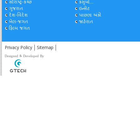
સૌરાષ્ટ્ર-કચ્છ
કસુંબો...
ગુજરાત
ઇન્સેટ
દેશ-વિદેશ
પાછલા અંકો
ખેલ-જગત
જાહેરાત
ફિલ્મ જગત
Privacy Policy
Sitemap
Designed & Developed By