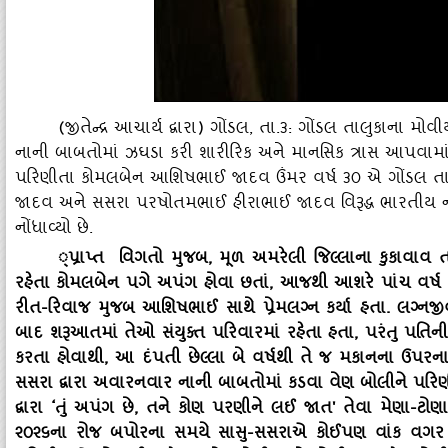
(જીતેન્‍દ્ર આચાર્ય દ્વારા) ગોંડલ, તા.૩: ગોંડલ તાલુકાના 
નાની બાબતોમાં ઝઘડા કરી શારીરિક અને માનસિક ત્રાસ આપવામ
પરિણીતા કોમલબેન આશિષભાઈ જાદવ ઉંમર વર્ષ ૩૦ એ ગોંડલ તાલુ
જાદવ અને સસરા પરષોતમભાઈ હીરાભાઈ જાદવ વિરૂદ્ધ ભારતીય ન
નોંધાવ્‍યો છે.
્‌પ્રાપ્ત વિગતો મુજબ
, મૂળ અમરેલી જિલ્લાના કુકાવાવ
રહેતા કોમલબેન પગે અપંગ હોવા છતાં, આજથી આશરે પાંચ વર્ષ પહે
રીત-રિવાજ મુજબ આશિષભાઈ સાથે પ્રેમલગ્ન કર્યા હતા. લગ્નજ
બાદ શરૂઆતમાં તેઓ સંયુક્‍ત પરિવારમાં રહેતા હતા, પરંતુ પ
કરતા હોવાથી, આ દંપતી છેલ્લા બે વર્ષથી તે જ મકાનના ઉપરન
સસરા દ્વારા અવારનવાર નાની બાબતોમાં કડવા વેણ બોલીને પરિણ
દ્વારા ‘તું અપંગ છે, તને કોણ પરણીને લઈ જાત' તેવા મેણા-
૨૦૨૬ના રોજ બપોરના સમયે સાસુ-સસરાએ કોઈપણ વાંક વગર પર