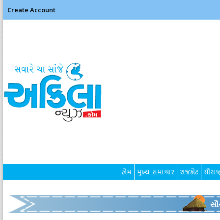
Create Account
હોમ
મુખ્ય સમાચાર
રાજકોટ
સૌરાષ્ટ
સૌર