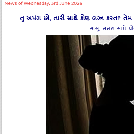
News of Wednesday, 3rd June 2026
તુ અપંગ છો, તારી સાથે કોણ લગ્ન કરત? તેમ
સાસુ, સસરા સામે પ