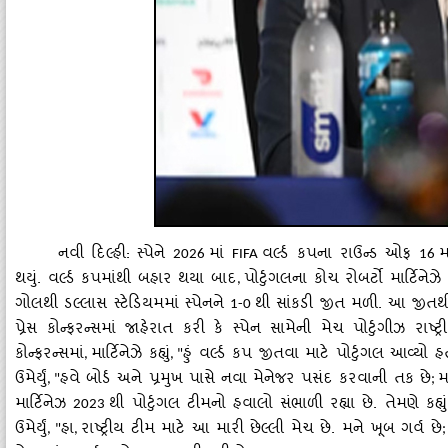
નવી દિલ્હી: સ્પેને
માં
વર્લ્ડ કપના રાઉન્ડ ઓફ
મ
2026
FIFA
16
થયું. વર્લ્ડ કપમાંથી બહાર થયા બાદ
પોર્ટુગલના કોચ રોબર્ટો માર્ટિન
,
ગોલથી ડલ્લાસ સ્ટેડિયમમાં સ્પેનને
થી સાંકડી જીત મળી. આ જીતથી 
1-0
પ્રેસ કોન્ફરન્સમાં જાહેરાત કરી કે સ્પેન સામેની મેચ પોર્ટુગીઝ રા
કોન્ફરન્સમાં
માર્ટિનેઝે કહ્યું
હું વર્લ્ડ કપ જીતવા માટે પોર્ટુગલ આવ્યો હ
,
, "
ઉમેર્યું
હવે બોર્ડ અને પ્રમુખ પાસે નવા મેનેજર પસંદ કરવાની તક છે
મ
, "
;
માર્ટિનેઝ
થી પોર્ટુગલ ટીમનો હવાલો સંભાળી રહ્યા છે. તેમણે કહ્યુ
2023
ઉમેર્યું
હા
રાષ્ટ્રીય ટીમ માટે આ મારી છેલ્લી મેચ છે. મને ખૂબ ગર્વ છે
, "
,