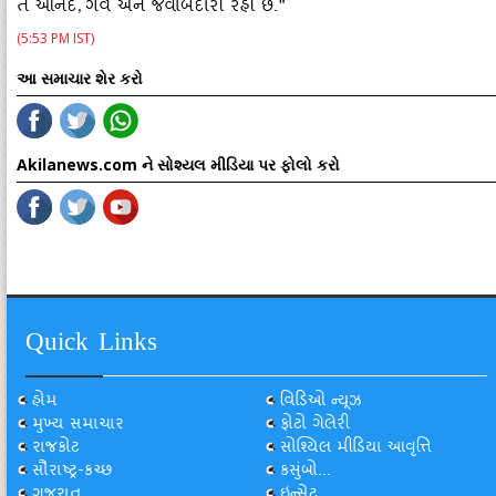
તે આનંદ
ગર્વ અને જવાબદારી રહી છે."
,
(5:53 PM IST)
આ સમાચાર શેર કરો
Akilanews.com ને સોશ્યલ મીડિયા પર ફોલો કરો
Quick Links
હોમ
વિડિઓ ન્યૂઝ
મુખ્ય સમાચાર
ફોટો ગેલેરી
રાજકોટ
સોશ્યિલ મીડિયા આવૃત્તિ
સૌરાષ્ટ્ર-કચ્છ
કસુંબો...
ગુજરાત
ઇન્સેટ