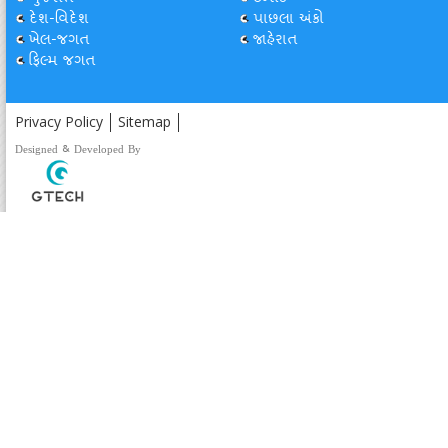
દેશ-વિદેશ
પાછલા અંકો
ખેલ-જગત
જાહેરાત
ફિલ્મ જગત
Privacy Policy
Sitemap
Designed & Developed By