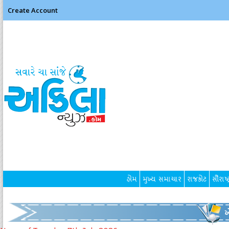
Create Account
હોમ
મુખ્ય સમાચાર
રાજકોટ
સૌરાષ્ટ