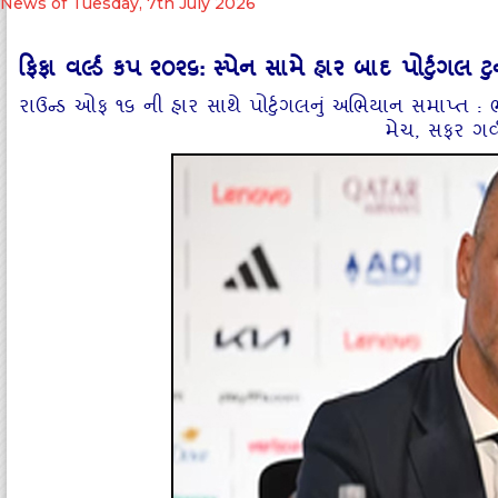
News of Tuesday, 7th July 2026
ફિફા વર્લ્ડ કપ ૨૦૨૬: સ્પેન સામે હાર બાદ પોર્ટુગલ ટુર્
રાઉન્ડ ઓફ ૧૬ ની હાર સાથે પોર્ટુગલનું અભિયાન સમાપ્ત : ભાવ
મેચ, સફર ગર