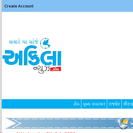
Create Account
હોમ
મુખ્ય સમાચાર
રાજકોટ
સૌરાષ્ટ