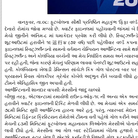
વાનકુવર, તા.૦૮: ફૂટબોલના સૌથી પ્રતિષ્ઠિત મહાકુંભ 'ફિફા વર
દેનારો રોમાંચ જોવા મળ્યો છે. ક્વાર્ટર ફાઇનલમાં પહોંચવાની જંગમાં બે
મેચો જીતીને અંતિમ-૮ માં ધમાકેદાર પ્રવેશ કરી લીધો છે. સ્વિટ્ઝર્લૅન
શૂટઆઉટમાં હરાવીને ૧૯运行૪ (૭૨ વર્ષ) પછી પહેલીવાર વર્લ્ડ કપના ક્વ
ફાઇનલમાં સ્વિટ્ઝર્લૅન્ડનો સામનો વર્તમાન ચેમ્પિયન આર્જેન્ટિના સામે થશ
સ્વિટ્ઝર્લૅન્ડ અને કોલંબિયા વચ્ચેની આ મેચ નિર્ધારિત સમય અને ત્યા
પર રહી હતી, જેના કારણે મેચનું પરિણામ લાવવા પેનલ્ટી શૂટઆઉટનો સહ
હતી. કોલંબિયાના ખેલાડી ડેવિન્સન સાંચેઝે કિક ગોલ પોસ્ટના બાર પર 
પ્રયાસને સ્વિસ ગોલકીપર ગ્રેગોર કોબેલે અદ્ભુત રીતે બચાવી લીધો હતો. 
ટીમને ઐતિહાસિક જીત અપાવી હતી.
આર્જેન્ટિનાની શાનદાર વાપસી: મેસ્સીનો જાદુ ચાલ્યો
બીજી તરફ, એટલાન્ટામાં રમાયેલી રાઉન્ડ-ઓફ-૧૬ ની અન્ય એક અત્યંત ર
હરાવીને ક્વાર્ટર ફાઇનલની ટિકિટ મેળવી લીધી છે. આ મેચમાં એક સમ
૭૮મી મિનિટ સુધી આર્જેન્ટિના હારના આરે હતું. પરંતુ, ત્યારબાદ મે
મિનિટમાં ડિફેન્ડર ક્રિસ્ટિયન રોમેરોએ ટીમના વતી પહેલો ગોલ કરીને આ
મેચની ૮૩મી મિનિટમાં ફૂટબોલના મહાનાયક લિઓનેલ મેસ્સીએ પોતાની
લાવી દીધો હતો. મેસ્સીના આ ગોલ બાદ સ્ટેડિયમમાં બેઠેલા હજારો ચ
આર્જેન્ટિનાના સ્ટાર ખેલાડી એન્ઝો ફર્નાન્ડીઝે વિજયી ગોલ ફટકારીને ઇ