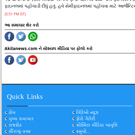
ફાઇનલમાં પહોંચાડી દીધું હતું. હવે સેમીફાઇનલમાં પહોંચવા માટે આર્જેન્ટિ
(5:51 PM IST)
આ સમાચાર શેર કરો
Akilanews.com ને સોશ્યલ મીડિયા પર ફોલો કરો
Quick Links
હોમ
વિડિઓ ન્યૂઝ
મુખ્ય સમાચાર
ફોટો ગેલેરી
રાજકોટ
સોશ્યિલ મીડિયા આવૃત્તિ
સૌરાષ્ટ્ર-કચ્છ
કસુંબો...