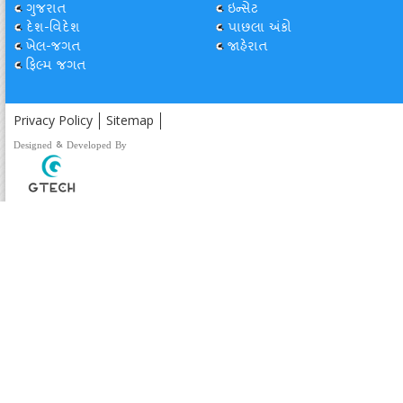
ગુજરાત
ઇન્સેટ
દેશ-વિદેશ
પાછલા અંકો
ખેલ-જગત
જાહેરાત
ફિલ્મ જગત
Privacy Policy
Sitemap
Designed & Developed By