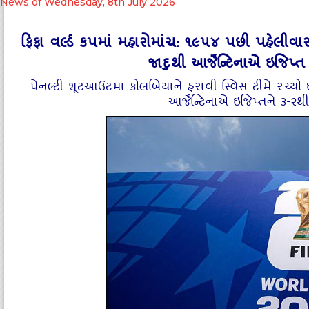
News of Wednesday, 8th July 2026
ફિફા વર્લ્ડ કપમાં મહારોમાંચ: ૧૯૫૪ પછી પહેલીવાર સ
જાદુથી આર્જેન્ટિનાએ ઇજિપ્
પેનલ્ટી શૂટઆઉટમાં કોલંબિયાને હરાવી સ્વિસ ટીમે રચ્યો
આર્જેન્ટિનાએ ઇજિપ્તને ૩-૨થ