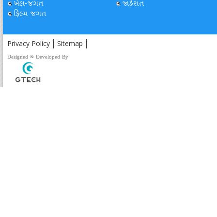
ખેલ-જગત
જાહેરાત
ફિલ્મ જગત
Privacy Policy
Sitemap
Designed & Developed By