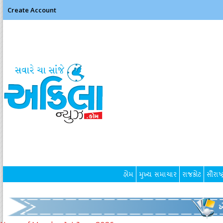
Create Account
હોમ
મુખ્ય સમાચાર
રાજકોટ
સૌરાષ્ટ