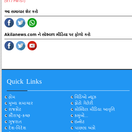
(9:17 PM IST)
આ સમાચાર શેર કરો
Akilanews.com ને સોશ્યલ મીડિયા પર ફોલો કરો
Quick Links
હોમ
વિડિઓ ન્યૂઝ
મુખ્ય સમાચાર
ફોટો ગેલેરી
રાજકોટ
સોશ્યિલ મીડિયા આવૃત્તિ
સૌરાષ્ટ્ર-કચ્છ
કસુંબો...
ગુજરાત
ઇન્સેટ
દેશ-વિદેશ
પાછલા અંકો