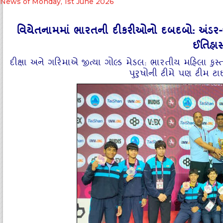
News of Monday, 1st June 2026
વિયેતનામમાં ભારતની દીકરીઓનો દબદબો: અંડર-૧
ઈતિહાસ
દીક્ષા અને ગરિમાએ જીત્યા ગોલ્ડ મેડલ: ભારતીય મહિલા કુસ્તી
પુરુષોની ટીમે પણ ટીમ ટા