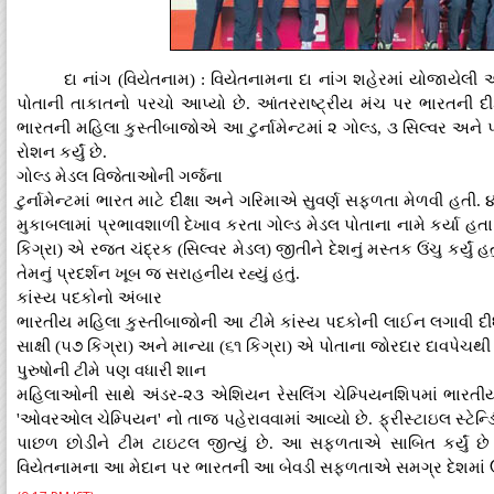
દા નાંગ (વિયેતનામ) : વિયેતનામના દા નાંગ શહેરમાં યોજાયે
પોતાની તાકાતનો પરચો આપ્યો છે. આંતરરાષ્ટ્રીય મંચ પર ભારતની દી
ભારતની મહિલા કુસ્તીબાજોએ આ ટુર્નામેન્ટમાં ૨ ગોલ્ડ, ૩ સિલ્વર અને 
રોશન કર્યું છે.
ગોલ્ડ મેડલ વિજેતાઓની ગર્જના
ટુર્નામેન્ટમાં ભારત માટે દીક્ષા અને ગરિમાએ સુવર્ણ સફળતા મેળવી હતી.
મુકાબલામાં પ્રભાવશાળી દેખાવ કરતા ગોલ્ડ મેડલ પોતાના નામે કર્યા હતા
કિગ્રા) એ રજત ચંદ્રક (સિલ્વર મેડલ) જીતીને દેશનું મસ્તક ઉંચુ કર્યું હ
તેમનું પ્રદર્શન ખૂબ જ સરાહનીય રહ્યું હતું.
કાંસ્ય પદકોનો અંબાર
ભારતીય મહિલા કુસ્તીબાજોની આ ટીમે કાંસ્ય પદકોની લાઈન લગાવી દીધી 
સાક્ષી (૫૭ કિગ્રા) અને માન્યા (૬૧ કિગ્રા) એ પોતાના જોરદાર દાવપેચથી 
પુરુષોની ટીમે પણ વધારી શાન
મહિલાઓની સાથે અંડર-૨૩ એશિયન રેસલિંગ ચેમ્પિયનશિપમાં ભારતીય પુર
'ઓવરઓલ ચેમ્પિયન' નો તાજ પહેરાવવામાં આવ્યો છે. ફ્રીસ્ટાઇલ સ્ટેન્ડિ
પાછળ છોડીને ટીમ ટાઇટલ જીત્યું છે. આ સફળતાએ સાબિત કર્યું છે કે
વિયેતનામના આ મેદાન પર ભારતની આ બેવડી સફળતાએ સમગ્ર દેશમાં ઉત્સા