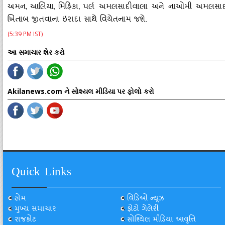
અમન
આલિયા
મિહિકા
પર્લ અમલસાદીવાલા અને નાઓમી અમલસાદી
,
,
,
ખિતાબ જીતવાના ઇરાદા સાથે વિયેતનામ જશે.
(5:39 PM IST)
આ સમાચાર શેર કરો
Akilanews.com ને સોશ્યલ મીડિયા પર ફોલો કરો
Quick Links
હોમ
વિડિઓ ન્યૂઝ
મુખ્ય સમાચાર
ફોટો ગેલેરી
રાજકોટ
સોશ્યિલ મીડિયા આવૃત્તિ