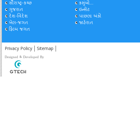
સૌરાષ્ટ્ર-કચ્છ
કસુંબો...
ગુજરાત
ઇન્સેટ
દેશ-વિદેશ
પાછલા અંકો
ખેલ-જગત
જાહેરાત
ફિલ્મ જગત
Privacy Policy
Sitemap
Designed & Developed By