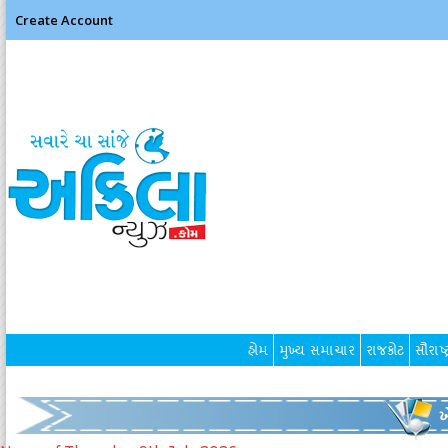
Create Account
હોમ
મુખ્ય સમાચાર
રાજકોટ
સૌરાષ્ટ