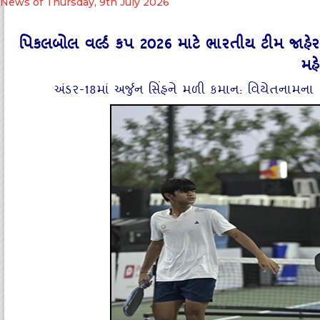
News of Thursday, 9th July 2026
પિકલબોલ વર્લ્ડ કપ 2026 માટે ભારતીય ટીમ જાહેર: વ
મહ
અંડર-18માં અર્જુન સિંહને મળી કમાન: વિયેતનામના 