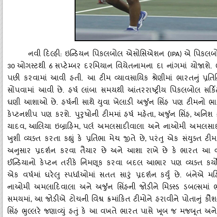
નવી દિલ્હી: ઇન્ડિયન પિકલબોલ એસોસિએશન (
એ પિકલબો
IPA)
ઓગસ્ટથી
સપ્ટેમ્બર દરમિયાન વિયેતનામના દા નાંગમાં યોજાશે. ભ
30
6
પછી કરવામાં આવી હતી. આ ટીમ વ્યાવસાયિક શ્રેણીમાં ભારતનું પ્રત
સોંપવામાં આવી છે. હર્ષ લાંબા સમયથી આંતરરાષ્ટ્રીય પિકલબોલ સર્કિટ
ઘણી આશાઓ છે. હર્ષની સાથે યુવા ખેલાડી અર્જુન સિંહ પણ ટીમનો ભાગ
કેપ્ટનશીપ પણ કરશે. પુરુષોની ટીમમાં હર્ષ મહેતા
અર્જુન સિંહ
અનિશ ફ
,
,
યાદવ
આલિયા ઇબ્રાહિમ
પર્લ અમલસાદીવાલા અને નાઓમી અમલસાદીવ
,
,
ખુશી વ્યક્ત કરતા કહ્યું કે પ્રતિભા મેચ જીતે છે
પરંતુ એક સંયુક્ત ટીમ 
,
અનુસાર પ્રદર્શન કરવા તૈયાર છે અને આશા રાખે છે કે ભારત આ વ
ઈન્ડિયાનો કેપ્ટન તરીકે નિમણૂક કરવા બદલ આભાર પણ વ્યક્ત કર
એક વર્ષમાં ઘરેલુ સ્પર્ધાઓમાં સતત સારું પ્રદર્શન કર્યું છે. બંનેએ મ
નાઓમી અમલાદિવાલા અને અર્જુન સિંહની જોડીને મિક્સ્ડ ડબલ્સમા
સમયમાં
આ જોડીએ ટોચની વિશ્વ ક્રમાંકિત ટીમોને હરાવીને પોતાનું કૌ
,
સિંહ ભુલ્લરે જણાવ્યું હતું કે આ વખતે ભારત પાસે ખૂબ જ મજબૂત અને સંત