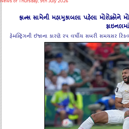
News of Thursday, 9th July 2026
ફ્રાન્સ સામેની મહામુકાબલા પહેલા મોરોક્કોને મો
ફાઇનલમા
હેમસ્ટ્રિંગની ઈજાના કારણે ૨૫ વર્ષીય સબરી સમયસર રિક