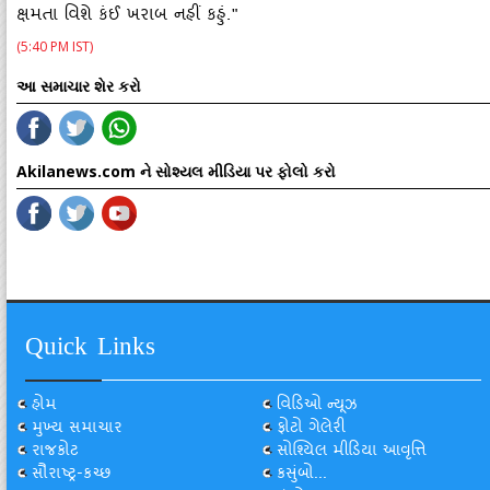
ક્ષમતા વિશે કંઈ ખરાબ નહીં કહું."
(5:40 PM IST)
આ સમાચાર શેર કરો
Akilanews.com ને સોશ્યલ મીડિયા પર ફોલો કરો
Quick Links
હોમ
વિડિઓ ન્યૂઝ
મુખ્ય સમાચાર
ફોટો ગેલેરી
રાજકોટ
સોશ્યિલ મીડિયા આવૃત્તિ
સૌરાષ્ટ્ર-કચ્છ
કસુંબો...