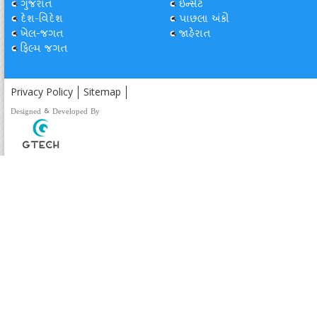
ગુજરાત
ઇન્સેટ
દેશ-વિદેશ
પાછલા અંકો
ખેલ-જગત
જાહેરાત
ફિલ્મ જગત
Privacy Policy
Sitemap
Designed & Developed By