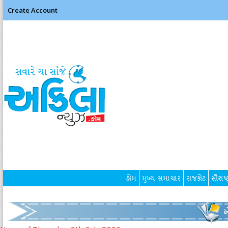
Create Account
હોમ
મુખ્ય સમાચાર
રાજકોટ
સૌરાષ્ટ