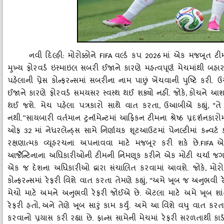
નવી દિલ્હી: મોરોક્કોને
વર્લ્ડ કપ
માં એક મજબૂત ટી
FIFA
2026
મુખ્ય ફોરવર્ડ ઇસ્માઇલ સબરી ઈજાને કારણે મહત્વપૂર્ણ મેચમાંથી બહ
પહેલાની પ્રેસ કોન્ફરન્સમાં સબરીના નામ પાછું ખેંચવાની પુષ્ટિ કરી.
ઈજાને કારણે ફોરવર્ડ સમયસર સ્વસ્થ થઈ શક્યો નહીં. જોકે
કોચને આશા
,
થઈ જશે. મેચ પહેલા પત્રકારો સાથે વાત કરતા
ઉઆબીએ કહ્યું
તે
,
, "
નથી."સાયબારી વર્તમાન ટુર્નામેન્ટમાં આફ્રિકન ટીમના શ્રેષ્ઠ પ્રદર્શનકારોમ
ઓફ
માં નેધરલેન્ડ્સ સામે નિર્ણાયક શૂટઆઉટમાં પેનલ્ટીમાં કન્વર્ટ 
32
રક્ષણાત્મક વ્યૂહરચના અપનાવવા માટે મજબૂર કરી શકે છે.
એ 
FIFA
આર્જેન્ટિનાના અધિકારીઓની ટીમની નિમણૂક કરીને એક મોટી ચર્ચા જગ
એક જ દેશના અધિકારીઓ દ્વારા સંચાલિત કરવામાં આવશે. જોકે
મોરો
,
કોન્ફરન્સમાં રેફરી વિશે વાત કરતા તેમણે કહ્યું
અમે ખૂબ જ અનુભવી રે
, "
મેચો માટે અમને અનુભવી રેફરી જોઈએ છે. એટલા માટે અમે ખૂબ શાં
રેફરી હતો
અને તેણે ખૂબ સારું કામ કર્યું. અમે આ વિશે વધુ વાત કરત
,
કરવાનો પ્રયાસ કરી રહ્યા છે. ફ્રાન્સ સામેની મેચમાં રેફરી સરળતાથી ક