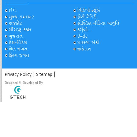
હોમ
વિડિઓ ન્યૂઝ
મુખ્ય સમાચાર
ફોટો ગેલેરી
રાજકોટ
સોશ્યિલ મીડિયા આવૃત્તિ
સૌરાષ્ટ્ર-કચ્છ
કસુંબો...
ગુજરાત
ઇન્સેટ
દેશ-વિદેશ
પાછલા અંકો
ખેલ-જગત
જાહેરાત
ફિલ્મ જગત
Privacy Policy
Sitemap
Designed & Developed By