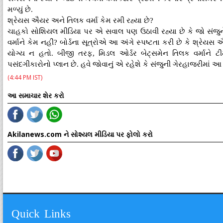
મળ્યું છે.
શ્રેયસ ઐયર અને તિલક વર્મા કેમ રમી રહ્યા છે?
ચાહકો સોશિયલ મીડિયા પર એ સવાલ પણ ઉઠાવી રહ્યા છે કે જો સંજ
વર્માને કેમ નહીં? બોર્ડના સૂત્રોએ આ અંગે સ્પષ્ટતા કરી છે કે શ્ર
યોગ્ય ન હતો. બીજી તરફ, મિડલ ઓર્ડર બેટ્સમેન તિલક વર્માને ટીમમ
પસંદગીકારોનો પ્લાન છે. હવે જોવાનું એ રહેશે કે સંજુની ગેરહાજરીમાં આ યુવ
(4:44 PM IST)
આ સમાચાર શેર કરો
Akilanews.com ને સોશ્યલ મીડિયા પર ફોલો કરો
Quick Links