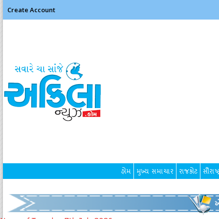
Create Account
હોમ
મુખ્ય સમાચાર
રાજકોટ
સૌરાષ્ટ