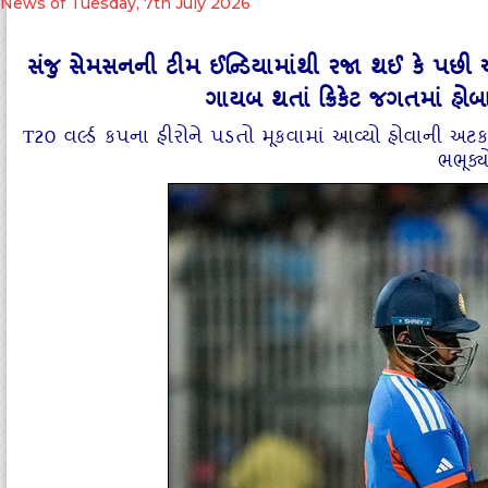
News of Tuesday, 7th July 2026
સંજુ સેમસનની ટીમ ઈન્ડિયામાંથી રજા થઈ કે પછી 
ગાયબ થતાં ક્રિકેટ જગતમાં હોબ
T20 વર્લ્ડ કપના હીરોને પડતો મૂકવામાં આવ્યો હોવાની અટકળ
ભભૂક્