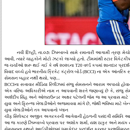
નવી દિલ્હી, તા.૦૭: ઝિમ્બાબ્વે સામે રમાનારી આગામી ત્રણ મેચ
આવી, ત્યારે ચાહકોને મોટો ઝટકો લાગ્યો હતો. ટીમમાંથી સ્ટાર વિકેટક
જ ચર્ચાઓ શરૂ થઈ ગઈ કે વર્ષ ૨૦૨૬ના T20 વર્લ્ડ કપમાં શાનદાર પ્રદર્
વિવાદ વચ્ચે હવે ભારતીય ક્રિકેટ કંટ્રોલ બોર્ડ (BCCI) ના એક આંતરિ
સેમસન બહાર નથી થયો, પણ...
BCCIના સત્તાવાર મીડિયા રિલીઝમાં સંજુ સેમસનને આરામ અપાયો હોવાનો 
એક વરિષ્ઠ અધિકારીએ નામ ન આપવાની શરતે જણાવ્યું છે કે, સંજુ સેમ
અર્શદીપ સિંહ અને ઓલરાઉન્ડર અક્ષર પટેલની જેમ જ આ પ્રવાસ માટે 
યુવા અને ફ્રિન્જ ખેલાડીઓને અજમાવવા માંગે છે, જેથી ભવિષ્ય માટે બેન
યુવા ખેલાડીઓને તક આપવાનો પ્લાન
ચીફ સિલેક્ટર અજીત અગરકરની આગેવાની હેઠળની પસંદગી સમિતિ આગામ
આ જ કારણે ઝિમ્બાબ્વે પ્રવાસ પર અશોક શર્મા, યશ ઠાકુર અને મયંક ય
સેમસનના સ્થાને આઈપીએલમાં ધમાકેદાર પ્રદર્શન કરનાર પ્રભસિમરન સ