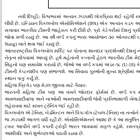
નવી દિલ્હી,: વિશ્વભરમાં અત્યંત ઝડપથી લોકપ્રિય થઈ રહેલી 
લીધી છે. ઇન્ડિયન પિકલબોલ એસોસિએશને (IPA) એક અત્યંત કડક અને સ્પ
સત્તાવાર ભારતીય ટીમની જાહેરાત કરી દીધી છે. પ્રો કેટેગરીમાં દેશનું
જોવા મળી રહ્યું છે. આ વર્ષે વર્લ્ડ કપનું ભવ્ય આયોજન ૩૦ ઓગસ્ટથી ૬ 
Nang) ખાતે થવા જઈ રહ્યું છે.
આંતરરાષ્ટ્રીય પિકલબોલ સર્કિટ પર પોતાના શાનદાર પ્રદર્શનથી દેશનું
નેતૃત્વ સોંપવામાં આવ્યું છે. હર્ષ મહેતાની કપ્તાની હેઠળ ભારતીય ટીમ મ
સિંહનો પણ સમાવેશ કરાયો છે, જેઓ આ વર્લ્ડ કપમાં અંડર-૧૮ (U-18) કેટેગ
ટીમની કેપ્ટનશીપ પણ સંભાળશે. આ સિવાય પુરુષોની મુખ્ય શ્રેણીમ
સ્થાન પાકું કર્યું છે.
મહિલા બ્રિગેડ પણ મેડલ જીતવા માટે તૈયાર:
ભારતની મહિલા ટીમ પણ આ વખતે જોરદાર ફોર્મમાં છે. વર્લ્ડ કપ મ
અમલસાદીવાલા અને નાઓમી અમલસાદીવાલી જેવી પ્રતિભાશાળી ખેલાડ
લહેરાવવા માટે સખત ટ્રેનિંગ લઈ રહી છે.
પિકલબોલ એ ટેનિસ, બેડમિન્ટન અને પિંગ-પૉંગ (ટેબલ ટેનિસ) ના તત્વોન
જ ઝડપથી આગળ વધી રહી છે. એસોસિએશનને આશા છે કે આ સંતુલિત અને શ
ટક્કર આપીને વર્લ્ડ કપની ટ્રોફી ભારત લાવવામાં સફળ રહેશે. ર
આશીર્વાદ અને શુભેચ્છાઓ પાઠવી રહ્યા છે.