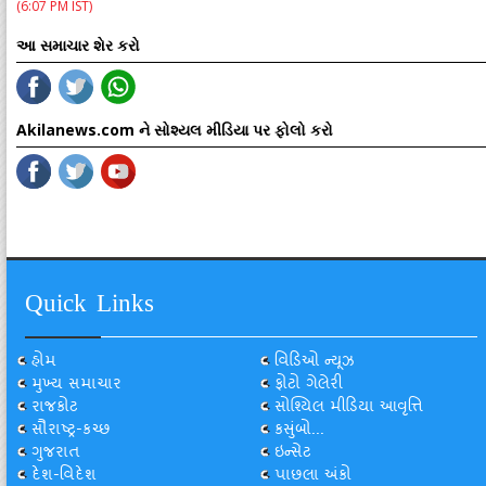
(6:07 PM IST)
આ સમાચાર શેર કરો
Akilanews.com ને સોશ્યલ મીડિયા પર ફોલો કરો
Quick Links
હોમ
વિડિઓ ન્યૂઝ
મુખ્ય સમાચાર
ફોટો ગેલેરી
રાજકોટ
સોશ્યિલ મીડિયા આવૃત્તિ
સૌરાષ્ટ્ર-કચ્છ
કસુંબો...
ગુજરાત
ઇન્સેટ
દેશ-વિદેશ
પાછલા અંકો