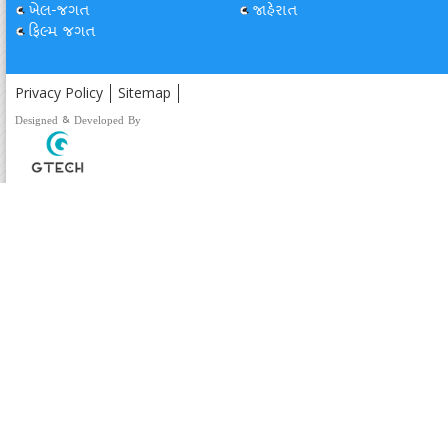
ખેલ-જગત
જાહેરાત
ફિલ્મ જગત
Privacy Policy
Sitemap
Designed & Developed By