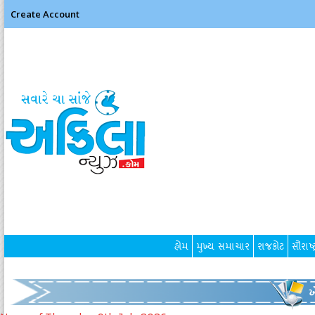
Create Account
હોમ
મુખ્ય સમાચાર
રાજકોટ
સૌરાષ્ટ