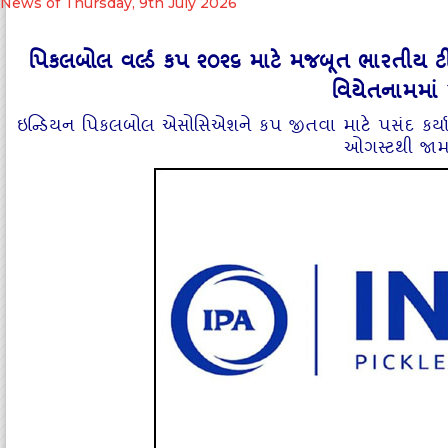
News of Thursday, 9th July 2026
પિકલબોલ વર્લ્ડ કપ ૨૦૨૬ માટે મજબૂત ભારતીય ટીમ
વિયેતનામમાં
ઇન્ડિયન પિકલબોલ એસોસિએશને કપ જીતવા માટે પસંદ કર્યા શ્રે
ઓગસ્ટથી જામશ