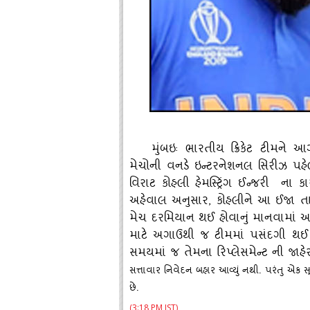
મુંબઇઃ ભારતીય ક્રિકેટ ટીમને 
મેચોની વનડે ઇન્‍ટરનેશનલ સિરીઝ પહેલ
વિરાટ કોહલી હેમસ્‍ટ્રિંગ ઈન્‍જરી 
અહેવાલ અનુસાર
, કોહલીને આ ઈજા 
મેચ દરમિયાન થઈ હોવાનું માનવામાં આવી
માટે અગાઉથી જ ટીમમાં પસંદગી થઈ ચૂક
સમયમાં જ તેમના રિપ્‍લેસમેન્‍ટ ની જા
સત્તાવાર નિવેદન બહાર આવ્‍યું નથી. પરંતુ એક સ
છે.
(3:18 PM IST)