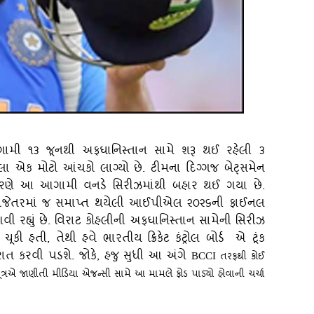
આગામી ૧૩ જૂનથી અફઘાનિસ્‍તાન સામે શરૂ થઈ રહેલી ૩
ા એક મોટો આંચકો લાગ્‍યો છે. ટીમના દિગ્‍ગજ બેટ્‍સમેન
ના કારણે આ આગામી વનડે સિરીઝમાંથી બહાર થઈ ગયા છે.
તાજેતરમાં જ સમાપ્ત થયેલી આઈપીએલ ૨૦૨૬ની ફાઈનલ
 રહ્યું છે. વિરાટ કોહલીની અફઘાનિસ્‍તાન સામેની સિરીઝ
ી હતી, તેથી હવે ભારતીય ક્રિકેટ કંટ્રોલ બોર્ડ એ ટૂંક
હેરાત કરવી પડશે. જોકે, હજુ સુધી આ અંગે
તરફથી કોઈ
BCCI
ૂત્રએ જાણીતી મીડિયા એજન્‍સી સામે આ મામલે ફોડ પાડ્‍યો હોવાની ચર્ચા