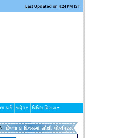
Last Updated on 4:24 PM IST
લા અંકો
જાહેરાત
વિવિધ વિભાગ
છેલ્લા 8 દિવસમાં સૌથી લોકપ્રિય