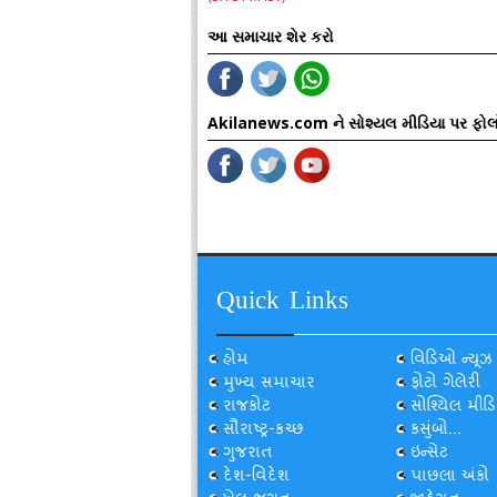
આ સમાચાર શેર કરો
Akilanews.com ને સોશ્યલ મીડિયા પર ફોલ
Quick Links
હોમ
વિડિઓ ન્યૂઝ
મુખ્ય સમાચાર
ફોટો ગેલેરી
રાજકોટ
સોશ્યિલ મીડિ
સૌરાષ્ટ્ર-કચ્છ
કસુંબો...
ગુજરાત
ઇન્સેટ
દેશ-વિદેશ
પાછલા અંકો