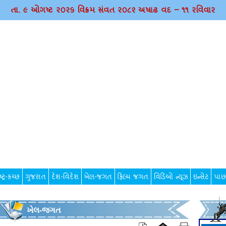
તા. ૯ ઓગષ્ટ ર૦ર૬ વિક્રમ સંવત ર૦૮૨ અષાઢ વદ – ૧૧ રવિવાર
્ટ્ર-કચ્છ
ગુજરાત
દેશ-વિદેશ
ખેલ-જગત
ફિલ્મ જગત
વિડિઓ ન્યૂઝ
ઇન્સેટ
પાછ
ખેલ-જગત