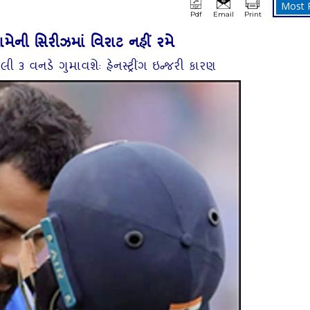
Most 
Pdf
Email
Print
મેની સિરીઝમાં વિરાટ નહીં રમે
લી ૩ વનડે ગુમાવશેઃ હેનસ્‍ટ્રીંગ ઇન્‍જરી કારણ