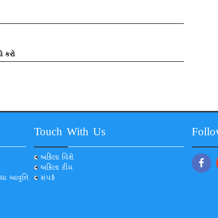
ો કરો
Touch With Us
Foll
અકિલા વિશે
અકિલા ટીમ
યા આવૃત્તિ
સંપર્ક