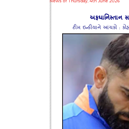
News of Thursday, 4th June 2026
અફઘાનિસ્‍તાન સા
ટીમ ઇન્‍ડીયાને આંચકો : કોહ