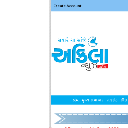
Create Account
હોમ
મુખ્ય સમાચાર
રાજકોટ
સૌરાષ