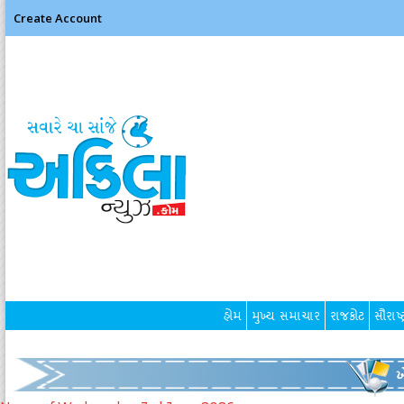
Create Account
હોમ
મુખ્ય સમાચાર
રાજકોટ
સૌરાષ્ટ