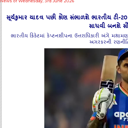
News of Wednesday, 3rd June 2026
સૂર્યકુમાર યાદવ પછી કોણ સંભાળશે ભારતીય ટી-20
સાધવી બનશે સૌ
ભારતીય ક્રિકેટમાં કેપ્ટનશીપના ઉત્તરાધિકારી અંગે મ
અગરકરની રણનીત