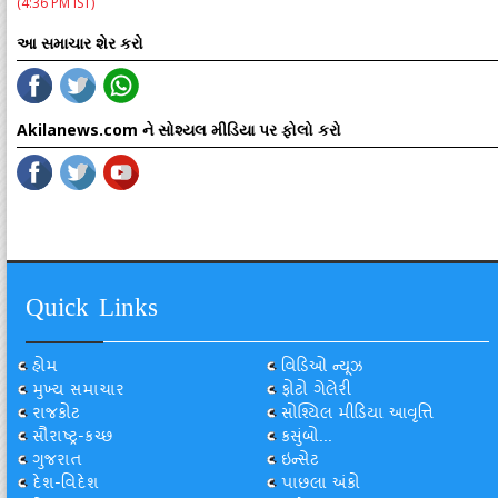
(4:36 PM IST)
આ સમાચાર શેર કરો
Akilanews.com ને સોશ્યલ મીડિયા પર ફોલો કરો
Quick Links
હોમ
વિડિઓ ન્યૂઝ
મુખ્ય સમાચાર
ફોટો ગેલેરી
રાજકોટ
સોશ્યિલ મીડિયા આવૃત્તિ
સૌરાષ્ટ્ર-કચ્છ
કસુંબો...
ગુજરાત
ઇન્સેટ
દેશ-વિદેશ
પાછલા અંકો