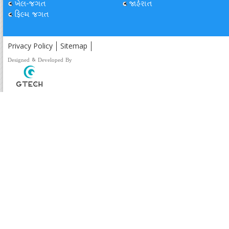
ખેલ-જગત
જાહેરાત
ફિલ્મ જગત
Privacy Policy
Sitemap
Designed & Developed By