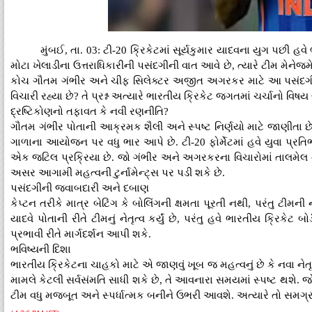
મુંબઈ, તા. 03: ટી-20 ક્રિકેટમાં સૂર્યકુમાર યાદવના યુગ પછી 
મોટા ખેલાડીના ઉત્તરાધિકારીની પસંદગીની વાત આવે છે, ત્યારે ટીમ મેનેજ
કોચ ગૌતમ ગંભીર અને ચીફ સિલેક્ટર અજીત અગરકર માટે આ પસંદગી ક
વિચારી રહ્યા છે? તે પ્રશ્ન અત્યારે ભારતીય ક્રિકેટ જગતમાં ચર્ચાનો વિષય 
દ્રષ્ટિકોણનો તફાવત કે નવી રણનીતિ?
ગૌતમ ગંભીર પોતાની આક્રમક શૈલી અને સ્પષ્ટ નિર્ણયો માટે જાણીતા
ગાળાના આયોજન પર વધુ ભાર આપે છે. ટી-20 ફોર્મેટમાં હવે યુવા પ્રતિભ
એક જટિલ પ્રક્રિયા છે. જો ગંભીર અને અગરકરના વિચારોમાં તાલમેલ નહ
અસર આગામી મહત્વની ટુર્નામેન્ટ્સ પર પડી શકે છે.
પસંદગીની જવાબદારી અને દબાણ
કેપ્ટન તરીકે માત્ર બેટિંગ કે બોલિંગની ક્ષમતા પૂરતી નથી, પરંતુ ટીમન
યાદવે પોતાની રીતે ટીમનું નેતૃત્વ કર્યું છે, પરંતુ હવે ભારતીય ક્રિકેટ
પ્રભાવી રીતે માર્ગદર્શન આપી શકે.
ભવિષ્યની દિશા
ભારતીય ક્રિકેટના ચાહકો માટે એ જાણવું ખૂબ જ મહત્વનું છે કે નવા 
મામલે કેટલી સર્વસંમતિ સાધી શકે છે, તે આવનારા સમયમાં સ્પષ્ટ થશે
ટીમ વધુ મજબૂત અને સ્પર્ધાત્મક બનીને ઉભરી આવશે. અત્યારે તો સમગ્