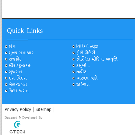
Quick Links
હોમ
વિડિઓ ન્યૂઝ
મુખ્ય સમાચાર
ફોટો ગેલેરી
રાજકોટ
સોશ્યિલ મીડિયા આવૃત્તિ
સૌરાષ્ટ્ર-કચ્છ
કસુંબો...
ગુજરાત
ઇન્સેટ
દેશ-વિદેશ
પાછલા અંકો
ખેલ-જગત
જાહેરાત
ફિલ્મ જગત
Privacy Policy
Sitemap
Designed & Developed By