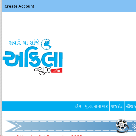
Create Account
હોમ
મુખ્ય સમાચાર
રાજકોટ
સૌરાષ્ટ
ફ