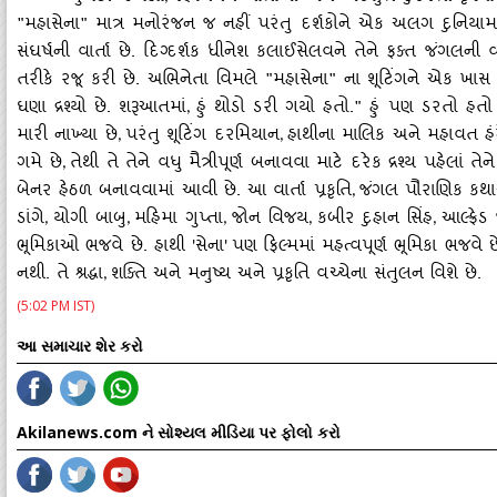
"મહાસેના" માત્ર મનોરંજન જ નહીં પરંતુ દર્શકોને એક અલગ દુનિયામા
સંઘર્ષની વાર્તા છે. દિગ્દર્શક ધીનેશ કલાઈસેલવને તેને ફક્ત જંગલની વા
તરીકે રજૂ કરી છે. અભિનેતા વિમલે "મહાસેના" ના શૂટિંગને એક ખાસ 
ઘણા દ્રશ્યો છે. શરૂઆતમાં
હું થોડો ડરી ગયો હતો." હું પણ ડરતો હતો
,
મારી નાખ્યા છે
પરંતુ શૂટિંગ દરમિયાન
હાથીના માલિક અને મહાવત હ
,
,
ગમે છે
તેથી તે તેને વધુ મૈત્રીપૂર્ણ બનાવવા માટે દરેક દ્રશ્ય પહેલા
,
બેનર હેઠળ બનાવવામાં આવી છે. આ વાર્તા પ્રકૃતિ
જંગલ પૌરાણિક કથાઓ
,
ડાંગે
યોગી બાબુ
મહિમા ગુપ્તા
જોન વિજય
કબીર દુહાન સિંહ
આલ્ફ્રેડ
,
,
,
,
,
ભૂમિકાઓ ભજવે છે. હાથી
સેના
પણ ફિલ્મમાં મહત્વપૂર્ણ ભૂમિકા ભજવે છ
'
'
નથી. તે શ્રદ્ધા
શક્તિ અને મનુષ્ય અને પ્રકૃતિ વચ્ચેના સંતુલન વિશે છે.
,
(5:02 PM IST)
આ સમાચાર શેર કરો
Akilanews.com ને સોશ્યલ મીડિયા પર ફોલો કરો