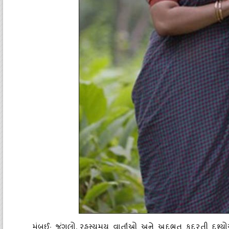
મુંબઈ: જંગલો
રહસ્યમય વાર્તાઓ અને અદભુત કુદરતી દૃશ્યોએ
,